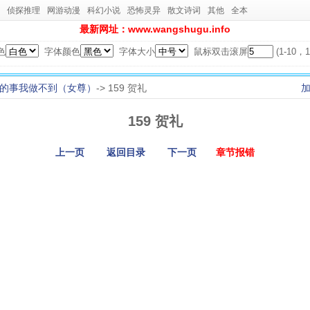
侦探推理
网游动漫
科幻小说
恐怖灵异
散文诗词
其他
全本
最新网址：www.wangshugu.info
色
字体颜色
字体大小
鼠标双击滚屏
(1-10
的事我做不到（女尊）
-> 159 贺礼
159 贺礼
上一页
返回目录
下一页
章节报错