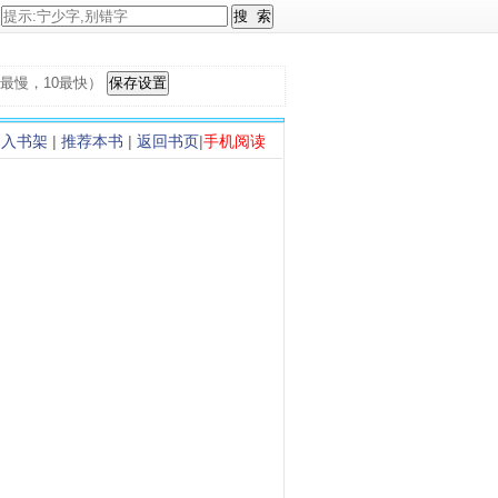
，1最慢，10最快）
加入书架
|
推荐本书
|
返回书页
|
手机阅读