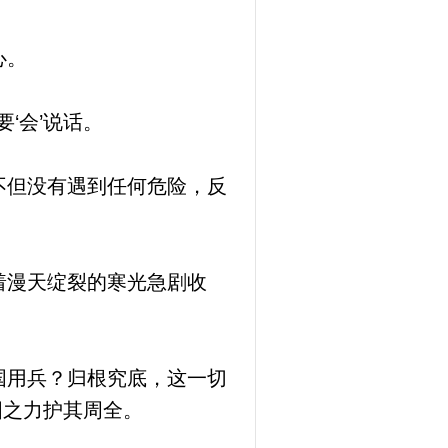
心。
‘会’说话。
不但没有遇到任何危险，反
着漫天绽裂的寒光急剧收
国用兵？归根究底，这一切
国之力护其周全。