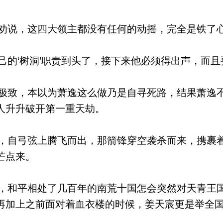
说，这四大领主都没有任何的动摇，完全是铁了
‘树洞’职责到头了，接下来他必须得出声，而且要
致，本以为萧逸这么做乃是自寻死路，结果萧逸
人升升破开第一重天劫。
自弓弦上腾飞而出，那箭锋穿空袭杀而来，携裹
芒点来。
和平相处了几百年的南荒十国怎会突然对天青王
再加上之前面对着血衣楼的时候，姜天宸更是举全