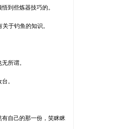
领悟到些炼器技巧的。
有关于钓鱼的知识。
也无所谓。
妆台。
然有自己的那一份，笑眯眯