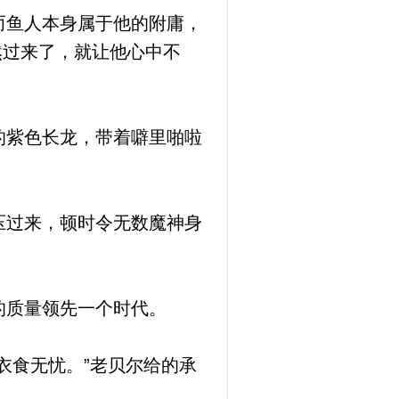
而鱼人本身属于他的附庸，
然过来了，就让他心中不
的紫色长龙，带着噼里啪啦
压过来，顿时令无数魔神身
的质量领先一个时代。
衣食无忧。”老贝尔给的承