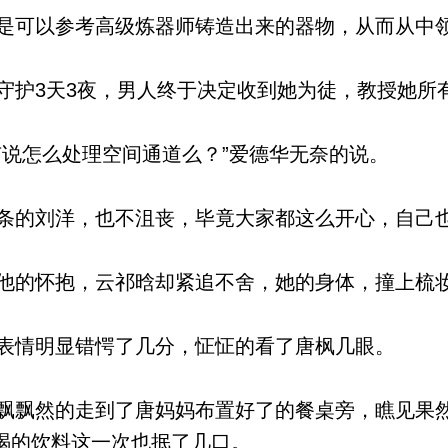
可以参考高级炼器师铸造出来的器物，从而从中
护3天3夜，男人终于决定收到她为徒，教授她所
说怎么处理空间通道么？”爱德华无奈的说。
的刘洋，也不沮丧，毕竟大家都这么开心，自己
的怀抱，云祁晗却紧追不舍，她的身体，撞上梳
情明显错愕了几分，怔怔的看了唐枫几眼。
飘然的走到了唐妈妈布置好了的餐桌旁，瞧见果
喝的饮料这一次也抿了几口。