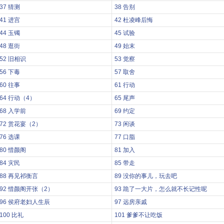
37 猜测
38 告别
41 进宫
42 杜凌峰后悔
44 玉镯
45 试验
48 逛街
49 始末
52 旧相识
53 觉察
56 下毒
57 取舍
60 往事
61 行动
64 行动（4）
65 尾声
68 入学前
69 约定
72 赏花宴（2）
73 闲谈
76 选课
77 口脂
80 惜颜阁
81 加入
84 灾民
85 带走
88 再见祁衡言
89 没你的事儿，玩去吧
92 惜颜阁开张（2）
93 跪了一大片，怎么就不长记性呢
96 侯府老妇人生辰
97 远房亲戚
100 比礼
101 爹爹不让吃饭