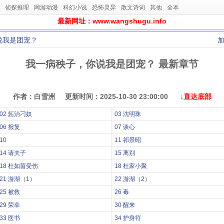
侦探推理
网游动漫
科幻小说
恐怖灵异
散文诗词
其他
全本
最新网址：www.wangshugu.info
说我是团宠？
我一病秧子，你说我是团宠？ 最新章节
作者：白雪洲 更新时间：2025-10-30 23:00:00
↓直达底部
02 惩治刁奴
03 沈明珠
06 报复
07 谈心
10
11 祁景昭
14 请夫子
15 离别
18 杜如茵受伤
18 杜家小聚
21 游湖（1）
22 游湖（2）
25 被救
26 毒
29 荣幸
30 醒来
33 医书
34 护身符