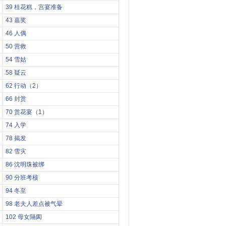
39 桂花糕，宫宴准备
43 嘉奖
46 人偶
50 营救
54 雪姑
58 疑云
62 行动（2）
66 封赏
70 赏花宴（1）
74 入学
78 揭发
82 雪灾
86 沈明珠被绑
90 分班考核
94 冬至
98 老夫人差点被气晕
102 母女隔阂