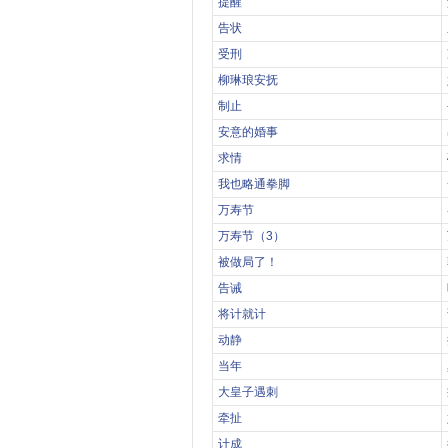
提醒
告状
受刑
柳琳琅安抚
制止
安意的婚事
求情
我也略通拳脚
万寿节
万寿节（3）
被做局了！
告诫
将计就计
动静
当年
大皇子遇刺
牵扯
计成