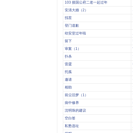
103 接国公府二老一起过年
安清大婚（2）
找茬
登门道歉
幼安堂过年啦
留下
审案（1）
扑杀
雷霆
托孤
邀请
相助
前尘旧梦（1）
病中修养
沈明珠的建议
空白签
私塾选址