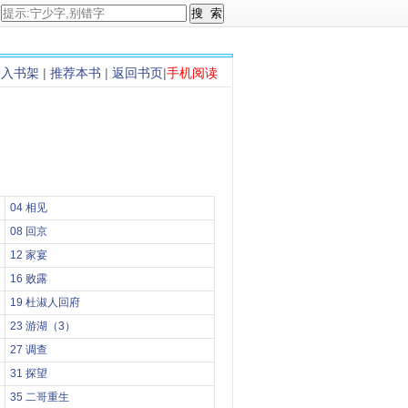
加入书架
|
推荐本书
|
返回书页
|
手机阅读
04 相见
08 回京
12 家宴
16 败露
19 杜淑人回府
23 游湖（3）
27 调查
31 探望
35 二哥重生