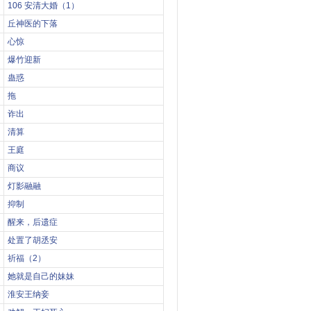
106 安清大婚（1）
丘神医的下落
心惊
爆竹迎新
蛊惑
拖
诈出
清算
王庭
商议
灯影融融
抑制
醒来，后遗症
处置了胡丞安
祈福（2）
她就是自己的妹妹
淮安王纳妾