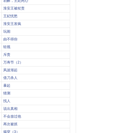
劝解，王妃死心
淮安王被杖责
王妃忧愁
淮安王发疯
玩闹
由不得你
轻视
斥责
万寿节（2）
风波渐起
借刀杀人
暴起
猜测
找人
说出真相
不会放过他
再次被抓
揭穿（3）