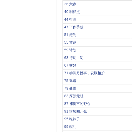
36 六岁
40 制糕点
44 打算
47 下作手段
51 赶到
55 赏赐
59 计划
63 行动（3）
67 交好
71 柳卿月挑事，安顺相护
75 邀请
79 处置
83 厚颜无耻
87 祁衡言的野心
91 惜颜阁开张
95 吃钵子
99 献礼