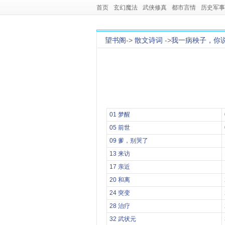
首页
玄幻魔法
武侠修真
都市言情
历史军事
望书阁
->
散文诗词
->
我一病秧子，你
01 梦醒
05 前世
09 爹，别哭了
13 来访
17 亲近
20 和离
24 突变
28 治疗
32 武状元