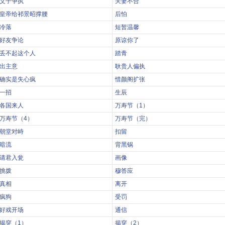
父子争执
夫妻不合
皇帝给祁景昭撑腰
后怕
冷落
短暂温馨
好友争论
原谅你了
丢不起这个人
踏青
出主意
耿贵人偏执
确实是失心疯
惜颜阁扩张
一招
生辰
各国来人
万寿节（1）
万寿节（4）
万寿节（完）
朝堂对峙
扣留
暗流
背黑锅
请君入瓮
画像
挑拨
穆答应
真相
离开
疯狗
受罚
好戏开场
通信
揭穿（1）
揭穿（2）