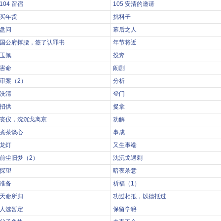
104 留宿
105 安清的邀请
买年货
挑料子
盘问
幕后之人
国公府撑腰，签了认罪书
年节将近
玉佩
投奔
害命
闹剧
审案（2）
分析
洗清
登门
招供
捉拿
丧仪，沈沉戈离京
劝解
煮茶谈心
事成
龙灯
又生事端
前尘旧梦（2）
沈沉戈遇刺
探望
暗夜杀意
准备
祈福（1）
天命所归
功过相抵，以德抵过
人选暂定
保留学籍