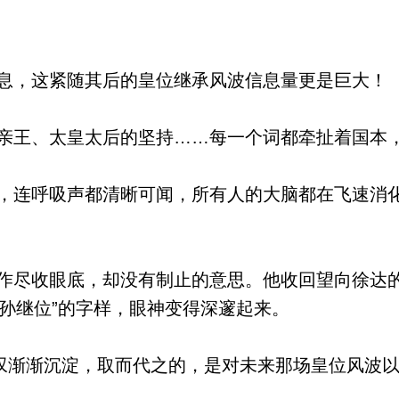
，这紧随其后的皇位继承风波信息量更是巨大！
王、太皇太后的坚持……每一个词都牵扯着国本
连呼吸声都清晰可闻，所有人的大脑都在飞速消
尽收眼底，却没有制止的意思。他收回望向徐达
嫡孙继位”的字样，眼神变得深邃起来。
叹渐渐沉淀，取而代之的，是对未来那场皇位风波