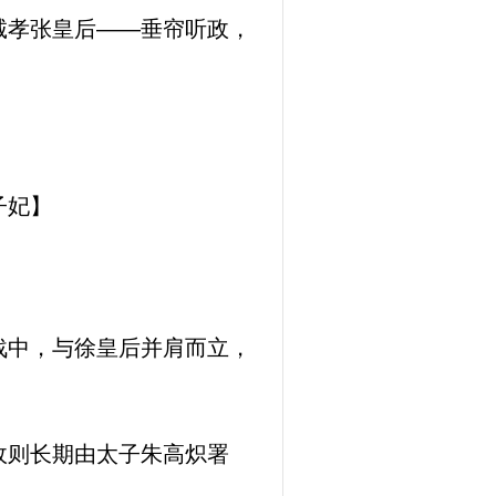
诚孝张皇后——垂帘听政，
子妃】
战中，与徐皇后并肩而立，
政则长期由太子朱高炽署