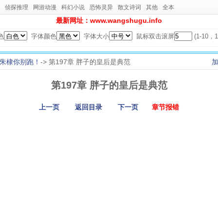
侦探推理
网游动漫
科幻小说
恐怖灵异
散文诗词
其他
全本
最新网址：www.wangshugu.info
色
字体颜色
字体大小
鼠标双击滚屏
(1-10
朱棣你别跑！
-> 第197章 胖子的皇后是典范
第197章 胖子的皇后是典范
上一页
返回目录
下一页
章节报错