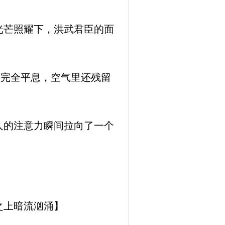
光芒照耀下，洪武君臣的面
未完全平息，空气里还残留
人的注意力瞬间拉向了一个
之上暗流汹涌】