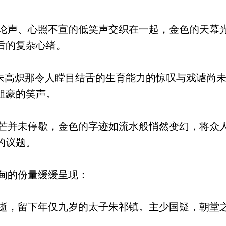
声、心照不宣的低笑声交织在一起，金色的天幕
后的复杂心绪。
朱高炽那令人瞠目结舌的生育能力的惊叹与戏谑尚
粗豪的笑声。
并未停歇，金色的字迹如流水般悄然变幻，将众
的议题。
甸的份量缓缓呈现：
，留下年仅九岁的太子朱祁镇。主少国疑，朝堂