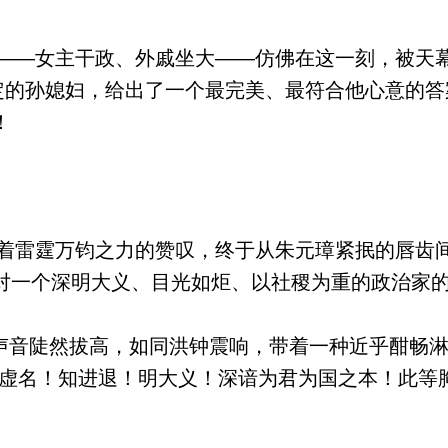
—女主干政、外戚坐大——仿佛在这一刻，被天
选定的孙媳妇，给出了一个最完美、最符合他心意的
！
雷霆万钧之力的赞叹，终于从朱元璋紧抿的唇齿间
对一个深明大义、目光如炬、以社稷为重的政治家
声音陡然拔高，如同洪钟震响，带着一种近乎酣畅
慕虚名！知进退！明大义！深谙为君为国之本！此等