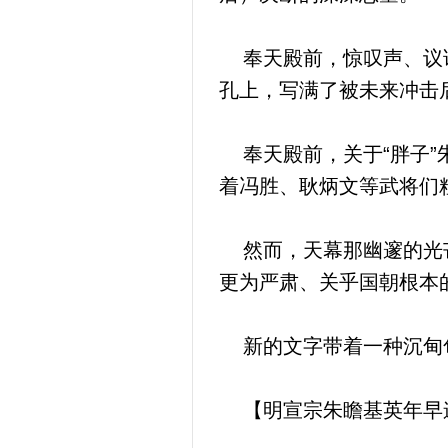
奉天殿前，惊叹声、议论
孔上，写满了被未来冲击
奉天殿前，关于“胖子”
着冯胜、耿炳文等武将们
然而，天幕那幽邃的光芒
更为严肃、关乎国朝根本
新的文字带着一种沉甸
【明宣宗朱瞻基英年早逝