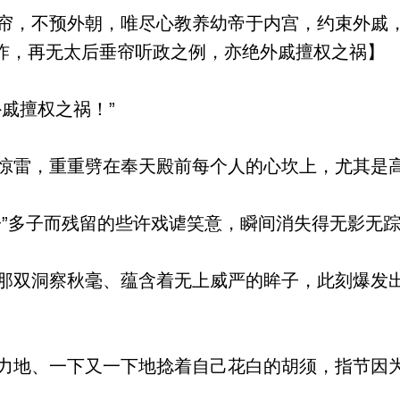
，不预外朝，唯尽心教养幼帝于内宫，约束外戚
祚，再无太后垂帘听政之例，亦绝外戚擅权之祸】
戚擅权之祸！”
雷，重重劈在奉天殿前每个人的心坎上，尤其是
”多子而残留的些许戏谑笑意，瞬间消失得无影无
双洞察秋毫、蕴含着无上威严的眸子，此刻爆发
地、一下又一下地捻着自己花白的胡须，指节因