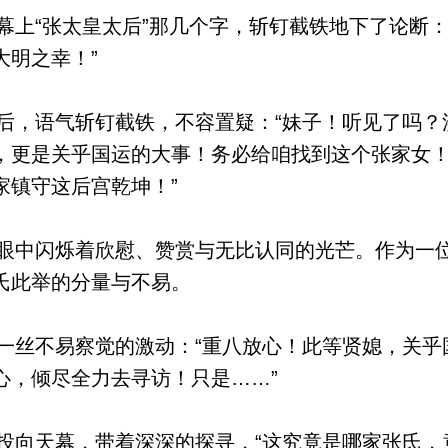
上“张太皇太后”那几个字，斩钉截铁地下了论断：
大明之幸！”
，语气斩钉截铁，不容置疑：“妹子！听见了吗？
，更是关乎国运的大事！务必给咱找到这个张家女
家镇守这后宫乾坤！”
中闪烁着欣慰、赞赏与无比认同的光芒。作为一
氏此举的分量与不易。
丝不易察觉的激动：“重八放心！此等贤媳，关乎
心，倾尽全力去寻访！只是……”
向天幕，带着深深的探寻，“这究竟是哪家张氏，