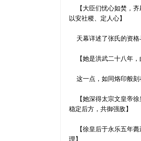
【大臣们忧心如焚，齐刷
以安社稷、定人心】
天幕详述了张氏的资格
【她是洪武二十八年，由
这一点，如同烙印般刻
【她深得太宗文皇帝徐皇
稳定后方，共御强敌】
【徐皇后于永乐五年薨逝
理】