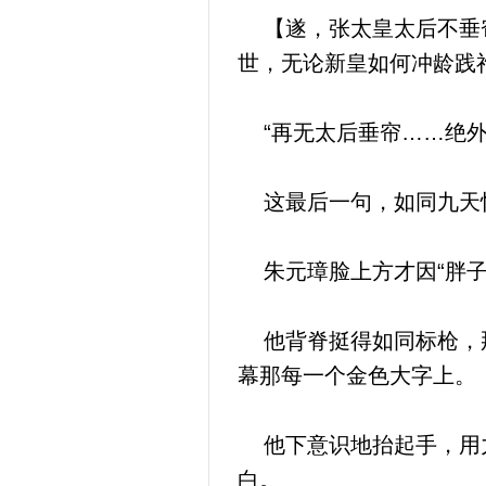
【遂，张太皇太后不垂帘
世，无论新皇如何冲龄践
“再无太后垂帘……绝外
这最后一句，如同九天惊
朱元璋脸上方才因“胖子
他背脊挺得如同标枪，那
幕那每一个金色大字上。
他下意识地抬起手，用力
白。