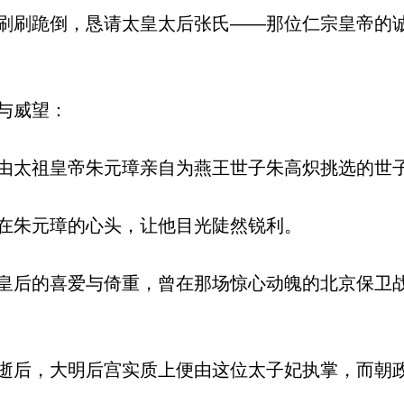
刷跪倒，恳请太皇太后张氏——那位仁宗皇帝的
与威望：
太祖皇帝朱元璋亲自为燕王世子朱高炽挑选的世
在朱元璋的心头，让他目光陡然锐利。
后的喜爱与倚重，曾在那场惊心动魄的北京保卫
后，大明后宫实质上便由这位太子妃执掌，而朝