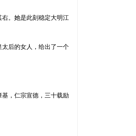
其右。她是此刻稳定大明江
皇太后的女人，给出了一个
肇基，仁宗宣德，三十载励