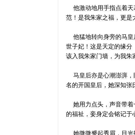
他激动地用手指点着天幕
范！是我朱家之福，更是
他猛地转向身旁的马皇后
世子妃！这是天定的缘分
该入我朱家门墙，为我朱
马皇后亦是心潮澎湃，眼
名的开国皇后，她深知张
她用力点头，声音带着一
的福祉，妾身定会铭记于
她微微蹙起秀眉，目光投