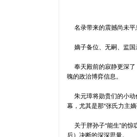
名录带来的震撼尚未平息
嫡子备位、无嗣、监国亲
奉天殿前的寂静更深了，
魄的政治博弈信息。
朱元璋将勋贵们的小动作
幕，尤其是那“张氏力主
关于胖孙子“能生”的惊
后）决断的深深思量。