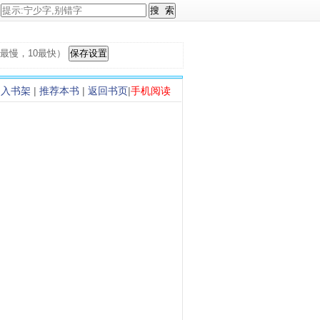
，1最慢，10最快）
加入书架
|
推荐本书
|
返回书页
|
手机阅读