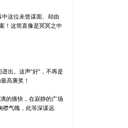
幕中这位未曾谋面、却由
答案！这简直像是冥冥之中
迸出。这声“好”，不再是
的最高褒奖！
淋漓的痛快，在寂静的广场
胸襟气魄，此等深谋远