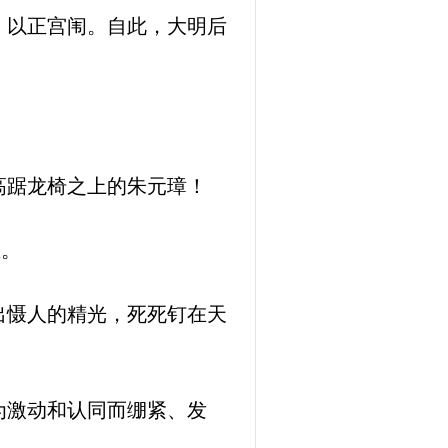
，以正宫闱。自此，大明后
高踞龙椅之上的朱元璋！
踪。
出慑人的精光，死死钉在天
为激动和认同而绷紧、发