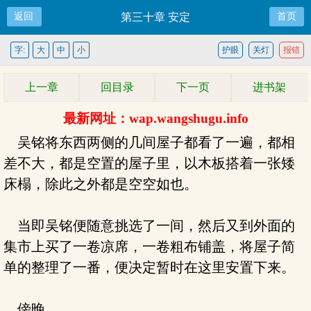
返回
第三十章 安定
首页
字:
大
中
小
护眼
关灯
报错
上一章
回目录
下一页
进书架
最新网址：wap.wangshugu.info
吴铭将东西两侧的几间屋子都看了一遍，都相
差不大，都是空置的屋子里，以木板搭着一张矮
床榻，除此之外都是空空如也。
当即吴铭便随意挑选了一间，然后又到外面的
集市上买了一卷凉席，一卷粗布铺盖，将屋子简
单的整理了一番，便决定暂时在这里安置下来。
傍晚，