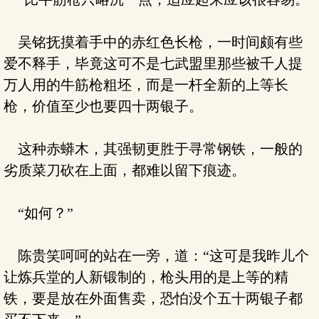
吴铭抚摸着手中的赤红色长枪，一时间颇有些
爱不释手，毕竟这可不是七武盟里那些被千人提
万人用的牛筋枪粗坯，而是一杆全新的上等长
枪，价值至少也要四十两银子。
这种赤蟒木，其强韧更胜于寻常钢铁，一般的
劣质菜刀砍在上面，都难以留下痕迹。
“如何？”
陈贵笑呵呵的站在一旁，道：“这可是我昨儿个
让炼兵堂的人新锻制的，枪头用的是上等的精
铁，要是放在外面售卖，恐怕没个五十两银子都