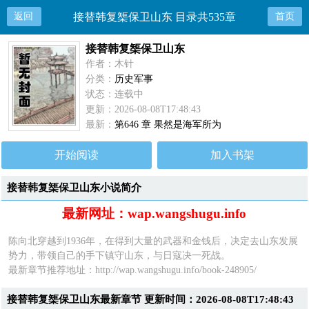
返回
接替韩复榘保卫山东 目录共535章
首页
接替韩复榘保卫山东
作者：木针
分类：
历史军事
状态：连载中
更新：2026-08-08T17:48:43
最新：
第646 章 果然是海军所为
开始阅读
加入书架
接替韩复榘保卫山东小说简介
最新网址：wap.wangshugu.info
陈向北穿越到1936年，在得到大量的武器和金钱后，决定去山东发展
势力，带领自己的手下镇守山东，与日寇决一死战。
最新章节推荐地址：
http://wap.wangshugu.info/book-248905/
接替韩复榘保卫山东最新章节 更新时间：2026-08-08T17:48:43