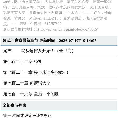
场子，防止勇次郎暴动； 去拳愿比赛，赢了黑木玄斋，旧账一笔勾
销； 去打几圈麻将，淘汰一位叫赤木茂的白发大叔； 先于斑目貘，
逃离废弃大厦，并直面失控的罗德姆； 白木承：“……” 好在，他能
看见一群师父，来自街头的王者们； 更关键的是，他想活得潇洒
点。 …… PPS：企鹅群：317257829
最新章节推荐地址：
http://wap.wangshugu.info/book-249065/
超武斗东京最新章节 更新时间：2026-07-10T19:14:07
尾声 ——就从这街头开始！（全书完）
第七百二十二章 婚礼
第七百二十一章 接下来请多指教~！
第七百二十章 何谓强大？
第七百一十九章 最后一个问题
全部章节列表
统一时间线设定+创作思路