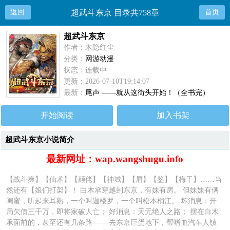
返回
超武斗东京 目录共758章
首页
超武斗东京
作者：木隐红尘
分类：
网游动漫
状态：连载中
更新：2026-07-10T19:14:07
最新：
尾声 ——就从这街头开始！（全书完）
开始阅读
加入书架
超武斗东京小说简介
最新网址：wap.wangshugu.info
【战斗爽】【仙术】【颠佬】【神域】【屑】【鉴】【梅干】……当
然还有【娘们打架】！ 白木承穿越到东京，有妹有房。 但妹妹有俩
闺蜜，听起来耳熟，一个叫迦楼罗，一个叫松本梢江。 坏消息：开
局欠债三千万，即将家破人亡； 好消息：天无绝人之路； 摆在白木
承面前的，甚至还有几条路—— 去东京巨蛋地下，帮嗜血汽车人镇