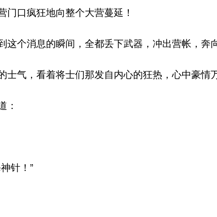
营门口疯狂地向整个大营蔓延！
这个消息的瞬间，全都丢下武器，冲出营帐，奔
士气，看着将士们那发自内心的狂热，心中豪情
道：
神针！”