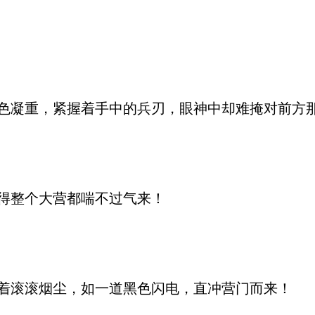
凝重，紧握着手中的兵刃，眼神中却难掩对前方
得整个大营都喘不过气来！
滚滚烟尘，如一道黑色闪电，直冲营门而来！