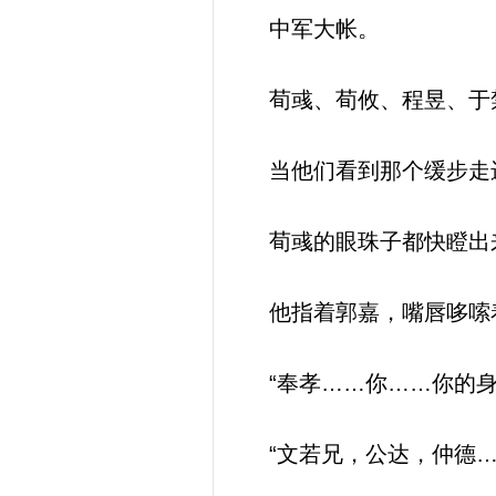
中军大帐。
荀彧、荀攸、程昱、于禁
当他们看到那个缓步走
荀彧的眼珠子都快瞪出
他指着郭嘉，嘴唇哆嗦
“奉孝……你……你的身
“文若兄，公达，仲德…