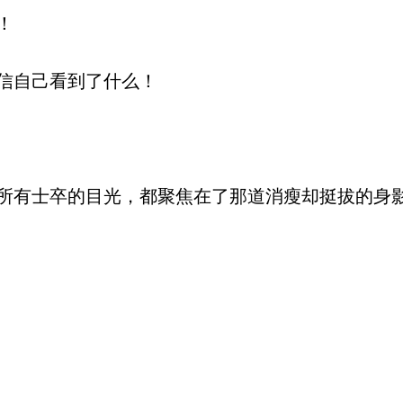
！
信自己看到了什么！
有士卒的目光，都聚焦在了那道消瘦却挺拔的身