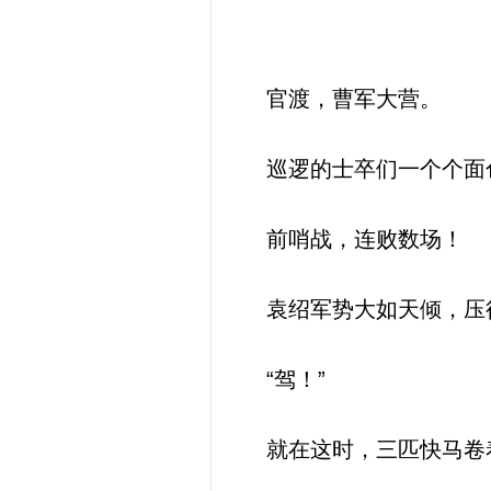
官渡，曹军大营。
巡逻的士卒们一个个面色
前哨战，连败数场！
袁绍军势大如天倾，压
“驾！”
就在这时，三匹快马卷着