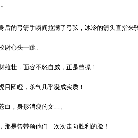
”
后的弓箭手瞬间拉满了弓弦，冰冷的箭头直指来
校尉心头一跳。
材雄壮，面容不怒自威，正是曹操！
虎目圆瞪，杀气几乎凝成实质！
苍白，身形消瘦的文士。
，那是曾带领他们一次次走向胜利的脸！