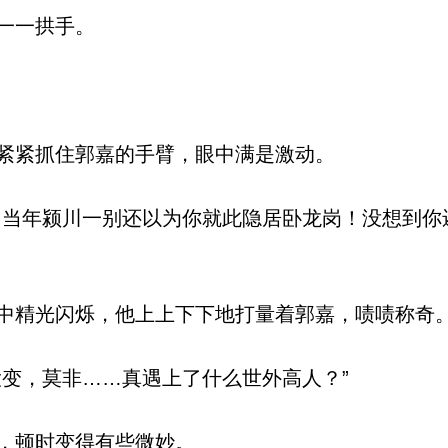
一一拱手。
紧紧抓住郭嘉的手臂，眼中满是激动。
当年颍川一别还以为你就此隐居卧龙岗！没想到你
精光闪烁，他上上下下地打量着郭嘉，啧啧称奇
变，莫非……真遇上了什么世外高人？”
，顿时变得有些微妙。