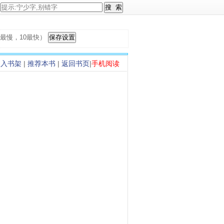
，1最慢，10最快）
加入书架
|
推荐本书
|
返回书页
|
手机阅读