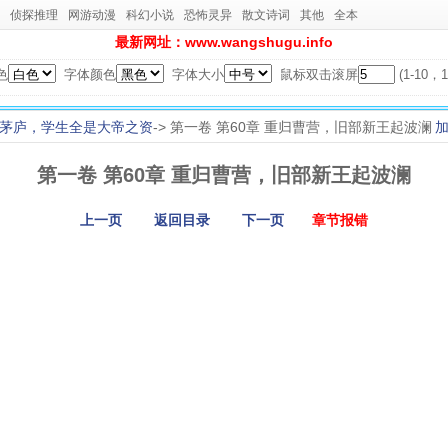
侦探推理
网游动漫
科幻小说
恐怖灵异
散文诗词
其他
全本
最新网址：www.wangshugu.info
色
字体颜色
字体大小
鼠标双击滚屏
(1-10
茅庐，学生全是大帝之资
-> 第一卷 第60章 重归曹营，旧部新王起波澜
第一卷 第60章 重归曹营，旧部新王起波澜
上一页
返回目录
下一页
章节报错