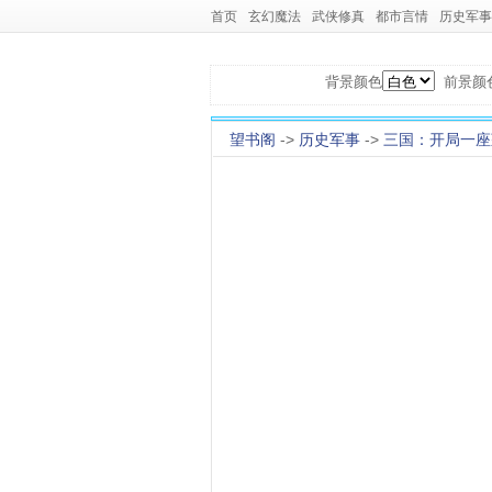
首页
玄幻魔法
武侠修真
都市言情
历史军事
背景颜色
前景颜
望书阁
->
历史军事
->
三国：开局一座