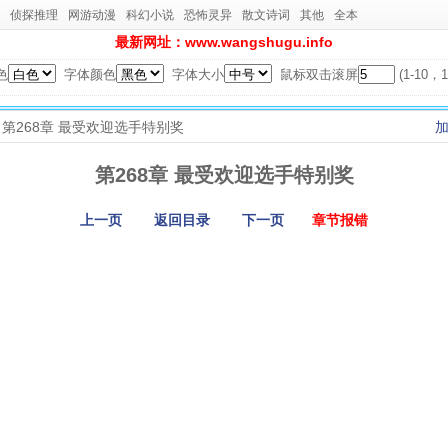
侦探推理
网游动漫
科幻小说
恐怖灵异
散文诗词
其他
全本
最新网址：www.wangshugu.info
色
字体颜色
字体大小
鼠标双击滚屏
(1-10
> 第268章 最受欢迎选手特别奖
第268章 最受欢迎选手特别奖
上一页
返回目录
下一页
章节报错