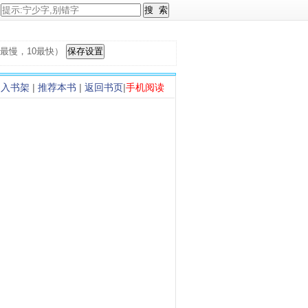
，1最慢，10最快）
加入书架
|
推荐本书
|
返回书页
|
手机阅读