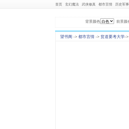
首页
玄幻魔法
武侠修真
都市言情
历史军事
背景颜色
前景颜
望书阁
->
都市言情
->
贫道要考大学
-