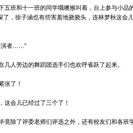
五班和十一班的同学哦噢猴叫着，台上参与小品
深了，徐子涵也有些害羞地挠挠头，连林梦秋这会
演者……”
几人旁边的舞蹈团选手们也欢呼雀跃了起来。
紧张了！
，这会儿已经过了三个了！
竟除了评委老师们评选之外，还有校友们和各班