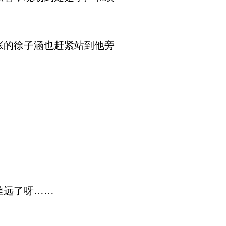
张的徐子涵也赶紧站到他旁
差远了呀……