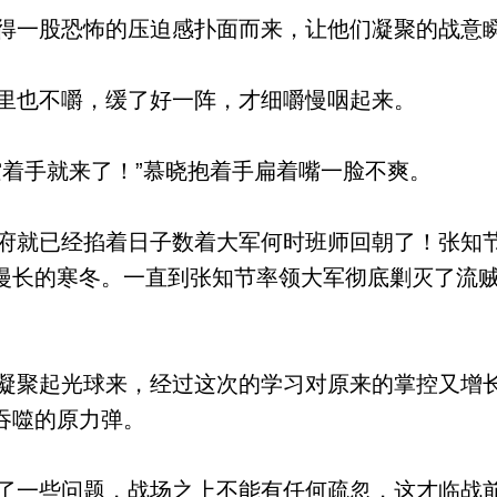
一股恐怖的压迫感扑面而来，让他们凝聚的战意
里也不嚼，缓了好一阵，才细嚼慢咽起来。
着手就来了！”慕晓抱着手扁着嘴一脸不爽。
就已经掐着日子数着大军何时班师回朝了！张知
漫长的寒冬。一直到张知节率领大军彻底剿灭了流
聚起光球来，经过这次的学习对原来的掌控又增
吞噬的原力弹。
一些问题，战场之上不能有任何疏忽，这才临战