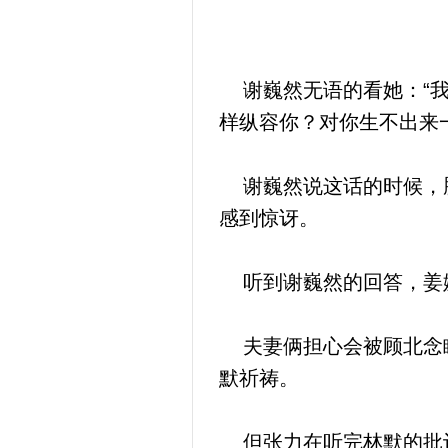
谢巍然无语的看她：“我
样纵容你？对你生不出来
谢巍然说这话的时候，脑
感到惊讶。
听到谢巍然的回答，姜婉
夫妻俩担心会被顾北念瞧
默祈祷。
但张力在听完林默的批评