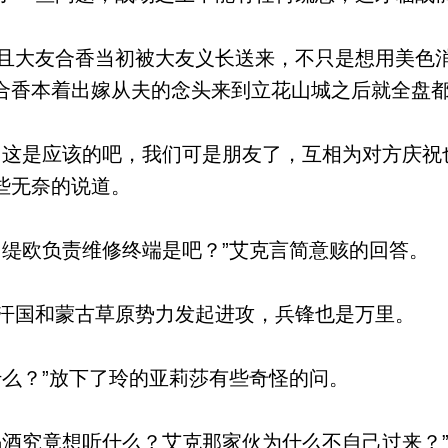
大友合香当初被大友义长送来，不只是想用美色
合香本着出嫁从夫的念头来到立花山城之后就全盘
这是应该的吧，我们可是朋友了，互相为对方庆祝
些无奈的说道。
缇欧负责维修终端是吧？”艾克言简意赅的回答。
国和蒙古草原势力发起进攻，兵锋也是万里。
么？”放下了玲的亚莉莎有些奇怪的问。
酒究竟想听什么？艾克那家伙为什么不自己过来？