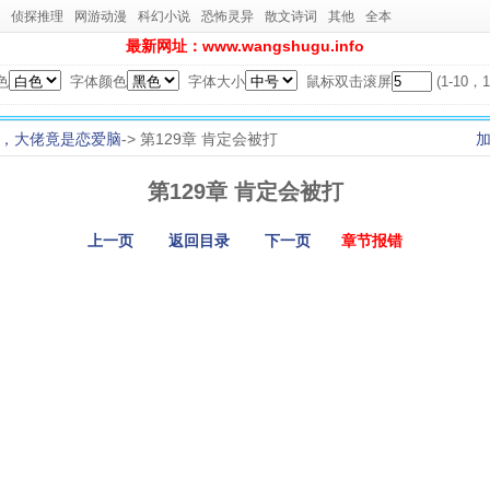
侦探推理
网游动漫
科幻小说
恐怖灵异
散文诗词
其他
全本
最新网址：www.wangshugu.info
色
字体颜色
字体大小
鼠标双击滚屏
(1-10
，大佬竟是恋爱脑
-> 第129章 肯定会被打
第129章 肯定会被打
上一页
返回目录
下一页
章节报错