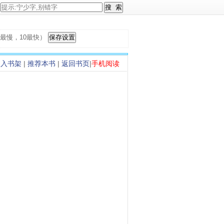
，1最慢，10最快）
加入书架
|
推荐本书
|
返回书页
|
手机阅读