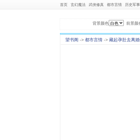
首页
玄幻魔法
武侠修真
都市言情
历史军事
背景颜色
前景颜
望书阁
->
都市言情
->
藏起孕肚去离婚