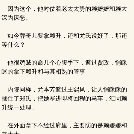
因为这个，他对仗着老太太势的赖嬷嬷和赖大
深为厌恶。
如今蓉哥儿要拿赖升，还和尤氏说好了，那还
等什么？
他很鸡贼的命几个心腹手下，避过贾政，悄眯
眯的拿下赖升和与其相熟的管事。
内院同样，尤本芳避过王熙凤，让人悄眯眯的
捆住了郑氏，把她塞进即将回程的马车，汇同赖
升统一处理。
在外面拿下不经过府里，主要防的是赖嬷嬷和