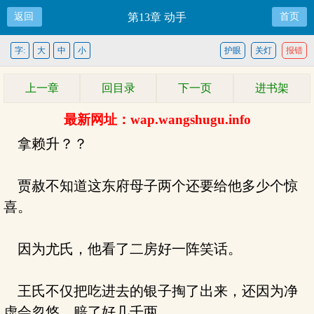
返回
第13章 动手
首页
字:
大
中
小
护眼
关灯
报错
上一章
回目录
下一页
进书架
最新网址：wap.wangshugu.info
拿赖升？？
贾赦不知道这东府母子两个还要给他多少个惊
喜。
因为尤氏，他看了二房好一阵笑话。
王氏不仅把吃进去的银子掏了出来，还因为净
虚会忽悠，赔了好几千两。