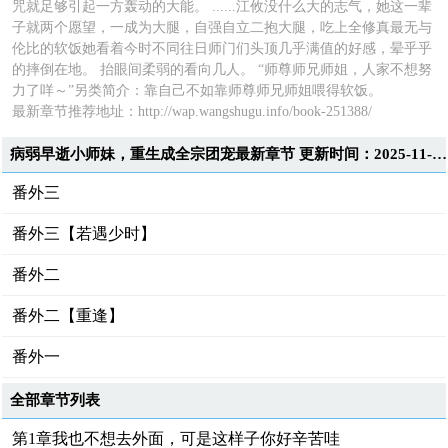
咒就足够引起一方轰动的大能。 ......江攸没什么大的志气，她这一辈
子就两个愿望，一成为大腿，自强自立二抱大腿，吃上全修真最无与
伦比的软饭她看着今时不同往日师门们头顶几乎满值的好感，晕乎乎
的摔倒在地。 抬眼间柔弱的看向几人。 “师尊师兄师姐，人家不想努
力了咩～”另类简介：靠自己不如靠师尊师兄师姐喂得软饭。
最新章节推荐地址：
http://wap.wangshugu.info/book-251388/
病弱早逝小师妹，重生成全宗团宠最新章节 更新时间：2025-11-30T23:10:00
番外三
番外三【若遇少时】
番外二
番外二【重逢】
番外一
全部章节列表
第1章我也不想去外面，可是这样子你好辛苦哇