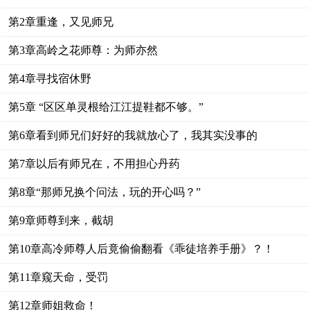
第2章重逢，又见师兄
第3章高岭之花师尊：为师亦然
第4章寻找宿休野
第5章 “区区单灵根给江江提鞋都不够。”
第6章看到师兄们好好的我就放心了，我其实没事的
第7章以后有师兄在，不用担心丹药
第8章“那师兄换个问法，玩的开心吗？”
第9章师尊到来，截胡
第10章高冷师尊人后竟偷偷翻看《乖徒培养手册》？！
第11章窥天命，受罚
第12章师姐救命！