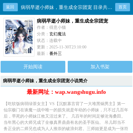
返回
病弱早逝小师妹，重生成全宗团宠 目录共219章
首页
病弱早逝小师妹，重生成全宗团宠
作者：得意小猫
分类：
玄幻魔法
状态：连载中
更新：2025-11-30T23:10:00
最新：
番外三
开始阅读
加入书架
病弱早逝小师妹，重生成全宗团宠小说简介
最新网址：wap.wangshugu.info
【吃软饭病弱绿茶女主】VS【沉默寡言背了一大堆黑锅男主】第一
仙宗极门在诛魔一战中唯一的损失就是年幼的小师妹，只不过几百年
后，早死的小师妹江攸又活过来了。 几百年的时间足够沧海桑田。
当年黑心的大师兄成了全修真界鼎鼎有名的圣手医仙。 吊儿郎当不
务正业的二师兄也成为人人推崇的破浪剑君。三师姐更是成为一张符