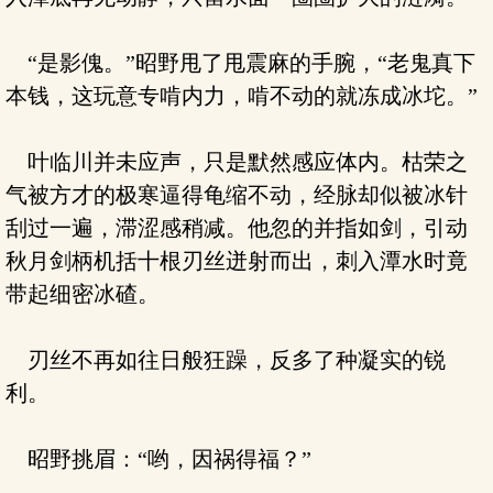
“是影傀。”昭野甩了甩震麻的手腕，“老鬼真下
本钱，这玩意专啃内力，啃不动的就冻成冰坨。”
叶临川并未应声，只是默然感应体内。枯荣之
气被方才的极寒逼得龟缩不动，经脉却似被冰针
刮过一遍，滞涩感稍减。他忽的并指如剑，引动
秋月剑柄机括十根刃丝迸射而出，刺入潭水时竟
带起细密冰碴。
刃丝不再如往日般狂躁，反多了种凝实的锐
利。
昭野挑眉：“哟，因祸得福？”