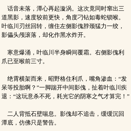
话音未落，潭心再起漩涡。这次竟同时窜出三
道黑影，速度较前更快，角度刁钻如毒蛇锁喉。
叶临川刃丝回转，缠住左侧影傀脖颈猛力一绞，
影儡头颅滚落，却化作黑水炸开。
寒意爆涌，叶临川半身瞬间覆霜。右侧影傀利
爪已至喉前三寸。
绝霄横架而来，昭野格住利爪，嘴角渗血：“发
呆等投胎啊？”一脚踹开中间影傀，扯着叶临川疾
退：“这玩意杀不死，耗光它的阴寒之气才算完！”
二人背抵石壁喘息。影傀却不追击，缓缓沉回
潭底，仿佛只是警告。