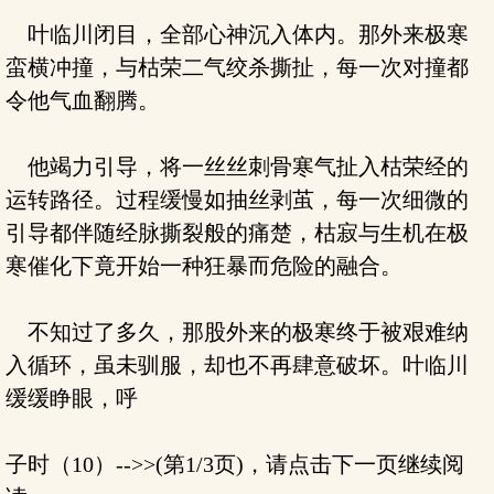
叶临川闭目，全部心神沉入体内。那外来极寒
蛮横冲撞，与枯荣二气绞杀撕扯，每一次对撞都
令他气血翻腾。
他竭力引导，将一丝丝刺骨寒气扯入枯荣经的
运转路径。过程缓慢如抽丝剥茧，每一次细微的
引导都伴随经脉撕裂般的痛楚，枯寂与生机在极
寒催化下竟开始一种狂暴而危险的融合。
不知过了多久，那股外来的极寒终于被艰难纳
入循环，虽未驯服，却也不再肆意破坏。叶临川
缓缓睁眼，呼
子时（10）-->>(第1/3页)，请点击下一页继续阅