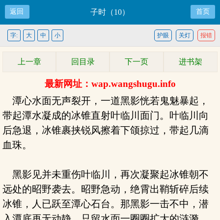
返回
子时（10）
首页
字:
大
中
小
护眼
关灯
报错
上一章
回目录
下一页
进书架
最新网址：wap.wangshugu.info
潭心水面无声裂开，一道黑影恍若鬼魅暴起，
带起潭水凝成的冰锥直射叶临川面门。叶临川向
后急退，冰锥裹挟锐风擦着下颌掠过，带起几滴
血珠。
黑影见并未重伤叶临川，再次凝聚起冰锥朝不
远处的昭野袭去。昭野急动，绝霄出鞘斩碎后续
冰锥，人已跃至潭心石台。那黑影一击不中，潜
入潭底再无动静，只留水面一圈圈扩大的涟漪。