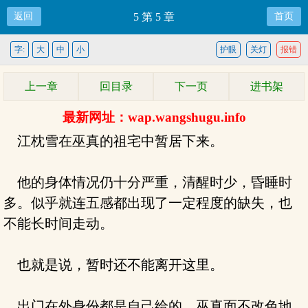
返回
5 第 5 章
首页
字:
大
中
小
护眼
关灯
报错
上一章
回目录
下一页
进书架
最新网址：wap.wangshugu.info
江枕雪在巫真的祖宅中暂居下来。
他的身体情况仍十分严重，清醒时少，昏睡时
多。似乎就连五感都出现了一定程度的缺失，也
不能长时间走动。
也就是说，暂时还不能离开这里。
出门在外身份都是自己给的，巫真面不改色地