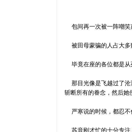
包间再一次被一阵嘲笑声
被田母蒙骗的人占大多数
毕竟在座的各位都是从死
那目光像是飞越过了沧海
斩断所有的眷念，然后她
严寒说的时候，都忍不住
苏音刚才忙的十分专注，