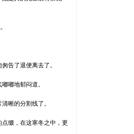
孔。
匆匆告了退便离去了。
气嘟嘟地郁闷道。
常清晰的分割线了。
的点缀，在这寒冬之中，更