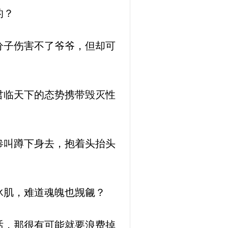
的？
分子伤害不了爷爷，但却可
君临天下的态势携带毁灭性
惨叫蹲下身去，抱着头抬头
冰肌，难道魂魄也觊觎？
话，那很有可能就要浪费掉