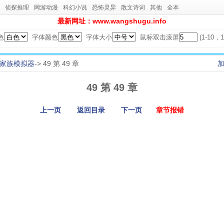
侦探推理
网游动漫
科幻小说
恐怖灵异
散文诗词
其他
全本
最新网址：www.wangshugu.info
色
字体颜色
字体大小
鼠标双击滚屏
(1-10
家族模拟器
-> 49 第 49 章
49 第 49 章
上一页
返回目录
下一页
章节报错