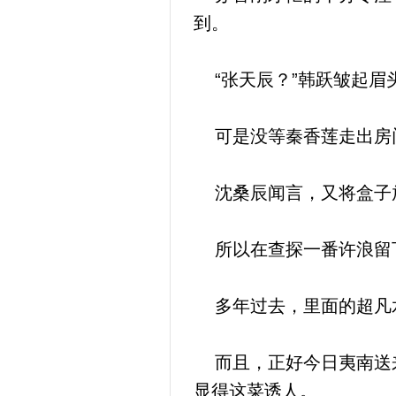
到。
“张天辰？”韩跃皱起眉
可是没等秦香莲走出房
沈桑辰闻言，又将盒子放
所以在查探一番许浪留下
多年过去，里面的超凡水
而且，正好今日夷南送来
显得这菜诱人。