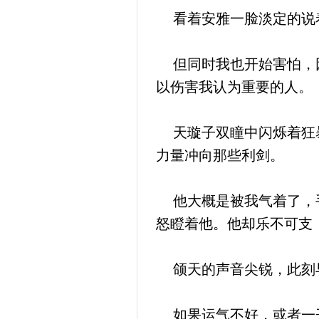
看着安雅一脸淡定的说着
但同时我也开始害怕，因
以伤害我认为重要的人。
天璇子双瞳中闪烁着狂暴
力量冲向那些利剑。
他大概是被我气着了，手
怒瞪着他。他却乐不可支
颌天的声音尖锐，此刻早
如果运气不好，或者一开