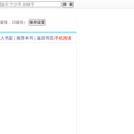
，1最慢，10最快）
加入书架
|
推荐本书
|
返回书页
|
手机阅读