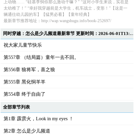
上动物…… “硅基李恫你那么激动干嘛？” “这对小学生来说，实在是
太幼稚了！” “幸好我穿越前是大学生，机车战士，变形！”【这是一
辆通往幼儿园的车】【猛男必看】【童年经典】
最新章节推荐地址：
http://wap.wangshugu.info/book-252697/
同时穿越：怎么是少儿频道最新章节 更新时间：2026-06-01T13:1
祝大家儿童节快乐
第557章 （结局篇）童年一去不回。
第556章 狼将军，喜之狼
第555章 黑化恫羊羊
第554章 终于自由了
全部章节列表
第1章 霹雳火，Look in my eyes ！
第2章 怎么是少儿频道