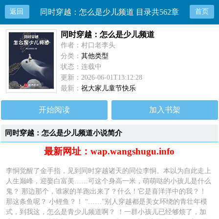
返回
同时穿越：怎么是少儿频道 目录共562章
首页
同时穿越：怎么是少儿频道
作者：村口老李头
分类：
其他类型
状态：连载中
更新：2026-06-01T13:12:28
最新：
祝大家儿童节快乐
开始阅读
加入书架
同时穿越：怎么是少儿频道小说简介
最新网址：wap.wangshugu.info
李恫觉醒了金手指，见到同时穿越诸天的同位李恫。本以为自此走上
人生巅峰，迎娶白富美……可这个身高一米，萌萌哒的小孩儿是什么
鬼？ 那边那个，谁家的羊跑出来了？什么！它是喜洋洋中的我？！
那这条鱼呢？ 小鲤鱼？！ “……”别人穿越都是美女环绕的青壮年模
式，到我这，怎么是青少儿频道啊？ ！一群小孩儿已经够烦了，加