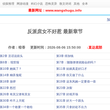
侦探推理
网游动漫
科幻小说
恐怖灵异
散文诗词
其他
全本
最新网址：www.wangshugu.info
反派庶女不好惹 最新章节
作者：暗香 更新时间：2026-08-06 15:50:00
↓直达底部
第2章 丑话说前头
第3章 得加钱
第6章：现世报
第7章：随随便便就能会的吗？
第10章 她疯了？
第11章 姑娘真是好口才
第14章 糊弄鬼呢
第15章 你又做了什么
第18章 放肆
第19章 这东风她一定要借一借
第22章 怒怼
第23章 决裂
第26章 有其父便有其女
第27章 好戏开场
第30章 咋不上天呢
第31章 好大一个跟头
第34章一个敢要一个敢给
第35章 只拿好处不出力