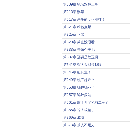
第309章 驰名双标三皇子
第313章 赐婚
第317章 亲生的，不能打！
第321章 给他点蜡
第325章 下黑手
第329章 简直没眼看
第333章 去薅个羊毛
第337章 还得是胜玉啊
第341章 冤大头就是我呗
第345章 捡到宝了
第349章 瞧不起谁？
第353章 骗也骗不了
第357章 诡计多端
第361章 脑子开了光的二皇子
第365章 这人成精了
第369章 威胁
第373章 杀人不用刀