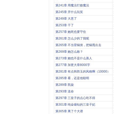
第241章 用魔法打败魔法
第245章 开什么玩笑
第249章 大意了
第253章 干了
第257章 她死也要守住
第261章 怎么少的了我呢
第265章 不当背锅侠，把锅甩出去
第269章 她怎么敢？
第273章 她也不是什么善人
第277章 加更大章8000字
第281章 有点韩胜玉的风格啊（10000）
第285章 看，还是他聪明
第289章 凯旋
第293章 送命
第297章 三皇子的点心吃不得
第301章 纯金镶钻的三皇子妃
第305章 离了个大谱