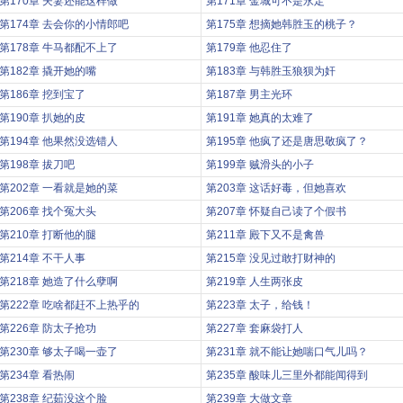
第170章 夫妻还能这样做
第171章 金城可不是永定
第174章 去会你的小情郎吧
第175章 想摘她韩胜玉的桃子？
第178章 牛马都配不上了
第179章 他忍住了
第182章 撬开她的嘴
第183章 与韩胜玉狼狈为奸
第186章 挖到宝了
第187章 男主光环
第190章 扒她的皮
第191章 她真的太难了
第194章 他果然没选错人
第195章 他疯了还是唐思敬疯了？
第198章 拔刀吧
第199章 贼滑头的小子
第202章 一看就是她的菜
第203章 这话好毒，但她喜欢
第206章 找个冤大头
第207章 怀疑自己读了个假书
第210章 打断他的腿
第211章 殿下又不是禽兽
第214章 不干人事
第215章 没见过敢打财神的
第218章 她造了什么孽啊
第219章 人生两张皮
第222章 吃啥都赶不上热乎的
第223章 太子，给钱！
第226章 防太子抢功
第227章 套麻袋打人
第230章 够太子喝一壶了
第231章 就不能让她喘口气儿吗？
第234章 看热闹
第235章 酸味儿三里外都能闻得到
第238章 纪茹没这个脸
第239章 大做文章