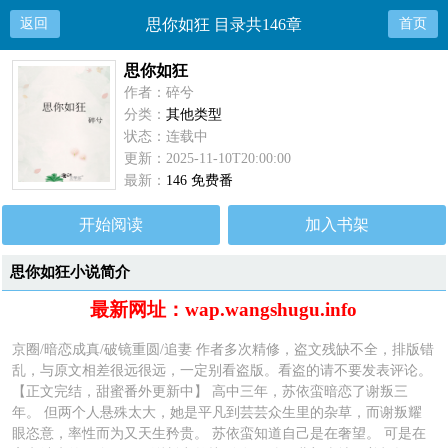
返回
思你如狂 目录共146章
首页
思你如狂
作者：碎兮
分类：
其他类型
状态：连载中
更新：2025-11-10T20:00:00
最新：
146 免费番
开始阅读
加入书架
思你如狂小说简介
最新网址：wap.wangshugu.info
京圈/暗恋成真/破镜重圆/追妻 作者多次精修，盗文残缺不全，排版错
乱，与原文相差很远很远，一定别看盗版。看盗的请不要发表评论。
【正文完结，甜蜜番外更新中】 高中三年，苏依蛮暗恋了谢叛三
年。 但两个人悬殊太大，她是平凡到芸芸众生里的杂草，而谢叛耀
眼恣意，率性而为又天生矜贵。 苏依蛮知道自己是在奢望。 可是在