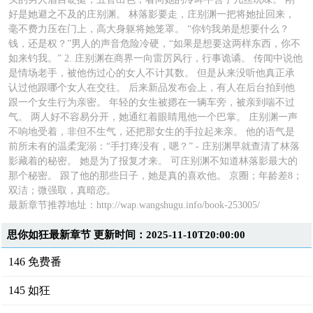
好是她避之不及的庄别渊。 林落影要走，庄别渊一把将她扯回来，
毫不费力压在门上，高大身躯将她笼罩。 “你钓我弟是想要什么？
钱，还是权？”男人的声音危险冷硬，“如果是想要这两样东西，你不
如来钓我。” 2. 庄别渊在商界一向雷厉风行，行事诡谲。 传闻中说他
是情场老手，被他伤过心的女人不计其数。 但是从来没听他真正承
认过他跟哪个女人在交往。 后来新品发布会上，有人在后台拍到他
跟一个女生行为亲密。 年轻的女生被摁在一辆车旁，被亲到喘不过
气。 两人好不容易分开，她通红着眼睛甩他一个巴掌。 庄别渊一声
不响地受着，非但不生气，还把那女生的手拉起来亲。 他的语气是
前所未有的温柔宠溺：“手打疼没有，嗯？” - 庄别渊早就查清了林落
影藏着的秘密。 她是为了报复才来。 可庄别渊不知道林落影最大的
那个秘密。 跟了他的那些日子，她是真的喜欢他。 京圈；年龄差8；
双洁；微强取，真暗恋。
最新章节推荐地址：
http://wap.wangshugu.info/book-253005/
思你如狂最新章节 更新时间：2025-11-10T20:00:00
146 免费番
145 如狂