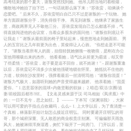
高考结束的那个夏天，谢叛突然找到她。 他吊儿郎当地叼着根烟，
懒散地冲她抬了抬下巴，一句话就那么落下来：“苏依蛮，咱俩谈个
恋爱吧。” 后来不久，苏依蛮明白自己只不过是谢叛的一个玩物。 她
单方面跟谢叛分手，消失得很干净。 再见到谢叛，他继承了家族生
意，商政两界无人不敬他三分。 苏依蛮发现自己怎么都逃不掉，气
得直接闯进他的会议室，当着众多股东的面问他：“谢叛你到底让不
让我走！” 谢叛从最前面的椅子里站起来，慢悠悠地走到她面前。 男
人的五官比之几年前更为出色，英俊得让人心旌。 “你想走是不可能
了。”谢叛当着所有人的面，抬指轻抚她侧颈一枚吻痕，是刚在办公
室他用嘴吸出来的杰作。 他看着她，语气比从前更为霸道，却又带
了些柔情：“苏依蛮，老子要是追不回你，就不姓谢！” - 跟谢叛重逢
以后，苏依蛮记不清多少次被他强硬地锁在怀里。 她抵抗不住他的
力道，软倒在沙发里时，强撑着最后一丝清明骂他：“谢叛你混蛋！”
谢叛力气极大，如愿听到她的声音变得越来越娇。 他亲着她：“混蛋
爱你。” 1.恣意嚣张的混球×内敛坚毅的软妹； 2.暗恋/双洁/京圈/追
妻/前校园后都市/HE。 【文名灵感来源于汉·司马相如《凤求凰》中
的：一日不见兮，思之如狂。】 -------- 下本写《深渊溺我》，大家
可以用可爱的手指点点收藏吗，么么~ 1. 上大学以后，为了查清楚一
个真相，林落影开始计划怎么接近庄明弘。 同时要避开庄明弘的哥
哥，那个城府深重、无人敢惹的商业权贵庄别渊。 可偏偏那天雨急
风大，她被淋得浑身湿透，匆忙下敲开了一间房门。 门开以后，里
头的男人眉目硬挺，五官出色，看向她的冷眸中含了几丝玩味。 刚