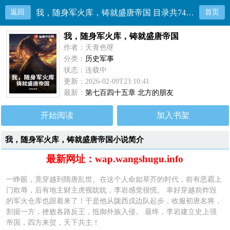
返回
我，随身军火库，铸就盛唐帝国 目录共745章
首页
我，随身军火库，铸就盛唐帝国
作者：天青色呀
分类：
历史军事
状态：连载中
更新：2026-02-09T23:10:41
最新：
第七百四十五章 北方的朋友
开始阅读
加入书架
我，随身军火库，铸就盛唐帝国小说简介
最新网址：wap.wangshugu.info
一睁眼，竟穿越到隋唐乱世。在这个人命如草芥的时代，前有恶霸上
门欺辱，后有地主财主虎视眈眈，李岩感觉很慌。 幸好穿越前炸毁
的军火仓库也跟着来了！于是他从陇西戌边队起步，收服初唐名将，
割据一方，挫败各路反王，抵御外族入侵。 最终，李岩建立史上强
帝国，四方来贺，天下共主！