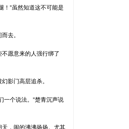
腿！”虽然知道这不可能是
间而去。
些不愿意来的人强行绑了
被幻影门高层追杀。
们一个说法。”楚青沉声说
朝天，闹的沸沸扬扬。尤其