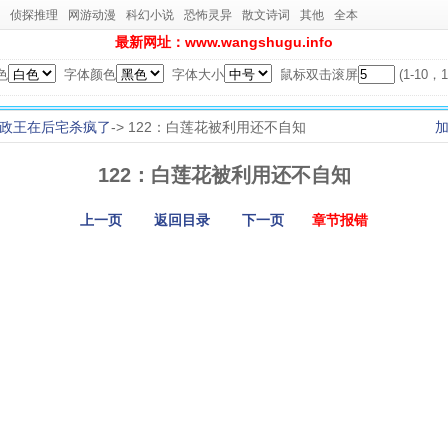
侦探推理
网游动漫
科幻小说
恐怖灵异
散文诗词
其他
全本
最新网址：www.wangshugu.info
色
字体颜色
字体大小
鼠标双击滚屏
(1-10
政王在后宅杀疯了
-> 122：白莲花被利用还不自知
122：白莲花被利用还不自知
上一页
返回目录
下一页
章节报错