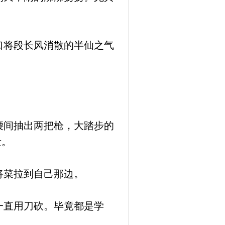
口将段长风消散的半仙之气
腰间抽出两把枪，大踏步的
量。
将菜拉到自己那边。
一直用刀砍。毕竟都是学