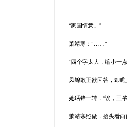
“家国情意。”
萧靖寒：“……”
“四个字太大，缩小一点
凤锦歌正欲回答，却瞧
她话锋一转，“诶，王爷
萧靖寒照做，抬头看向