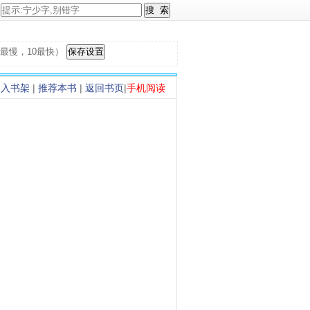
，1最慢，10最快）
加入书架
|
推荐本书
|
返回书页
|
手机阅读