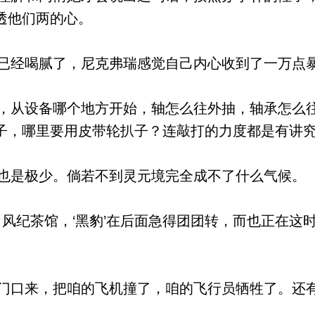
透他们两的心。
经喝腻了，尼克弗瑞感觉自己内心收到了一万点
从设备哪个地方开始，轴怎么往外抽，轴承怎么
子，哪里要用皮带轮扒子？连敲打的力度都是有讲
是极少。倘若不到灵元境完全成不了什么气候。
了风纪茶馆，‘黑豹’在后面急得团团转，而也正在这
口来，把咱的飞机撞了，咱的飞行员牺牲了。还