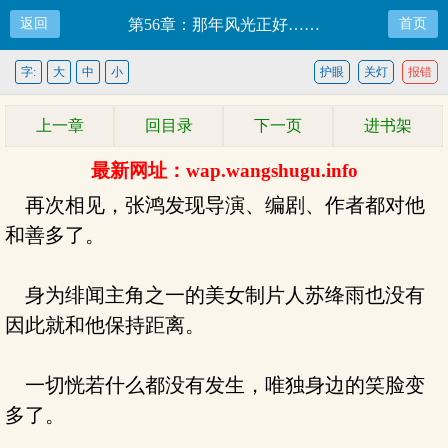
返回
第56章：那年风光正好……
首页
字:
大
中
小
护眼
关灯
报错
上一章
回目录
下一页
进书架
最新网址：wap.wangshugu.info
再次相见，张鸿发现导演、编剧、作者都对他
和善多了。
身为绯闻主角之一的美女制片人苏绛雨也没有
因此就和他保持距离。
一切恍若什么都没有发生，唯独身边的笑脸变
多了。