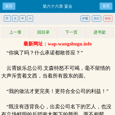
返回
第六十六章 宴会
首页
字:
大
中
小
护眼
关灯
报错
上一章
回目录
下一页
进书架
最新网址：wap.wangshugu.info
“你疯了吗？什么承诺都敢答应？”
云霄娱乐总公司.文森特怒不可竭，毫不留情的
大声斥责着文西，当着所有股东的面。
“我的做法才更完美！更符合全公司的利益！”
“既没有违背良心，出卖公司名下的艺人，也没
有立场鲜明的反驳南木阁下的颜面，两不相帮，