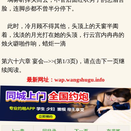
脸，连脚步都不曾半分停下。
此时，冷月顾不得其他，头顶上的天窗半阖
着，浅淡的月光打在她的头顶，行云宫内冉冉的
烛火噼啪作响，蜡炬一滴
第六十六章 宴会-->>(第1/3页)，请点击下一页继
续阅读。
最新网址：wap.wangshugu.info