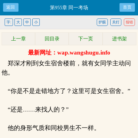
返回
第955章 同一考场
首页
字:
大
中
小
护眼
关灯
报错
上一章
回目录
下一页
进书架
最新网址：wap.wangshugu.info
郑深才刚到女生宿舍楼前，就有女同学主动问
他。
“你是不是走错地方了？这里可是女生宿舍。”
“还是……来找人的？”
他的身形气质和同校男生不一样。