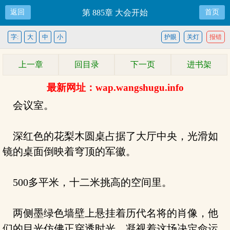
返回
第 885章 大会开始
首页
字:
大
中
小
护眼
关灯
报错
上一章
回目录
下一页
进书架
最新网址：wap.wangshugu.info
会议室。
深红色的花梨木圆桌占据了大厅中央，光滑如
镜的桌面倒映着穹顶的军徽。
500多平米，十二米挑高的空间里。
两侧墨绿色墙壁上悬挂着历代名将的肖像，他
们的目光仿佛正穿透时光，凝视着这场决定命运