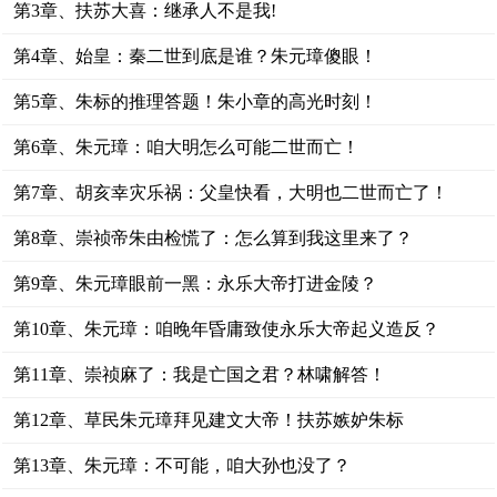
第3章、扶苏大喜：继承人不是我!
第4章、始皇：秦二世到底是谁？朱元璋傻眼！
第5章、朱标的推理答题！朱小章的高光时刻！
第6章、朱元璋：咱大明怎么可能二世而亡！
第7章、胡亥幸灾乐祸：父皇快看，大明也二世而亡了！
第8章、崇祯帝朱由检慌了：怎么算到我这里来了？
第9章、朱元璋眼前一黑：永乐大帝打进金陵？
第10章、朱元璋：咱晚年昏庸致使永乐大帝起义造反？
第11章、崇祯麻了：我是亡国之君？林啸解答！
第12章、草民朱元璋拜见建文大帝！扶苏嫉妒朱标
第13章、朱元璋：不可能，咱大孙也没了？