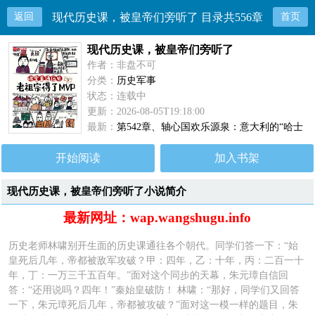
返回
现代历史课，被皇帝们旁听了 目录共556章
首页
现代历史课，被皇帝们旁听了
作者：非盘不可
分类：
历史军事
状态：连载中
更新：2026-08-05T19:18:00
最新：
第542章、轴心国欢乐源泉：意大利的“哈士
奇”战绩与战略价值
开始阅读
加入书架
现代历史课，被皇帝们旁听了小说简介
最新网址：wap.wangshugu.info
历史老师林啸别开生面的历史课通往各个朝代。同学们答一下：“始
皇死后几年，帝都被敌军攻破？甲：四年，乙：十年，丙：二百一十
年，丁：一万三千五百年。”面对这个同步的天幕，朱元璋自信回
答：“还用说吗？四年！”秦始皇破防！ 林啸：“那好，同学们又回答
一下，朱元璋死后几年，帝都被攻破？”面对这一模一样的题目，朱