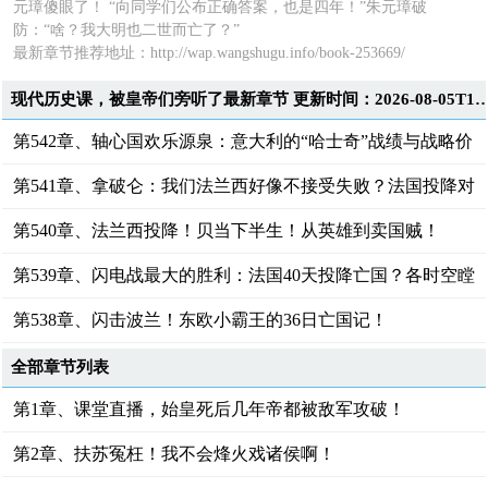
元璋傻眼了！ “向同学们公布正确答案，也是四年！”朱元璋破
防：“啥？我大明也二世而亡了？”
最新章节推荐地址：
http://wap.wangshugu.info/book-253669/
现代历史课，被皇帝们旁听了最新章节 更新时间：2026-08-0
第542章、轴心国欢乐源泉：意大利的“哈士奇”战绩与战略价
值
第541章、拿破仑：我们法兰西好像不接受失败？法国投降对
二战的影响！
第540章、法兰西投降！贝当下半生！从英雄到卖国贼！
第539章、闪电战最大的胜利：法国40天投降亡国？各时空瞠
目结舌！
第538章、闪击波兰！东欧小霸王的36日亡国记！
全部章节列表
第1章、课堂直播，始皇死后几年帝都被敌军攻破！
第2章、扶苏冤枉！我不会烽火戏诸侯啊！