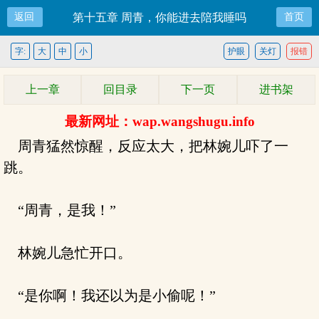
返回
第十五章 周青，你能进去陪我睡吗
首页
字:
大
中
小
护眼
关灯
报错
上一章
回目录
下一页
进书架
最新网址：wap.wangshugu.info
周青猛然惊醒，反应太大，把林婉儿吓了一
跳。
“周青，是我！”
林婉儿急忙开口。
“是你啊！我还以为是小偷呢！”