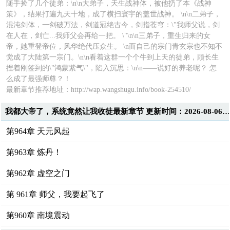
随手捡了几个徒弟：\n\n大弟子，天生战神体，被他扔了本《战神
策》，结果打遍九天十地，成了横扫寰宇的盖世战神。 \n\n二弟子，
混沌剑体，一剑破万法，剑道冠绝古今，剑指苍穹：\"我师父说，剑
在人在，剑亡...我师父会再给一把。 \"\n\n三弟子，重生归来的女
帝，她重登帝位，风华绝代压众生。 \n而自己的宗门青玄宗也不知不
觉成了大陆第一宗门。\n\n看着这群一个个牛到上天的徒弟，顾长生
捏着刚签到的\"鸿蒙紫气\"，陷入沉思：\n\n——说好的养老呢？ 怎
么成了最强师尊？！
最新章节推荐地址：
http://wap.wangshugu.info/book-254510/
我都大帝了，系统竟然让我收徒最新章节 更新时间：2026-08-06T19:12:1
第964章 天元风起
第963章 炼丹！
第962章 虚空之门
第 961章 师父，我要起飞了
第960章 南境震动