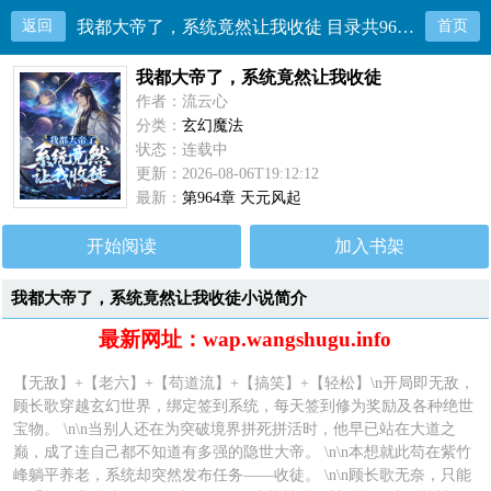
返回
我都大帝了，系统竟然让我收徒 目录共963章
首页
我都大帝了，系统竟然让我收徒
作者：流云心
分类：
玄幻魔法
状态：连载中
更新：2026-08-06T19:12:12
最新：
第964章 天元风起
开始阅读
加入书架
我都大帝了，系统竟然让我收徒小说简介
最新网址：wap.wangshugu.info
【无敌】+【老六】+【苟道流】+【搞笑】+【轻松】\n开局即无敌，
顾长歌穿越玄幻世界，绑定签到系统，每天签到修为奖励及各种绝世
宝物。 \n\n当别人还在为突破境界拼死拼活时，他早已站在大道之
巅，成了连自己都不知道有多强的隐世大帝。 \n\n本想就此苟在紫竹
峰躺平养老，系统却突然发布任务——收徒。 \n\n顾长歌无奈，只能