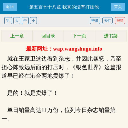
返回
第五百七十八章 我真的没有打压他
首页
字:
大
中
小
护眼
关灯
报错
上一章
回目录
下一页
进书架
最新网址：wap.wangshugu.info
就在王家卫这边看到杂志，并因此暴怒，乃至
担心陈致远后面的打压时，《银色世界》这篇报
道早已经在港台两地卖爆了！
是的！就是卖爆了！
单日销量高达11万份，位列今日杂志销量第
一。