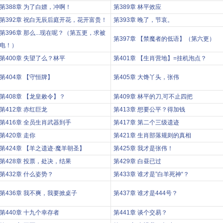
第388章 为了白嫖，冲啊！
第389章 林平效应
第392章 祝白无辰后庭开花，花开富贵！
第393章 晚了，节哀。
第396章 那么...现在呢？（第五更，求被
第397章 【禁魔者的低语】（第六更）
电！）
第400章 失望了么？林平
第401章 【生肖营地】=挂机泡点？
第404章 【守恒牌】
第405章 大馋丫头，张伟
第408章 【龙皇敕令】？
第409章 林平的刀,可不止四把
第412章 赤红巨龙
第413章 想要公平？得加钱
第416章 全员生肖武器到手
第417章 第二个三级遗迹
第420章 走你
第421章 生肖部落规则的真相
第424章 【羊之遗迹·魔羊朝圣】
第425章 我才是张伟！
第428章 投票，处决，结果
第429章 白昼已过
第432章 什么姿势？
第433章 谁才是”白羊死神“？
第436章 我不爽，我要掀桌子
第437章 谁才是444号？
第440章 十九个幸存者
第441章 谈个交易？