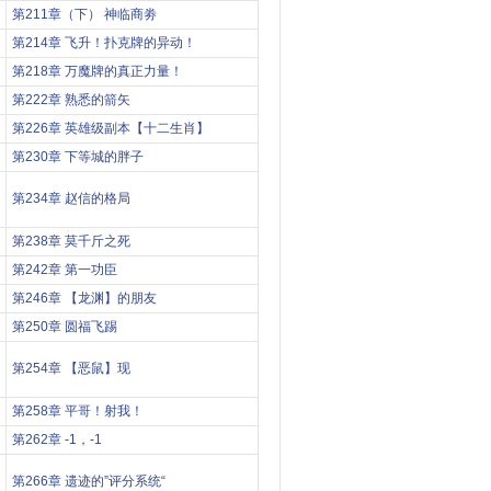
第211章（下） 神临商劵
第214章 飞升！扑克牌的异动！
第218章 万魔牌的真正力量！
第222章 熟悉的箭矢
第226章 英雄级副本【十二生肖】
第230章 下等城的胖子
第234章 赵信的格局
第238章 莫千斤之死
第242章 第一功臣
第246章 【龙渊】的朋友
第250章 圆福飞踢
第254章 【恶鼠】现
第258章 平哥！射我！
第262章 -1，-1
第266章 遗迹的”评分系统“