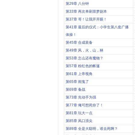
第29章 八分钟
第33章 再次单刷噩梦副本
第37章 哥！让我开开眼！
第41章 最后的仪式：小学生第八套广播
体操！
第45章 合成装备
第49章 风，火，山，林
第53章 怎么还有魔物？
第57章 粉红色的帐篷
第61章 上帝视角
第65章 闹鬼了
第69章 备战
第73章 先动手为强
第77章 俺可想死你了！
第81章 玩大一点
第85章 风口浪尖
第89章 全是大聪明，谁去死啊？