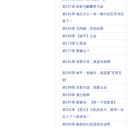
第157章 薛影与麒麟臂大叔
第161章 城主大人！有一辆大钻孔车冲过
来了！
第165章 王阿姨，你也站那
第169章 【核平】公会
第173章 汇星居
第177章 要赌么？
第181章 张莽大哥，真是头铁啊
第185章 林平：有缘分，就是要”互帮互
助“
第189章 百新大战，我要云朵
第193章 酒之牧师
第197章 新被动：【射一下就套盾】
第201章 【星火】小队的实力，赔率一比
五十了？再等等！
第205章 麻烦你们还是死在这吧