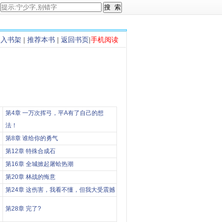
加入书架
|
推荐本书
|
返回书页
|
手机阅读
第4章 一万次挥弓，平A有了自己的想
法！
第8章 谁给你的勇气
第12章 特殊合成石
第16章 全城掀起屠蛤热潮
第20章 林战的悔意
第24章 这伤害，我看不懂，但我大受震撼
第28章 完了?