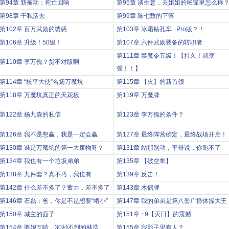
第94章 新被动：死亡回响
第95章 谈生意，去姐姐的帐篷里怎么样
第98章 干私活去
第99章 陈七数的下落
第102章 百万武勋的诱惑
第103章 冰霜钻孔车...Pro版？！
第106章 升级！50级！
第107章 六件武勋装备的转职者
第111章 禁魔令五级！【持久！就变
第110章 李万傀？货不对版啊
强！！】
第114章 “核平大使”名扬万魔坑
第115章 【火】的新首领
第118章 万魔坑真正的天花板
第119章 万魔牌
第122章 杨九森的私信
第123章 李万傀的条件？
第126章 我不是想赢，我是一定会赢
第127章 最终阵营确定，最终战场开启！
第130章 谁是万魔坑的第一大废物呀？
第131章 站那别动，平哥说，你跑不了
第134章 我也有一个垃圾弟弟
第135章 【破空隼】
第138章 九件套？真不巧，我也有
第139章 反击！
第142章 什么差不多了？蓄力，差不多了
第143章 木偶牌
第146章 石磊：爸，你是不是想要“啃小”
第147章 我的弟弟是第八套广播体操大王
第150章 城主的面子
第151章 +9【灭日】的震撼
第154章 婆媳互喷，30秒不到的林浩
第155章 我影子里有人？