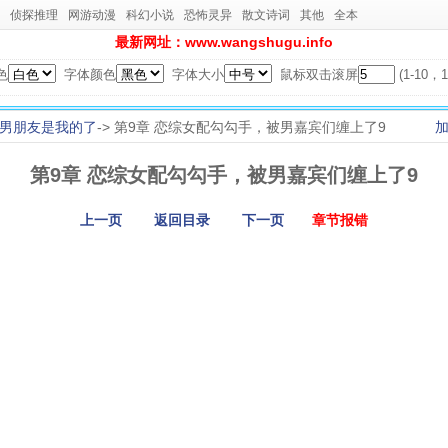
侦探推理
网游动漫
科幻小说
恐怖灵异
散文诗词
其他
全本
最新网址：www.wangshugu.info
色
字体颜色
字体大小
鼠标双击滚屏
(1-10
男朋友是我的了
-> 第9章 恋综女配勾勾手，被男嘉宾们缠上了9
第9章 恋综女配勾勾手，被男嘉宾们缠上了9
上一页
返回目录
下一页
章节报错