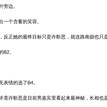
叶旁边。
出一个含蓄的笑容。
反正她的最终目标只是许靳思，就连路南勋也只
B2。
表情的选了B4。
竟许靳思是目前男嘉宾里看起来最神秘，长相也