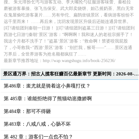
搜。 朱元璋扮乞丐与游客互动、李大嘴抡勺征服游客味蕾、秦桧拉
磨被游客暴揍、张飞当保安、武大郎卖烧饼、妲己摇奶茶、黑白无常
在鬼屋偷吃游客薯片……另有华佗、扁鹊坐镇景区，看病游客纷纷不
远千里而来！ ……再后来，沈玥发现景区升级后还能连通异世界。
[叮!请组团到秦朝一日游！ ][叮!请组团到盗墓三日游！][叮!请组团到
西游七日游!]秦朝‘景区’游客：“啊啊啊！我和迷人的老祖宗握手了！
我这个月都不洗手了！”盗墓‘景区’游客：“救命啊！禁婆咬我屁股
了，小哥救我~”西游‘景区’游客：“别拦我，猴哥——”……景区连通
万界后，全世界游客为抢名额都疯狂了……
最新章节推荐地址：
http://wap.wangshugu.info/book-256236/
景区通万界：招古人揽客狂赚百亿最新章节 更新时间：2026-08-05T19:45:00
第486章：蚩尤就是骑着这小鼻嘎打仗？
第 485章：谁能拒绝得了熊猫幼崽撒娇啊
第484章：那可不得砸
第483章：八戒八戒，心肠不坏
第 482 章：游客们一点也不怕？