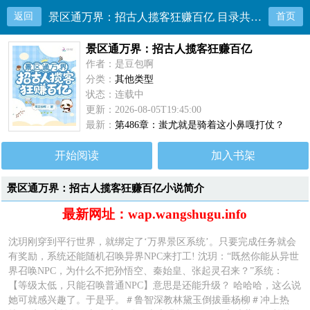
返回
景区通万界：招古人揽客狂赚百亿 目录共486章
首页
景区通万界：招古人揽客狂赚百亿
作者：是豆包啊
分类：
其他类型
状态：连载中
更新：2026-08-05T19:45:00
最新：
第486章：蚩尤就是骑着这小鼻嘎打仗？
开始阅读
加入书架
景区通万界：招古人揽客狂赚百亿小说简介
最新网址：wap.wangshugu.info
沈玥刚穿到平行世界，就绑定了‘万界景区系统’。只要完成任务就会
有奖励，系统还能随机召唤异界NPC来打工! 沈玥：“既然你能从异世
界召唤NPC，为什么不把孙悟空、秦始皇、张起灵召来？”系统：
【等级太低，只能召唤普通NPC】意思是还能升级？ 哈哈哈，这么说
她可就感兴趣了。于是乎。＃鲁智深教林黛玉倒拔垂杨柳＃冲上热