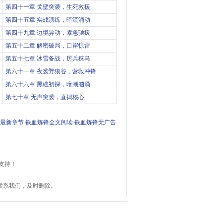
第四十一章 戈壁突袭，生死救援
第四十五章 实战演练，暗流涌动
第四十九章 边境异动，紧急驰援
第五十二章 解密破局，口岸惊雷
第五十七章 冰雪备战，厉兵秣马
第六十一章 夜袭野狼谷，营救冲锋
第六十六章 黑礁初探，暗潮汹涌
第七十章 无声突袭，直捣核心
最新章节
铁血炼锋全文阅读
铁血炼锋无广告
支持！
。
联系我们，及时删除。