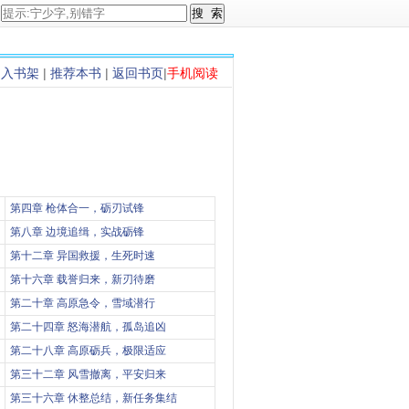
加入书架
|
推荐本书
|
返回书页
|
手机阅读
第四章 枪体合一，砺刃试锋
第八章 边境追缉，实战砺锋
第十二章 异国救援，生死时速
第十六章 载誉归来，新刃待磨
第二十章 高原急令，雪域潜行
第二十四章 怒海潜航，孤岛追凶
第二十八章 高原砺兵，极限适应
第三十二章 风雪撤离，平安归来
第三十六章 休整总结，新任务集结