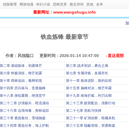
侦探推理
网游动漫
科幻小说
恐怖灵异
散文诗词
其他
全本
最新网址：www.wangshugu.info
铁血炼锋 最新章节
作者：风蚀隘口 更新时间：2026-01-14 10:47:00
↓直达底部
第二章 基础炼体，初露锋芒
第三章 战术初训，磨合之痛
第六章 终极演练，锋芒初露
第七章 专属淬炼，各展所长
第十章 雨林追凶，毒网初现
第十一章 炼体进阶，新的征程
第十四章 厉兵秣马，竞逐巅峰
第十五章 巅峰对决，锋芒毕露
第十八章 身陷重围，绝境坚守
第十九章 南海拦截，利刃出鞘
第二十二章 沙漠砺兵，暗流涌动
第二十三章 默契配合，清剿行动
第二十六章 边境缉毒，密林追踪
第二十七章 危机与抉择
第三十章 紧急集结，雪域驰援
第三十一章 矿洞侦察，暗藏杀机
第三十四章 紧急任务，海上护航
第三十五章 隐蔽登陆，突袭救援