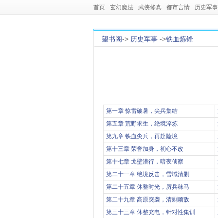
首页
玄幻魔法
武侠修真
都市言情
历史军事
望书阁
->
历史军事
->
铁血炼锋
第一章 惊雷破暑，尖兵集结
第五章 荒野求生，绝境淬炼
第九章 铁血尖兵，再赴险境
第十三章 荣誉加身，初心不改
第十七章 戈壁潜行，暗夜侦察
第二十一章 绝境反击，雪域清剿
第二十五章 休整时光，厉兵秣马
第二十九章 高原突袭，清剿顽敌
第三十三章 休整充电，针对性集训