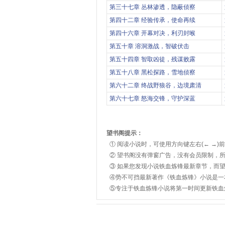
第三十七章 丛林渗透，隐蔽侦察
第四十二章 经验传承，使命再续
第四十六章 开幕对决，利刃封喉
第五十章 溶洞激战，智破伏击
第五十四章 智取凶徒，残谋败露
第五十八章 黑松探路，雪地侦察
第六十二章 终战野狼谷，边境肃清
第六十七章 怒海交锋，守护深蓝
望书阁提示：
① 阅读小说时，可使用方向键左右(← →)
② 望书阁没有弹窗广告，没有会员限制，所
③ 如果您发现小说铁血炼锋最新章节，而
④势不可挡最新著作《铁血炼锋》小说是一
⑤专注于铁血炼锋小说将第一时间更新铁血