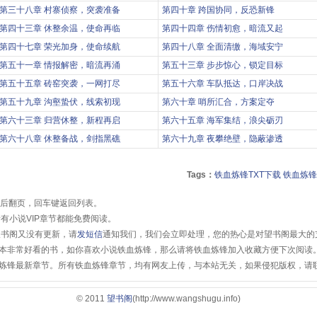
第三十八章 村寨侦察，突袭准备
第四十章 跨国协同，反恐新锋
第四十三章 休整余温，使命再临
第四十四章 伤情初愈，暗流又起
第四十七章 荣光加身，使命续航
第四十八章 全面清缴，海域安宁
第五十一章 情报解密，暗流再涌
第五十三章 步步惊心，锁定目标
第五十五章 砖窑突袭，一网打尽
第五十六章 车队抵达，口岸决战
第五十九章 沟壑蛰伏，线索初现
第六十章 哨所汇合，方案定夺
第六十三章 归营休整，新程再启
第六十五章 海军集结，浪尖砺刃
第六十八章 休整备战，剑指黑礁
第六十九章 夜攀绝壁，隐蔽渗透
Tags：
铁血炼锋TXT下载
铁血炼锋
前后翻页，回车键返回列表。
有小说VIP章节都能免费阅读。
望书阁又没有更新，请
发短信
通知我们，我们会立即处理，您的热心是对望书阁最大的
本非常好看的书，如你喜欢小说铁血炼锋，那么请将铁血炼锋加入收藏方便下次阅读
炼锋最新章节。所有铁血炼锋章节，均有网友上传，与本站无关，如果侵犯版权，请
© 2011
望书阁
(http://www.wangshugu.info)