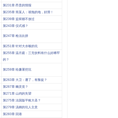
第231章 昂贵的情报
第235章 简某人：谁拖的地，好滑！
第239章 监狱都不放过
第243章 仪式感？
第247章 枪法比拼
第251章 针对大水喉的坑
第255章 温月庭：三无饮料有什么好稀罕
的？
第259章 给廉署挖坑
第263章 大卫：遭了，有叛徒？
第267章 幽灵党？
第271章 山鸡的失望
第275章 法国版平账大圣？
第279章 汤姆的坑人主意
第283章 回港