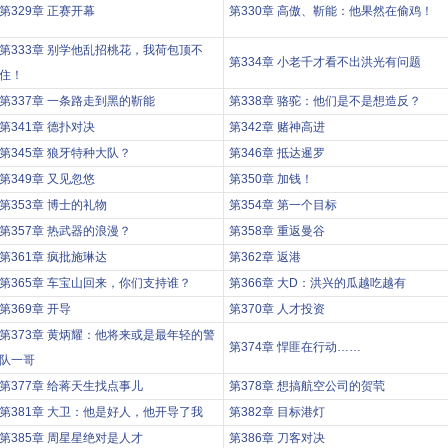
第329章 正赛开幕
第330章 高傲、靳能：他果然在偷鸡！
第333章 别学他乱招桃花，我荷包顶不
第334章 小老千才看不出洪光有问题
住！
第337章 一条路走到黑的靳能
第338章 骆驼：他们是不是想造反？
第341章 德扑对决
第342章 赌神高进
第345章 狼牙特种大队？
第346章 抵达暹罗
第349章 又见忽悠
第350章 加钱！
第353章 博士的礼物
第354章 第一个目标
第357章 热武器的浪漫？
第358章 重返曼谷
第361章 疯批施琳达
第362章 返港
第365章 车宝山回来，你们支持谁？
第366章 大D：洪兴的瓜越吃越有
第369章 开导
第370章 人才投资
第373章 黄炳耀：他将来或是最年轻的警
第374章 悍匪在行动……
队一哥
第377章 给蒋天生找点事儿
第378章 想搞航空公司的贺茕
第381章 大卫：他是好人，他开导了我
第382章 目标港灯
第385章 周星星绝对是人才
第386章 刀客对决