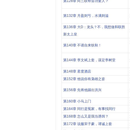
第128章 向三联帮雷功要人？
第132章 月盈则亏，水满则溢
第136章 大D：龙头？不，我想做和联胜
新太上皇
第140章 不请自来狄秋！
第144章 李文斌上套，谋定李树堂
第148章 君度酒店
第152章 他说你有枭雄之姿
第156章 先将他踢出洪兴
第160章 小马上门
第164章 同行是冤家，有事找同行
第168章 怎么又是我当诱饵？
第172章 说服宋子豪，谭诚上套