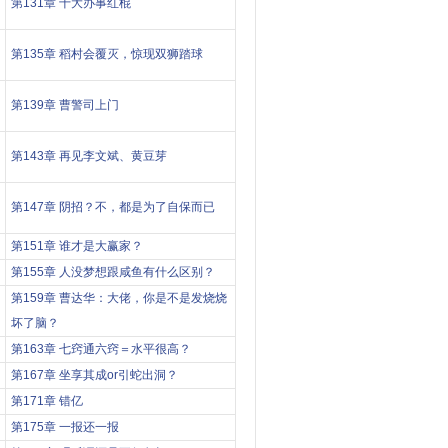
第131章 十大办事红棍
第135章 稻村会覆灭，惊现双狮踏球
第139章 曹警司上门
第143章 再见李文斌、黄豆芽
第147章 阴招？不，都是为了自保而已
第151章 谁才是大赢家？
第155章 人没梦想跟咸鱼有什么区别？
第159章 曹达华：大佬，你是不是发烧烧
坏了脑？
第163章 七窍通六窍＝水平很高？
第167章 坐享其成or引蛇出洞？
第171章 错亿
第175章 一报还一报