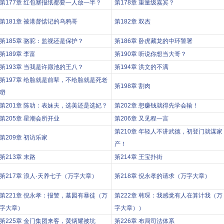
第177章 红包塞报纸都要一人放一半？
第178章 重量级嘉宾？
第181章 被港督惦记的乌鸦哥
第182章 双杰
第185章 骆驼：监视还是保护？
第186章 卧虎藏龙的中环警署
第189章 李富
第190章 听说你想当大哥？
第193章 当我是许愿池的王八？
第194章 洪文的不满
第197章 给脸就是前辈，不给脸就是死老
第198章 割肉
嘢
第201章 陈叻：表妹夫，选美还是选妃？
第202章 想赚钱就得先学会输！
第205章 星潮会所开业
第206章 又见程一言
第210章 年轻人不讲武德，初登门就谋家
第209章 初访乐家
产！
第213章 末路
第214章 王宝扑街
第217章 浪人·天养七子（万字大章）
第218章 倪永孝的请求（万字大章）
第221章 倪永孝：报警，墓园有暴徒（万
第222章 韩琛：我感觉有人在算计我（万
字大章）
字大章））
第225章 金门集团来客，黄炳耀被坑
第226章 布局司法体系