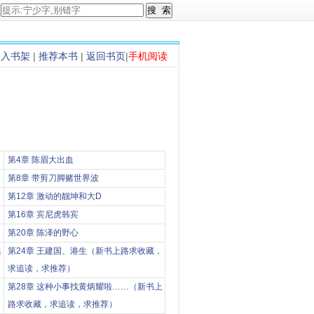
加入书架
|
推荐本书
|
返回书页
|
手机阅读
第4章 陈眉大出血
第8章 带剪刀脚赌世界波
第12章 激动的靓坤和大D
第16章 宾尼虎韩宾
第20章 陈泽的野心
追
第24章 王建国、港生（新书上路求收藏，
求追读，求推荐）
第28章 这种小事找黄炳耀啦……（新书上
路求收藏，求追读，求推荐）