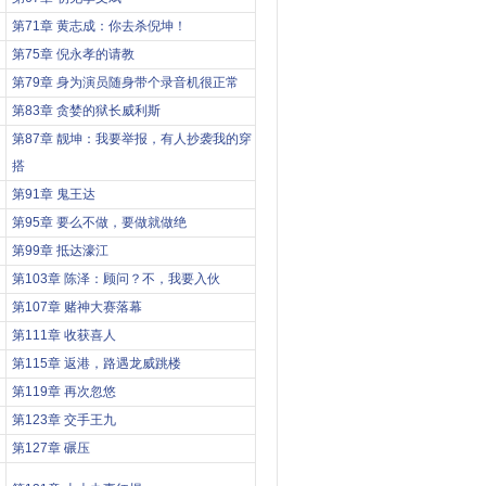
？
第71章 黄志成：你去杀倪坤！
第75章 倪永孝的请教
第79章 身为演员随身带个录音机很正常
第83章 贪婪的狱长威利斯
第87章 靓坤：我要举报，有人抄袭我的穿
搭
第91章 鬼王达
第95章 要么不做，要做就做绝
第99章 抵达濠江
第103章 陈泽：顾问？不，我要入伙
第107章 赌神大赛落幕
第111章 收获喜人
第115章 返港，路遇龙威跳楼
第119章 再次忽悠
第123章 交手王九
第127章 碾压