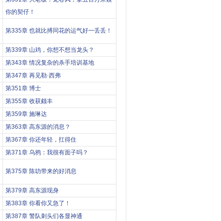
你的契仔！
第335章 也就比搏同花的运气好一丢丢！
第339章 山鸡，你想不想当龙头？
第343章 情况复杂的杀手培训基地
第347章 再见勒·西弗
第351章 博士
第355章 收获颇丰
第359章 施琳达
第363章 高东源的消息？
第367章 你还年轻，扛得住
第371章 乌鸦：我很有面子吗？
第375章 陈叻带来的好消息
第379章 高东源现身
第383章 你看你又急了！
第387章 警队刺头们各显神通