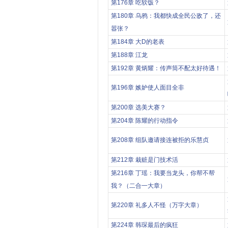
第176章 吃软饭？
第180章 乌鸦：我都快成全民公敌了，还
嚣张？
第184章 大D的老表
第188章 江龙
第192章 黄炳耀：传声筒不配太好待遇！
第196章 嫉妒使人面目全非
第200章 选美大赛？
第204章 陈耀的行动指令
第208章 组队邀请接连被拒的乐慧贞
第212章 栽赃是门技术活
第216章 丁瑶：我要当龙头，你帮不帮
我？（二合一大章）
第220章 礼多人不怪（万字大章）
第224章 韩琛最后的疯狂