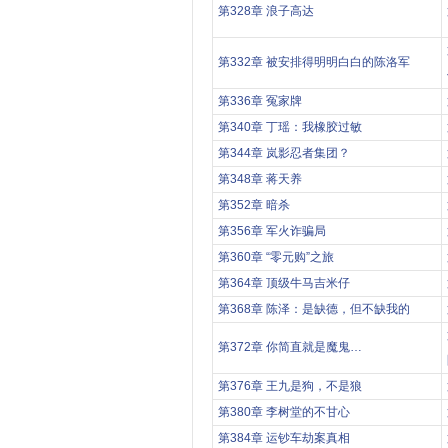
第328章 浪子高达
第332章 被安排得明明白白的陈洛军
第336章 冤家牌
第340章 丁瑶：我橡胶过敏
第344章 岚影忍者集团？
第348章 蒋天养
第352章 暗杀
第356章 军火诈骗局
第360章 “零元购”之旅
第364章 顶级牛马吉米仔
第368章 陈泽：是缺德，但不缺我的
第372章 你简直就是魔鬼…
第376章 王九是狗，不是狼
第380章 李树堂的不甘心
第384章 运钞车劫案真相