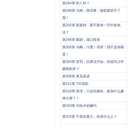
第284章 听八卦？
第288章 乌鸦：我话事，骆驼都管不了
我！
第292章 陈家驹：要不要来一手钓鱼执
法？
第296章 截胡，港口投资
第300章 乌蝇：污蔑！诽谤！我不是倒霉
蛋！
第304章 贺茕：比赛没开始，你就写少年
赌神剧本？
第308章 再见高进
第312章 701部队
第316章 陈泽：只会玩梭哈，参加什么赌
神大赛？！
第320章 与徐夕的赌约
第324章 不喜欢暴力，你杀什么人？