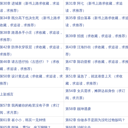
第30章 进城寨（新书上路求收藏，求追
第31章 阿七 （新书上路求收藏，求追
读，求推荐）
读，求推荐）
第34章 既分高下也决生死 （新书上路求
第35章 擂台落幕（新书上路求收藏，求
收藏，求追读，求推荐）
读，求推荐）
第38章 路遇杀手小庄（求收藏，求追读，
第39章 招揽（求收藏，求追读，求推荐
求推荐）
第42章 防弹衣穿双层（求收藏，求追读，
第43章 汪海扑街（求收藏，求追读，求
求推荐）
荐）
第46章 请古惑仔拍《古惑仔》？（求收
第47章 陈叻督察（求收藏，求追读，求
藏，求追读，求推荐）
荐）
第50章 设计黄志成（求收藏，求追读，求
第51章 逼急了，就送港督上天 （求收
推荐）
藏，求追读，求推荐）
第54章 女兵需求，摊牌达叔身份（求订
上架感言
阅，求月票）
第57章 我再赌你的枪里没有子弹（求订
第58章 靓坤遇袭
阅，求月票）
第61章 崔小小，韩宾一见钟情
第62章 你做杀手是因为没吃过饱饭吗？
第65章 靓坤 ：曹Sir，坐下聊聊？
第66章 沙蜢出击