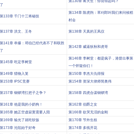
第130章 蒋天生：你背得起吗？
了
第134章 陈虎驹：草刈郎叫我们来问候稻
第133章 千门十三将秘技
村会
第137章 洪文、王冬
第138章 天真的王凤仪
第141章 串爆：邓伯已经代表不了和联胜
第142章 威逼狄秋和虎哥
了
第146章 李树堂：都是疯子，港督出事第
第145章 吃定李树堂
一个怀疑你们！
第149章 猎物入笼
第150章 李杰大仇得报
第153章 IPSC竞赛
第154章 资深大律师简奥伟
第157章 铜锣湾扛把子之争？
第158章 四虎合谋铜锣湾
第161章 他是我的小奶狗！
第162章 伯爵之女
第165章 她正空虚寂寞需要人陪
第166章 欲哭无泪的金刚
第169章 输光了就吃软饭
第170章 节外生枝
第173章 沦陷始于好奇
第174章 多线开花