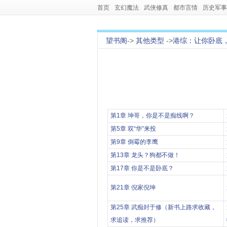
首页
玄幻魔法
武侠修真
都市言情
历史军事
望书阁
->
其他类型
->
港综：让你卧底
第1章 坤哥，你是不是痴线啊？
第5章 双“华”来投
第9章 倒霉的李鹰
第13章 龙头？狗都不做！
第17章 你是不是卧底？
第21章 倪家倪坤
第25章 武痴封于修（新书上路求收藏，
求追读，求推荐）