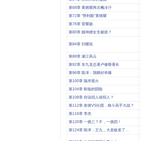
第68章 黄炳耀再次飚冷汗
第72章 “势利眼”黄炳耀
第76章 雷耀扬
第80章 靓坤嫖女支被抓？
第84章 刘耀祖
第88章 濠江风云
第92章 东九龙总署卢修斯署长
第96章 陈泽：我睇好串爆
第100章 隔岸观火
第104章 靳能的阴险
第108章 你说招人就招人？
第112章 差佬VS社团，格斗高手大战？
第116章 李杰
第120章 一挑三？不，一挑四！
第124章 陈泽：王九，大老板老了…