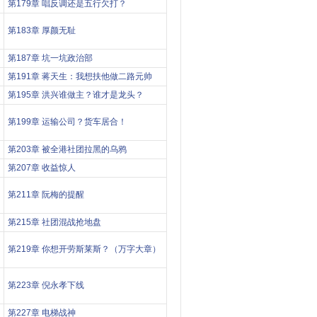
第179章 唱反调还是五行欠打？
第183章 厚颜无耻
第187章 坑一坑政治部
第191章 蒋天生：我想扶他做二路元帅
第195章 洪兴谁做主？谁才是龙头？
第199章 运输公司？货车居合！
第203章 被全港社团拉黑的乌鸦
第207章 收益惊人
第211章 阮梅的提醒
第215章 社团混战抢地盘
第219章 你想开劳斯莱斯？（万字大章）
第223章 倪永孝下线
第227章 电梯战神