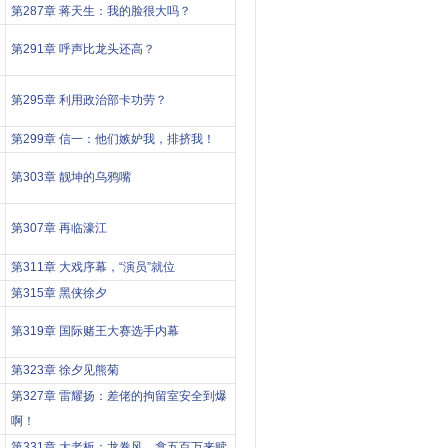
第287章 蒋天生：我的脸很大吗？
第291章 呼声比龙头还高？
第295章 利用政治部卡功劳？
第299章 信一：他们嫉妒我，排挤我！
第303章 靓坤的乌鸦嘴
第307章 再临濠江
第311章 大戏序幕，“演员”就位
第315章 黑侠徐夕
第319章 国际赌王大赛选手内幕
第323章 徐夕见熊菊
第327章 雷耀扬：差佬的拘留室安全到爆
啊！
第331章 大老板：龙卷风，拿五百万来赎