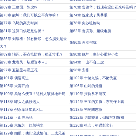
第69章 王建国、陈虎驹
第70章 曹达华：我现在退出还来得及吗
第73章 靓坤：我们可以公平竞争嘛！
第74章 倪家成了风暴眼
第77章 乌蝇的高光时刻
第78章 尖沙咀枪响
第81章 这算口供还是告状？
第82章 鲁滨孙、超级电脑
第85章 刘耀祖：我冇赌尽，怎么损失是最
第86章 再次挖坑
大？
第89章 怕死，买点枪防身，很正常吧？
第90章 靓坤：生仔心眼好小㗎
第93章 龙卷风：炫耀资本＋1
第94章 一山不容二虎
第97章 五福星与霸王花
第98章 安排
第101章 偶遇高进
第102章 十赌九骗，不赌为赢
第105章 大赛开始
第106章 山鸡的觉悟
第109章 卖这么便宜？这种人该就地击毙
第110章 报仇从不隔夜
第113章 噱头之战候选人
第114章 王宝的妥协，东莞仔上套
第117章 倪永孝终知真相…
第118章 初见陆志廉
第121章 下山虎乌鸦
第122章 切磋较量，倒霉的刘耀祖
第125章 朱婉芳，红颜祸水
第126章 枪会，初遇彭奕行
第129章 细眼：他们没成情侣……成兄弟