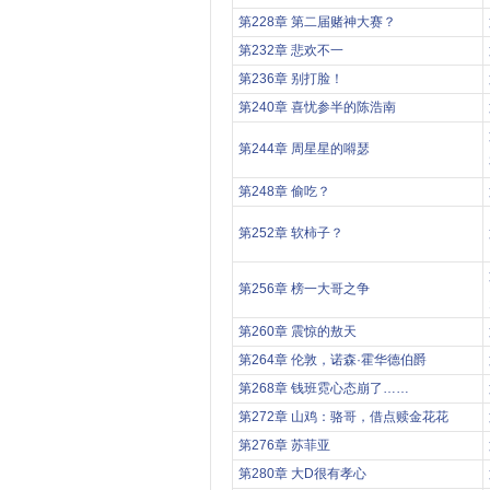
第228章 第二届赌神大赛？
第232章 悲欢不一
第236章 别打脸！
第240章 喜忧参半的陈浩南
第244章 周星星的嘚瑟
第248章 偷吃？
第252章 软柿子？
第256章 榜一大哥之争
第260章 震惊的敖天
第264章 伦敦，诺森·霍华德伯爵
第268章 钱班霓心态崩了……
第272章 山鸡：骆哥，借点赎金花花
第276章 苏菲亚
第280章 大D很有孝心