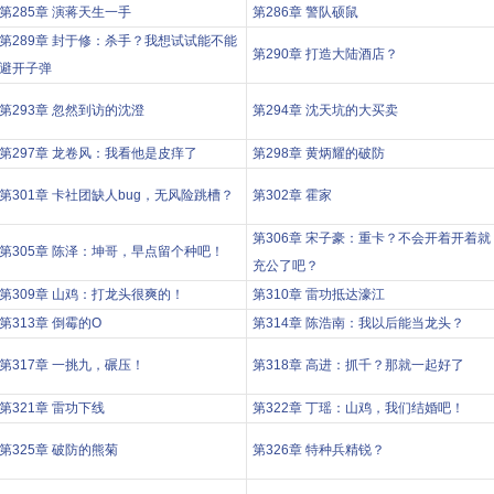
第285章 演蒋天生一手
第286章 警队硕鼠
第289章 封于修：杀手？我想试试能不能
第290章 打造大陆酒店？
避开子弹
第293章 忽然到访的沈澄
第294章 沈天坑的大买卖
第297章 龙卷风：我看他是皮痒了
第298章 黄炳耀的破防
第301章 卡社团缺人bug，无风险跳槽？
第302章 霍家
第306章 宋子豪：重卡？不会开着开着就
第305章 陈泽：坤哥，早点留个种吧！
充公了吧？
第309章 山鸡：打龙头很爽的！
第310章 雷功抵达濠江
第313章 倒霉的O
第314章 陈浩南：我以后能当龙头？
第317章 一挑九，碾压！
第318章 高进：抓千？那就一起好了
第321章 雷功下线
第322章 丁瑶：山鸡，我们结婚吧！
第325章 破防的熊菊
第326章 特种兵精锐？