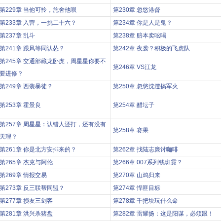
第229章 当他可怜，施舍他呗
第230章 忽悠港督
第233章 入营，一挑二十六？
第234章 你是人是鬼？
第237章 乱斗
第238章 赔本卖吆喝
第241章 跟风等同认怂？
第242章 夜袭？积极的飞虎队
第245章 交通部藏龙卧虎，周星星你要不
第246章 VS江龙
要进修？
第249章 西装暴徒？
第250章 忽悠沈澄搞军火
第253章 霍景良
第254章 醋坛子
第257章 周星星：认错人还打，还有没有
第258章 赛果
天理？
第261章 你是北方安排来的？
第262章 找陆志廉讨咖啡
第265章 杰克与阿伦
第266章 007系列钱班霓？
第269章 情报交易
第270章 山鸡归来
第273章 反三联帮同盟？
第274章 悍匪目标
第277章 损友三剑客
第278章 千把块玩什么命
第281章 洪兴杀猪盘
第282章 雷耀扬：这是阳谋，必须跟！