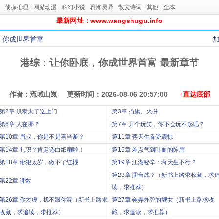
侦探推理
网游动漫
科幻小说
恐怖灵异
散文诗词
其他
全本
最新网址：www.wangshugu.info
，你成世界首富
港综：让你卧底，你成世界首富 最新章节
作者：流域山岚 更新时间：2026-08-06 20:57:00
↓直达底部
第2章 洪泰太子送上门
第3章 插旗、火拼
第6章 人在哪？
第7章 开个玩笑，你不会玩不起吧？
第10章 眉叔，你是不是喜当爹？
第11章 蒋天生备受震惊
第14章 扎职？肯定选白纸扇啦！
第15章 差点气到吐血的陈眉
第18章 命犯太岁，做不了红棍
第19章 江湖秘辛：蒋天生不行？
第23章 擂台战？（新书上路求收藏，求
第22章 讲数
读，求推荐）
第26章 你太虚，我不跟你混（新书上路求
第27章 会弄炸弹的靓女（新书上路求收
收藏，求追读，求推荐）
藏，求追读，求推荐）