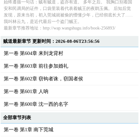
始终遵循一句话：贼有贼道，盗亦有道。 多年之后。 我胸口别着国
安和民调局的证件，口袋里装着代表着贼王的夜鹞玉佩。 后知后觉
发现，原来当初，初入莞城就被偷的懵懂少年，已经彻底长大了......
我叫林云九，是近代最后一个盗门贼王。
最新章节推荐地址：
http://wap.wangshugu.info/book-256893/
贼道最新章节 更新时间：2026-08-06T23:56:56
第一卷 第604章 来到龙背村
第一卷 第603章 前往参加婚礼
第一卷 第602章 窃钩者诛，窃国者侯
第一卷 第601章 人呐
第一卷 第600章 沈一西的名字
全部章节列表
第一卷 第1章 南下莞城