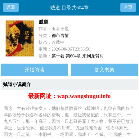
返回
贼道 目录共604章
首页
贼道
作者：玉者王也
分类：
都市言情
状态：连载中
更新：2026-08-06T23:56:56
最新：
第一卷 第604章 来到龙背村
开始阅读
加入书架
贼道小说简介
最新网址：wap.wangshugu.info
我这一生有过很多女人，她们都曾散青丝与我缠绵，也曾在我的各个
年龄段给予我各种各样的帮助，但，最让我铭记的，只有三个。 一
九八五年，那一年高三，因为一只老鼠得罪了大人物，我不得已放弃
学业，远走他乡。 但是我并不后悔。 龙游浅滩为困，锁石林则死。
因为一只老鼠、一本旧书、一场困局，我成了一个贼。 但我的一生