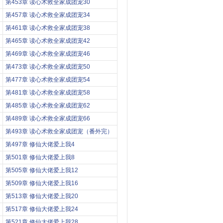
第453章 读心术救全家成团宠30
第457章 读心术救全家成团宠34
第461章 读心术救全家成团宠38
第465章 读心术救全家成团宠42
第469章 读心术救全家成团宠46
第473章 读心术救全家成团宠50
第477章 读心术救全家成团宠54
第481章 读心术救全家成团宠58
第485章 读心术救全家成团宠62
第489章 读心术救全家成团宠66
第493章 读心术救全家成团宠（番外完）
第497章 修仙大佬爱上我4
第501章 修仙大佬爱上我8
第505章 修仙大佬爱上我12
第509章 修仙大佬爱上我16
第513章 修仙大佬爱上我20
第517章 修仙大佬爱上我24
第521章 修仙大佬爱上我28