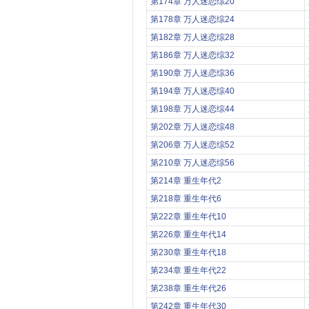
第174章 万人迷恋综20
第178章 万人迷恋综24
第182章 万人迷恋综28
第186章 万人迷恋综32
第190章 万人迷恋综36
第194章 万人迷恋综40
第198章 万人迷恋综44
第202章 万人迷恋综48
第206章 万人迷恋综52
第210章 万人迷恋综56
第214章 重生年代2
第218章 重生年代6
第222章 重生年代10
第226章 重生年代14
第230章 重生年代18
第234章 重生年代22
第238章 重生年代26
第242章 重生年代30