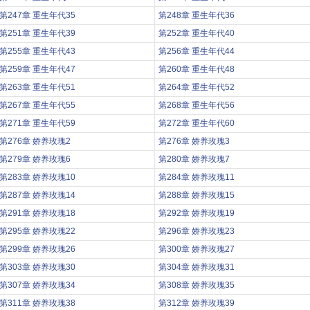
第247章 重生年代35
第248章 重生年代36
第251章 重生年代39
第252章 重生年代40
第255章 重生年代43
第256章 重生年代44
第259章 重生年代47
第260章 重生年代48
第263章 重生年代51
第264章 重生年代52
第267章 重生年代55
第268章 重生年代56
第271章 重生年代59
第272章 重生年代60
第276章 娇养玫瑰2
第276章 娇养玫瑰3
第279章 娇养玫瑰6
第280章 娇养玫瑰7
第283章 娇养玫瑰10
第284章 娇养玫瑰11
第287章 娇养玫瑰14
第288章 娇养玫瑰15
第291章 娇养玫瑰18
第292章 娇养玫瑰19
第295章 娇养玫瑰22
第296章 娇养玫瑰23
第299章 娇养玫瑰26
第300章 娇养玫瑰27
第303章 娇养玫瑰30
第304章 娇养玫瑰31
第307章 娇养玫瑰34
第308章 娇养玫瑰35
第311章 娇养玫瑰38
第312章 娇养玫瑰39