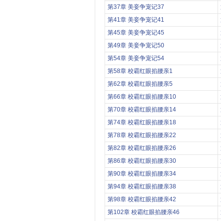
第37章 美妾争宠记37
第41章 美妾争宠记41
第45章 美妾争宠记45
第49章 美妾争宠记50
第54章 美妾争宠记54
第58章 校霸红眼掐腰亲1
第62章 校霸红眼掐腰亲5
第66章 校霸红眼掐腰亲10
第70章 校霸红眼掐腰亲14
第74章 校霸红眼掐腰亲18
第78章 校霸红眼掐腰亲22
第82章 校霸红眼掐腰亲26
第86章 校霸红眼掐腰亲30
第90章 校霸红眼掐腰亲34
第94章 校霸红眼掐腰亲38
第98章 校霸红眼掐腰亲42
第102章 校霸红眼掐腰亲46