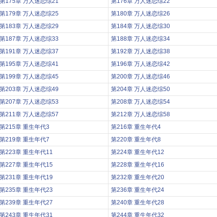
第175章 万人迷恋综21
第176章 万人迷恋综22
第179章 万人迷恋综25
第180章 万人迷恋综26
第183章 万人迷恋综29
第184章 万人迷恋综30
第187章 万人迷恋综33
第188章 万人迷恋综34
第191章 万人迷恋综37
第192章 万人迷恋综38
第195章 万人迷恋综41
第196章 万人迷恋综42
第199章 万人迷恋综45
第200章 万人迷恋综46
第203章 万人迷恋综49
第204章 万人迷恋综50
第207章 万人迷恋综53
第208章 万人迷恋综54
第211章 万人迷恋综57
第212章 万人迷恋综58
第215章 重生年代3
第216章 重生年代4
第219章 重生年代7
第220章 重生年代8
第223章 重生年代11
第224章 重生年代12
第227章 重生年代15
第228章 重生年代16
第231章 重生年代19
第232章 重生年代20
第235章 重生年代23
第236章 重生年代24
第239章 重生年代27
第240章 重生年代28
第243章 重生年代31
第244章 重生年代32