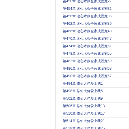
第450章 读心术救全家成团宠27
第454章 读心术救全家成团宠31
第458章 读心术救全家成团宠35
第462章 读心术救全家成团宠39
第466章 读心术救全家成团宠43
第470章 读心术救全家成团宠47
第474章 读心术救全家成团宠51
第478章 读心术救全家成团宠55
第482章 读心术救全家成团宠59
第486章 读心术救全家成团宠63
第490章 读心术救全家成团宠67
第494章 修仙大佬爱上我1
第498章 修仙大佬爱上我5
第502章 修仙大佬爱上我9
第506章 修仙大佬爱上我13
第510章 修仙大佬爱上我17
第514章 修仙大佬爱上我21
第518章 修仙大佬爱上我25