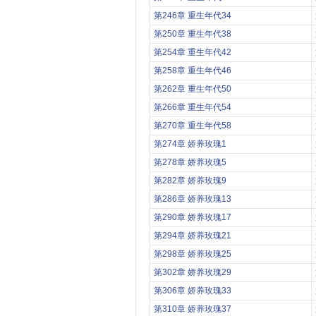
第246章 重生年代34
第250章 重生年代38
第254章 重生年代42
第258章 重生年代46
第262章 重生年代50
第266章 重生年代54
第270章 重生年代58
第274章 娇养玫瑰1
第278章 娇养玫瑰5
第282章 娇养玫瑰9
第286章 娇养玫瑰13
第290章 娇养玫瑰17
第294章 娇养玫瑰21
第298章 娇养玫瑰25
第302章 娇养玫瑰29
第306章 娇养玫瑰33
第310章 娇养玫瑰37