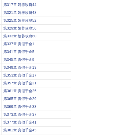
第317章 娇养玫瑰44
第321章 娇养玫瑰48
第325章 娇养玫瑰52
第329章 娇养玫瑰56
第333章 娇养玫瑰60
第337章 真假千金1
第341章 真假千金5
第345章 真假千金9
第349章 真假千金13
第353章 真假千金17
第357章 真假千金21
第361章 真假千金25
第365章 真假千金29
第369章 真假千金33
第373章 真假千金37
第377章 真假千金41
第381章 真假千金45