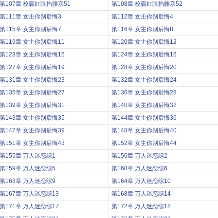
第107章 校霸红眼掐腰亲51
第108章 校霸红眼掐腰亲52
第111章 女主你别后悔3
第112章 女主你别后悔4
第115章 女主你别后悔7
第116章 女主你别后悔8
第119章 女主你别后悔11
第120章 女主你别后悔12
第123章 女主你别后悔15
第124章 女主你别后悔16
第127章 女主你别后悔19
第128章 女主你别后悔20
第131章 女主你别后悔23
第132章 女主你别后悔24
第135章 女主你别后悔27
第136章 女主你别后悔28
第139章 女主你别后悔31
第140章 女主你别后悔32
第143章 女主你别后悔35
第144章 女主你别后悔36
第147章 女主你别后悔39
第148章 女主你别后悔40
第151章 女主你别后悔43
第152章 女主你别后悔44
第155章 万人迷恋综1
第156章 万人迷恋综2
第159章 万人迷恋综5
第160章 万人迷恋综6
第163章 万人迷恋综9
第164章 万人迷恋综10
第167章 万人迷恋综13
第168章 万人迷恋综14
第171章 万人迷恋综17
第172章 万人迷恋综18