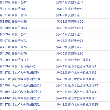
第383章 真假千金47
第384章 真假千金48
第387章 真假千金51
第388章 真假千金52
第391章 真假千金55
第392章 真假千金56
第395章 真假千金59
第398章 真假千金60
第399章 真假千金63
第400章 真假千金64
第403章 真假千金67
第404章 真假千金68
第407章 真假千金71
第408章 真假千金72
第411章 真假千金75
第412章 真假千金76
第415章 真假千金79
第416章 真假千金80
第419章 真假千金（完）
第420章 真假千金（番外）
第423章 真假千金（番外4）
第424章 读心术救全家成团宠1
第427章 读心术救全家成团宠4
第428章 读心术救全家成团宠5
第431章 读心术救全家成团宠8
第432章 读心术救全家成团宠9
第435章 读心术救全家成团宠12
第436章 读心术救全家成团宠13
第439章 读心术救全家成团宠16
第440章 读心术救全家成团宠17
第443章 读心术救全家成团宠20
第444章 读心术救全家成团宠21
第447章 读心术救全家成团宠24
第448章 读心术救全家成团宠25