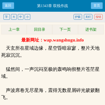
返回
第1343章 双线作战
首页
字:
大
中
小
护眼
关灯
报错
上一章
回目录
下一页
进书架
最新网址：wap.wangshugu.info
天玄所在星域边缘，星空昏暗寂寥，整片天地
死寂沉沉。
猛然间，一声沉闷至极的轰鸣响彻整片苍茫星
域。
声波席卷无尽星海，震得无数星屑碎光簌簌翻
飞。