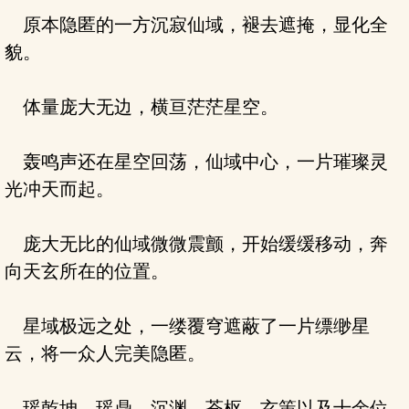
原本隐匿的一方沉寂仙域，褪去遮掩，显化全
貌。
体量庞大无边，横亘茫茫星空。
轰鸣声还在星空回荡，仙域中心，一片璀璨灵
光冲天而起。
庞大无比的仙域微微震颤，开始缓缓移动，奔
向天玄所在的位置。
星域极远之处，一缕覆穹遮蔽了一片缥缈星
云，将一众人完美隐匿。
瑶乾坤、瑶鼎、沉渊、苍枢、玄策以及十余位