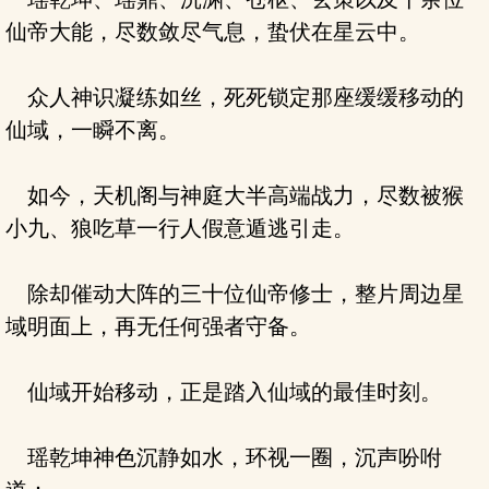
仙帝大能，尽数敛尽气息，蛰伏在星云中。
众人神识凝练如丝，死死锁定那座缓缓移动的
仙域，一瞬不离。
如今，天机阁与神庭大半高端战力，尽数被猴
小九、狼吃草一行人假意遁逃引走。
除却催动大阵的三十位仙帝修士，整片周边星
域明面上，再无任何强者守备。
仙域开始移动，正是踏入仙域的最佳时刻。
瑶乾坤神色沉静如水，环视一圈，沉声吩咐