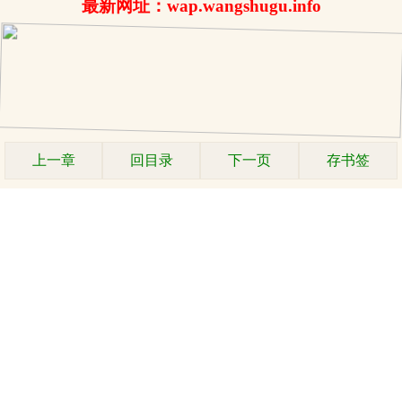
最新网址：wap.wangshugu.info
上一章
回目录
下一页
存书签
.
首页
电脑版
书架