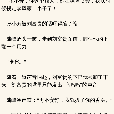
“张小芳，你这个贱人，你在满嘴喷粪，我啥时
候拐走李凤家二小子了！”
张小芳被刘富贵的话吓得缩了缩。
陆峰眉头一皱，走到刘富贵面前，握住他的下
颚一个用力。
“咔嚓。”
随着一道声音响起，刘富贵的下巴就被卸了下
来，刘富贵的嘴里只能发出“呜呜呜”的声音。
陆峰冷声道：“再不安静，我就拔了你的舌头。”