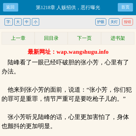
返回
第1218章 人贩招供，恶行曝光
首页
字:
大
中
小
护眼
关灯
报错
上一章
回目录
下一页
进书架
最新网址：wap.wangshugu.info
陆峰看了一眼已经吓破胆的张小芳，心里有了
办法。
他来到张小芳的面前，说道：“张小芳，你们犯
的罪可是重罪，情节严重可是要吃枪子儿的。”
张小芳听见陆峰的话，心里更加害怕了，身体
也颤抖的更加明显。