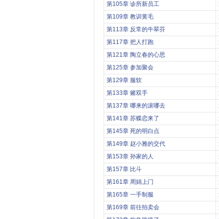
第105章 诊所新员工
第109章 教训黄毛
第113章 反常的牛翠芬
第117章 把人打跑
第121章 陶立春的心思
第125章 参加聚会
第129章 服软
第133章 赌双手
第137章 哪来的滚哪去
第141章 苏蝶恋来了
第145章 死的明白点
第149章 赵小雅的交代
第153章 孙家的人
第157章 比斗
第161章 周娟上门
第165章 一手制服
第169章 前往拍卖会