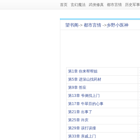
首页
玄幻魔法
武侠修真
都市言情
历史军事
望书阁
->
都市言情
->
乡野小医神
第1章 你来帮帮姐
第5章 进深山找药材
第9章 答应
第13章 爷俩找上门
第17章 牛翠芬的心事
第21章 出事了
第25章 许庆
第29章 误打误撞
第33章 亲戚上门