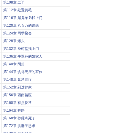
第108章 二丫
第112章 处置黄毛
第116章 赌鬼弟弟找上门
第120章 八百万的诱惑
第124章 同学聚会
第128章 爆头
第132章 圣药堂找上门
第136章 牛翠芬的娘家人
第140章 阴招
第144章 贪得无厌的家伙
第148章 紧急治疗
第152章 到达孙家
第156章 西南苗医
第160章 有点反常
第164章 拦路
第168章 孙耀奇死了
第172章 洪胖子恳求