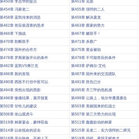
第450章 李志华的提点
第451章 见面
第454章 冯家老二
第455章 强悍的二人
第458章 蓝凯传来的消息
第459章 解决庞龙
第462章 答应柴茂青的恳求
第463章 蔡家的势力
第466章 下挑战
第467章 赌双手！
第470章 割断双手
第471章 杀蔡广
第474章 国外的合作方
第475章 黄金被劫
第478章 罗斯家族开出的条件
第479章 不可能答应的条件
第482章 蓝凯VS弗兰克
第483章 萨姆尔-艾伦
第486章 新的发现
第487章 国外来的交流团队
第490章 西医不行但中医可以
第491章 胜负已分
第494章 突然出现的黑影
第495章 齐三甲的危机感
第498章 惨痛结果，展开报复
第499章 公路上，埃尔华遭遇袭击
第502章 甘铃儿的建议
第503章 美丽国来的狂战士
第506章 坐山观虎斗
第507章 第三方势力的出现
第519章 林家宴会，豪绅莅临
第511章 蠢蠢欲动的林家
第514章 以命抵命的还击
第515章 吴老二，实力强悍的二师兄
第518章 平分秋色，不相上下
第519章 切磋，展现天赋奇才