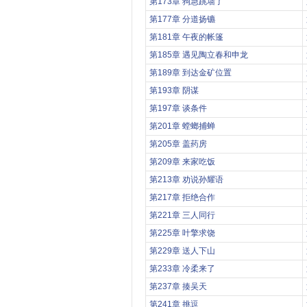
第173章 狗急跳墙了
第177章 分道扬镳
第181章 午夜的帐篷
第185章 遇见陶立春和申龙
第189章 到达金矿位置
第193章 阴谋
第197章 谈条件
第201章 螳螂捕蝉
第205章 盖药房
第209章 来家吃饭
第213章 劝说孙耀语
第217章 拒绝合作
第221章 三人同行
第225章 叶擎求饶
第229章 送人下山
第233章 冷柔来了
第237章 揍吴天
第241章 挑逗