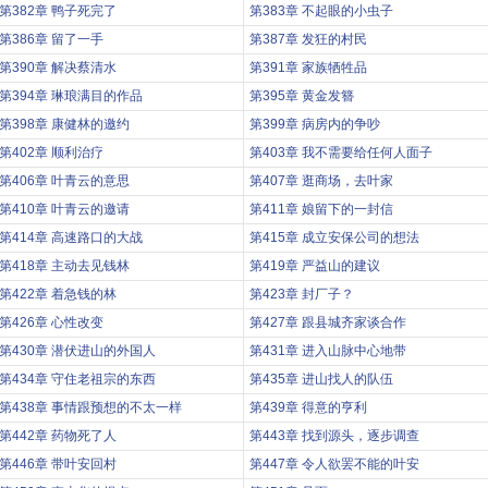
第382章 鸭子死完了
第383章 不起眼的小虫子
第386章 留了一手
第387章 发狂的村民
第390章 解决蔡清水
第391章 家族牺牲品
第394章 琳琅满目的作品
第395章 黄金发簪
第398章 康健林的邀约
第399章 病房内的争吵
第402章 顺利治疗
第403章 我不需要给任何人面子
第406章 叶青云的意思
第407章 逛商场，去叶家
第410章 叶青云的邀请
第411章 娘留下的一封信
第414章 高速路口的大战
第415章 成立安保公司的想法
第418章 主动去见钱林
第419章 严益山的建议
第422章 着急钱的林
第423章 封厂子？
第426章 心性改变
第427章 跟县城齐家谈合作
第430章 潜伏进山的外国人
第431章 进入山脉中心地带
第434章 守住老祖宗的东西
第435章 进山找人的队伍
第438章 事情跟预想的不太一样
第439章 得意的亨利
第442章 药物死了人
第443章 找到源头，逐步调查
第446章 带叶安回村
第447章 令人欲罢不能的叶安