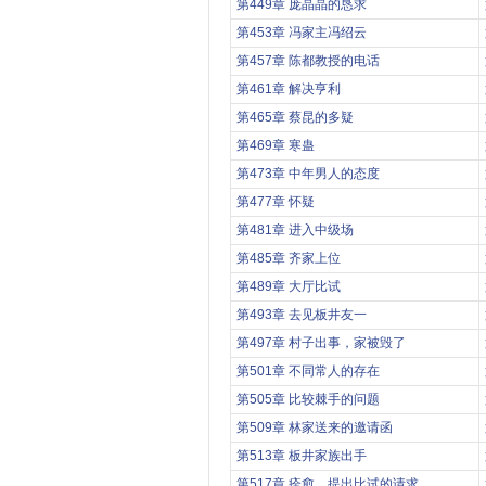
第449章 庞晶晶的恳求
第453章 冯家主冯绍云
第457章 陈都教授的电话
第461章 解决亨利
第465章 蔡昆的多疑
第469章 寒蛊
第473章 中年男人的态度
第477章 怀疑
第481章 进入中级场
第485章 齐家上位
第489章 大厅比试
第493章 去见板井友一
第497章 村子出事，家被毁了
第501章 不同常人的存在
第505章 比较棘手的问题
第509章 林家送来的邀请函
第513章 板井家族出手
第517章 痊愈，提出比试的请求