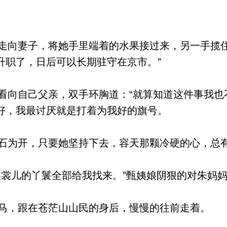
向妻子，将她手里端着的水果接过来，另一手揽住
升职了，日后可以长期驻守在京市。”
向自己父亲，双手环胸道：“就算知道这件事我也
好，我最讨厌就是打着为我好的旗号。
为开，只要她坚持下去，容天那颗冷硬的心，总
裳儿的丫鬟全部给我找来。”甄姨娘阴狠的对朱妈
，跟在苍茫山山民的身后，慢慢的往前走着。