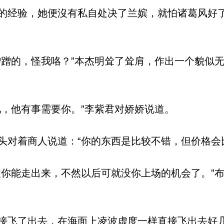
经验，她便沒有私自处决了兰嫔，就怕诸葛风好
蹭的，怪我咯？”本杰明耸了耸肩，作出一个貌似
，他有事需要你。”李紫君对娇娇说道。
对着商人说道：“你的东西是比较不错，但价格会比
你能走出来，不然以后可就没你上场的机会了。”
飞了出去，在海面上凌波虚度一样直接飞出去好