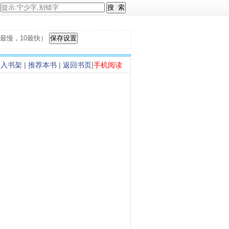
，1最慢，10最快）
加入书架
|
推荐本书
|
返回书页
|
手机阅读