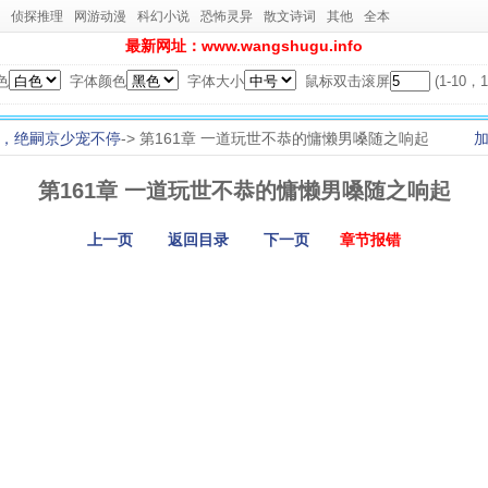
侦探推理
网游动漫
科幻小说
恐怖灵异
散文诗词
其他
全本
最新网址：www.wangshugu.info
色
字体颜色
字体大小
鼠标双击滚屏
(1-10
，绝嗣京少宠不停
-> 第161章 一道玩世不恭的慵懒男嗓随之响起
第161章 一道玩世不恭的慵懒男嗓随之响起
上一页
返回目录
下一页
章节报错