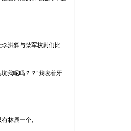
让李洪辉与禁军校尉们比
坑我呢吗？？”我咬着牙
只有林辰一个。