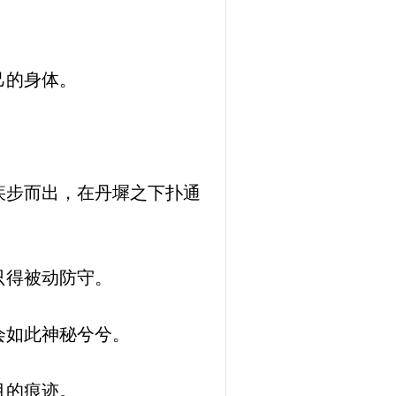
己的身体。
疾步而出，在丹墀之下扑通
只得被动防守。
会如此神秘兮兮。
月的痕迹。