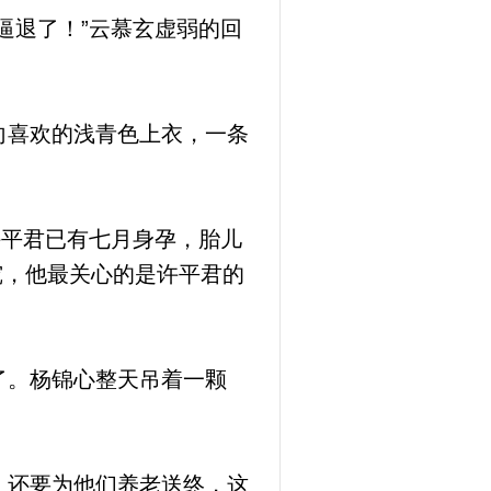
逼退了！”云慕玄虚弱的回
向喜欢的浅青色上衣，一条
许平君已有七月身孕，胎儿
究，他最关心的是许平君的
了。杨锦心整天吊着一颗
，还要为他们养老送终，这