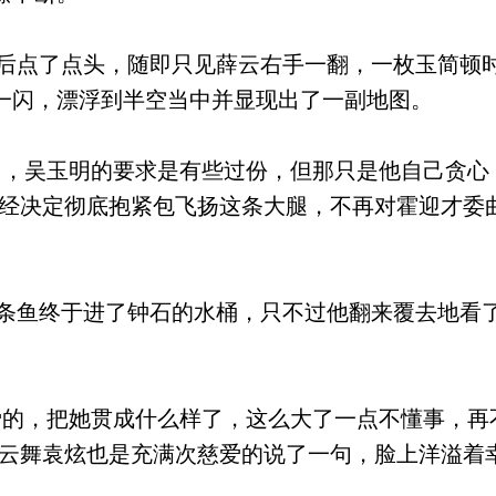
点了点头，随即只见薛云右手一翻，一枚玉简顿
一闪，漂浮到半空当中并显现出了一副地图。
，吴玉明的要求是有些过份，但那只是他自己贪心
已经决定彻底抱紧包飞扬这条大腿，不再对霍迎才委
鱼终于进了钟石的水桶，只不过他翻来覆去地看
的，把她贯成什么样了，这么大了一点不懂事，再
的云舞袁炫也是充满次慈爱的说了一句，脸上洋溢着