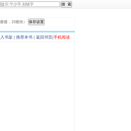
，1最慢，10最快）
加入书架
|
推荐本书
|
返回书页
|
手机阅读