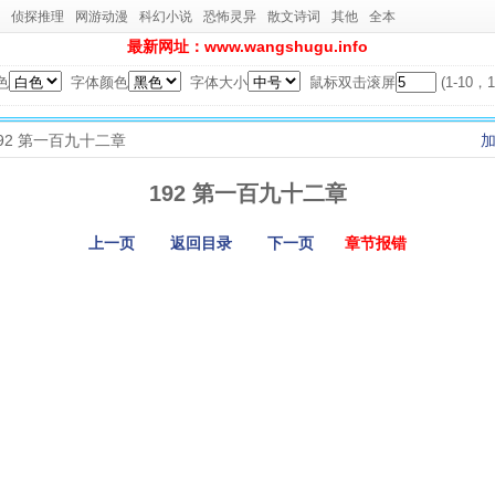
侦探推理
网游动漫
科幻小说
恐怖灵异
散文诗词
其他
全本
最新网址：www.wangshugu.info
色
字体颜色
字体大小
鼠标双击滚屏
(1-10
 192 第一百九十二章
192 第一百九十二章
上一页
返回目录
下一页
章节报错