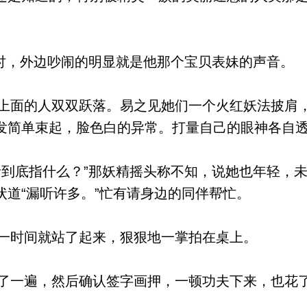
忖，外边吵闹的明显就是他那个宝贝表妹的声音。
面的人双双跃落。易之见她们一个火红妖法披肩
发简单束起，脸色白的异常。打量自己的眼神各自
到底指什么？”那妖精摇头称不知，说她也年轻，
状道“漏听许多。”忙有请身边的同伴帮忙。
一时间就站了起来，狠狠地一掌拍在桌上。
一遍，然后确认签字画押，一顿功夫下来，也花