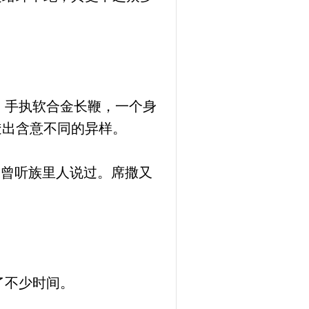
，手执软合金长鞭，一个身
透出含意不同的异样。
未曾听族里人说过。席撒又
了不少时间。