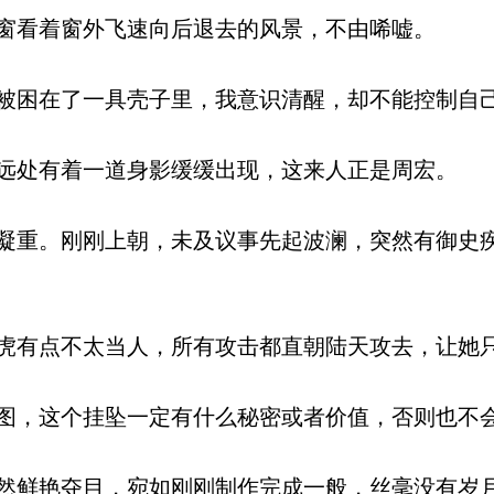
看着窗外飞速向后退去的风景，不由唏嘘。
困在了一具壳子里，我意识清醒，却不能控制自
处有着一道身影缓缓出现，这来人正是周宏。
重。刚刚上朝，未及议事先起波澜，突然有御史
有点不太当人，所有攻击都直朝陆天攻去，让她
，这个挂坠一定有什么秘密或者价值，否则也不
鲜艳夺目，宛如刚刚制作完成一般，丝毫没有岁