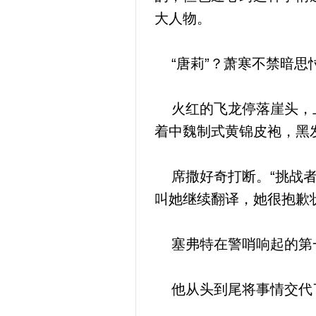
大人物。
“唐莉”？萧寒不禁暗思
火红的飞龙停落崖头，上
着中魏制式黄锦皮袍，黑
席撒好奇打断。“挑战者
叫她继续翻译，她很抱歉
塞弗特在警哨响起的第
他从头到尾将事情交代了