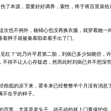
伤了本源，需要好好调养，索性，终于将百里泉给
次也不例外，杨锦心也没再换衣服，就穿着她一
垂着辫子就被秦慕阳牵着手出了门。
见红？”此乃许平君第二胎，刘病已多少知晓些，
，不得不让人心存疑虑，然而此时刘病已并不想深
彻底的凉下来，霍冬来已经整整半个月没有消息
满不在乎的样子。
厉害，尤其是老头子，动不动的就上门要保护你