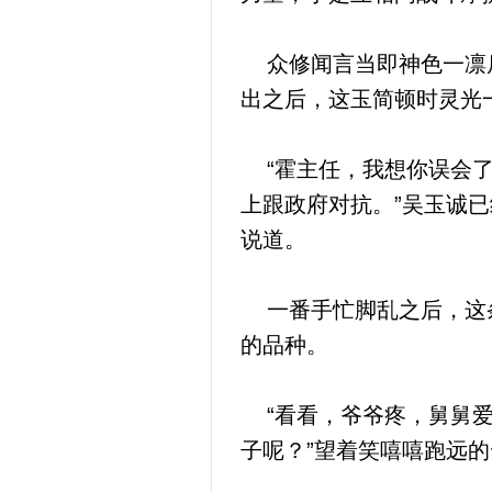
众修闻言当即神色一凛后
出之后，这玉简顿时灵光
“霍主任，我想你误会了
上跟政府对抗。”吴玉诚
说道。
一番手忙脚乱之后，这条
的品种。
“看看，爷爷疼，舅舅爱
子呢？”望着笑嘻嘻跑远