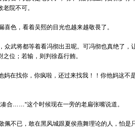
敬老院不可。
漏喜色，看着吴熙的目光也越来越敬畏了。
众武将都等着看冯彻出丑呢。可冯彻也真绝了，
尉之位；若输，则判徐磊行贿。
他妈在找你，你疯啦，还过来找我！！你他妈这不是
凑合……”这个时候现在一旁的老扁张嘴说道。
佩不已，敢在黑风城跟夏侯燕舞理论的人，怕是