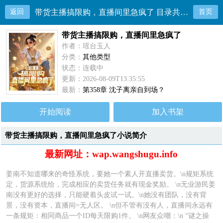
返回
带货主播搞限购，直播间里急疯了 目录共358章
首页
带货主播搞限购，直播间里急疯了
作者：瑶台玉人
分类：
其他类型
状态：连载中
更新：2026-08-09T13:35:55
最新：
第358章 沈子离亲自到场？
开始阅读
加入书架
带货主播搞限购，直播间里急疯了小说简介
最新网址：wap.wangshugu.info
姜南不知道哪来的奇怪系统，要她一个素人开直播卖货。\n规矩系统
定，货源系统给，完成相应的卖货任务就有现金奖励。 \n无业游民姜
南没有更好的选择，只能硬着头皮试一试。\n她没有团队，没有背
景，没有资本，直播间=无人区。 \n但不管有没有人，直播间永远有
一条规矩：相同商品一个ID每天限购1件。 \n网友众嘲：\n “谜之操