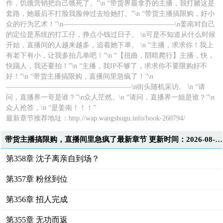
作，饥饿营销把自己饿死了。”\n “带货界最拿乔的主播，我打赌这是
套路，她最后不打脸我脸伸过去给她打。”\n “带货主播搞限购，好小
众的行为艺术！”\n————————————————\n姜南对自己
的定位是系统的打工仔，挣点小钱过日子。 \n可是不知道从什么时候
开始，直播间的人越来越多，追着她下单。 \n “主播，求求你！我上
有老下有小，让我多拍几单吧！”\n “【扭曲，阴暗爬行】主播，快，
快踢人，我还要拍！”\n “主播，我IP不够了，求求你不要限购好不
好！”\n “带货主播搞限购，直播间里急疯了！”\n
——————————————————\n街头随机采访。 \n “请
问，直播界一哥是谁？”\n众人茫然。\n “请问，直播界一姐是谁？”\n
众人抢答，\n “是姜南！！！”
最新章节推荐地址：
http://wap.wangshugu.info/book-260794/
带货主播搞限购，直播间里急疯了最新章节 更新时间：2026-08-09T13:35:55
第358章 沈子离亲自到场？
第357章 粉丝到位
第356章 招人完成
第355章 无功而返