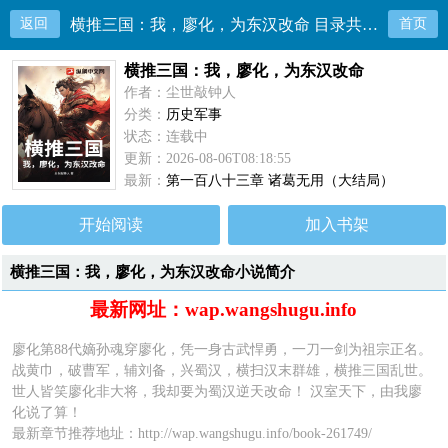
返回
横推三国：我，廖化，为东汉改命 目录共185章
首页
横推三国：我，廖化，为东汉改命
作者：尘世敲钟人
分类：
历史军事
状态：连载中
更新：2026-08-06T08:18:55
最新：
第一百八十三章 诸葛无用（大结局）
开始阅读
加入书架
横推三国：我，廖化，为东汉改命小说简介
最新网址：wap.wangshugu.info
廖化第88代嫡孙魂穿廖化，凭一身古武悍勇，一刀一剑为祖宗正名。
战黄巾，破曹军，辅刘备，兴蜀汉，横扫汉末群雄，横推三国乱世。
世人皆笑廖化非大将，我却要为蜀汉逆天改命！ 汉室天下，由我廖
化说了算！
最新章节推荐地址：
http://wap.wangshugu.info/book-261749/