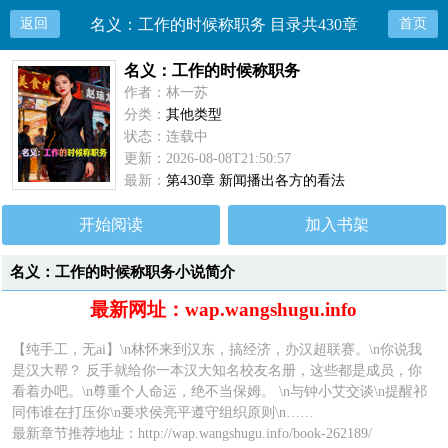
返回
名义：工作的时候称职务 目录共430章
首页
名义：工作的时候称职务
作者：林一苏
分类：
其他类型
状态：连载中
更新：2026-08-08T21:50:57
最新：
第430章 新闻播出各方的看法
开始阅读
加入书架
名义：工作的时候称职务小说简介
最新网址：wap.wangshugu.info
【纯手工，无ai】\n林怀来到汉东，搞经济，办汉超联赛。\n你说我
是汉大帮？ 反手就给你一本汉大知名校友名册，这些都是成员，你
看着办吧。\n尊重个人命运，绝不当保姆。 \n与钟小艾交谈\n提醒祁
同伟谁在打压你\n要求侯亮平遵守组织原则\n……
最新章节推荐地址：
http://wap.wangshugu.info/book-262189/