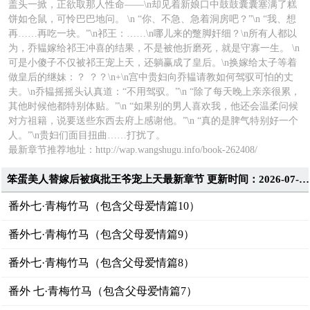
盖头一掀，正欲取那人性命——\n却见着新娘口中鼓鼓囊囊塞满了糕
饼如仓鼠，可怜巴巴地问。 \n “你、不急、急着洞房吧？”\n “我、想
再……再吃一块。”\n祁王：……\n哪儿来的蹩脚奸细？\n所有人都以
为，乔韫嫁给祁王冲喜的结果，不是被他折磨死，就是守寡一生。 \n
可是小傻子不仅被祁王宠上天，还躺赢成了皇后。\n换嫁给太子等着
做皇后的继妹：？ ？？\n+\n宫中贵妇向乔韫请教如何驾驭可怕的丈
夫。\n乔韫摇摇头认真道：“不用驾驭。”\n “除了每天晚上亲亲很累，
其他时候他都特别体贴。”\n “如果别的男人喜欢我，他还会温柔问候
对方祖籍，说要送些东西去府上感谢他。”\n “真的是脾气特别好一个
人。”\n贵妇们面目扭曲……打扰了。
最新章节推荐地址：
http://wap.wangshugu.info/book-262408/
笨蛋美人替嫁后被疯批王爷宠上天最新章节 更新时间：2026-07-23T01:59:37
番外七·青梅竹马（包含父母爱情篇10）
番外七·青梅竹马（包含父母爱情篇9）
番外七·青梅竹马（包含父母爱情篇8）
番外 七·青梅竹马（包含父母爱情篇7）