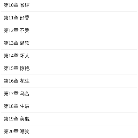
第10章 喉结
第11章 好香
第12章 不哭
第13章 温软
第14章 坏人
第15章 惊艳
第16章 花生
第17章 乌合
第18章 生辰
第19章 美貌
第20章 嘲笑