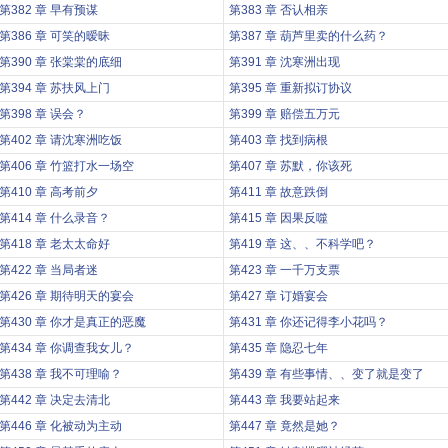
第382 章 早有预谋
第383 章 否认相亲
第386 章 可笑的暧昧
第387 章 葫芦里卖的什么药？
第390 章 张棠棠的底细
第391 章 沈寒洲出现
第394 章 苏扶风上门
第395 章 重新拟订协议
第398 章 误会？
第399 章 赔偿五万元
第402 章 请沈寒洲吃饭
第403 章 找到病根
第406 章 竹篮打水一场空
第407 章 苏默，你该死
第410 章 高考前夕
第411 章 故意跌倒
第414 章 什么录音？
第415 章 因果反噬
第418 章 老太太命好
第419 章 这、、不科学吧？
第422 章 当局者迷
第423 章 一千万支票
第426 章 期待明天的宴会
第427 章 订婚宴会
第430 章 你才是真正的恶魔
第431 章 你还记得李小花吗？
第434 章 你调查我女儿？
第435 章 隐忍七年
第438 章 我不可理喻？
第439 章 有些事情、、变了就是变了
第442 章 决定去清北
第443 章 我要站起来
第446 章 化被动为主动
第447 章 竟然是她？