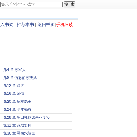
加入书架
|
推荐本书
|
返回书页
|
手机阅读
第4 章 苏家人
第8 章 愤怒的苏扶风
第12 章 赌约
第16 章 师傅
第20 章 病友老王
第24 章 少年杨辉
第28 章 生日礼物诺基亚N70
第32 章 调取监控
第36 章 灵泉水解毒