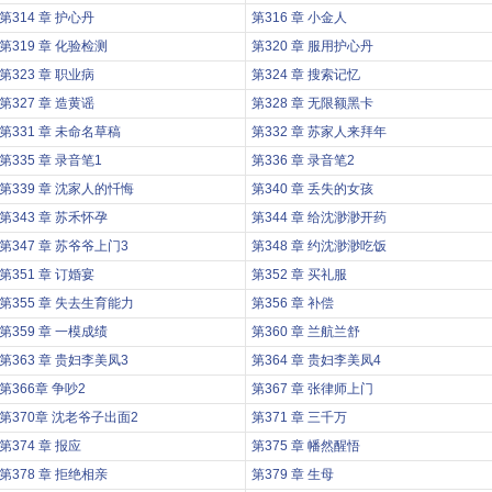
第314 章 护心丹
第316 章 小金人
第319 章 化验检测
第320 章 服用护心丹
第323 章 职业病
第324 章 搜索记忆
第327 章 造黄谣
第328 章 无限额黑卡
第331 章 未命名草稿
第332 章 苏家人来拜年
第335 章 录音笔1
第336 章 录音笔2
第339 章 沈家人的忏悔
第340 章 丢失的女孩
第343 章 苏禾怀孕
第344 章 给沈渺渺开药
第347 章 苏爷爷上门3
第348 章 约沈渺渺吃饭
第351 章 订婚宴
第352 章 买礼服
第355 章 失去生育能力
第356 章 补偿
第359 章 一模成绩
第360 章 兰航兰舒
第363 章 贵妇李美凤3
第364 章 贵妇李美凤4
第366章 争吵2
第367 章 张律师上门
第370章 沈老爷子出面2
第371 章 三千万
第374 章 报应
第375 章 幡然醒悟
第378 章 拒绝相亲
第379 章 生母