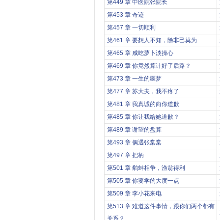
第449 章 中医院张院长
第453 章 奇迹
第457 章 一切顺利
第461 章 要想人不知，除非己莫为
第465 章 咸吃萝卜淡操心
第469 章 你竟然算计好了后路？
第473 章 一生的噩梦
第477 章 苏大夫，我不疼了
第481 章 我真诚的向你道歉
第485 章 你让我给她道歉？
第489 章 谢望的盘算
第493 章 偶遇张棠棠
第497 章 把柄
第501 章 鹬蚌相争，渔翁得利
第505 章 你要学的大度一点
第509 章 李小花来电
第513 章 难道这件事情，跟你们两个都有
关系？