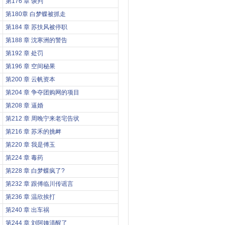
第176 章 谈判
第180章 白梦蝶被抓走
第184 章 苏扶风被停职
第188 章 沈寒洲的警告
第192 章 处罚
第196 章 空间秘果
第200 章 云帆资本
第204 章 争夺团购网的项目
第208 章 逼婚
第212 章 周晚宁来老宅告状
第216 章 苏禾的挑衅
第220 章 我是傅玉
第224 章 毒药
第228 章 白梦蝶疯了?
第232 章 跟傅临川传谣言
第236 章 温欣挨打
第240 章 出车祸
第244 章 刘阿姨清醒了