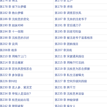
第174 章 傅玉
第175 章 过户
第178 章 保下白梦蝶
第179 章 求情
第182 章 救白梦蝶
第183 章 调查苏扶风
第186 章 沈枝意的变化
第187 章 无奈的沈老爷子
第190 章 姐妹对峙
第191 章 背后捅刀子
第194 章 十一假期
第195 章 回老宅吃饭
第198 章 沈枝意的示好
第199 章 被沈老爷子逼着相亲
第202 章 设局
第203 章 团购项目
第206章 相亲
第207 章演戏
第210 章 周晚宁上门
第211 章 宋嫂通风报信
第214 章 苏念搬家
第215 章 周晚宁打后妈
第218 章 苏扶风责怪苏念
第219 章 沈枝意为苏念撑腰
第222 章 参加宴会
第223 章 私生活被曝光
第226 章纠结
第227 章 空间升级到四级
第230 章 卖人参、紫灵芝
第231 章 两千万
第234 章 举报人是温欣?
第235 章 沈枝意来送饭
第238 章 枝意姑姑出现
第239 章 神秘保镖
第242 章 脾脏破裂
第243 章 疯女人