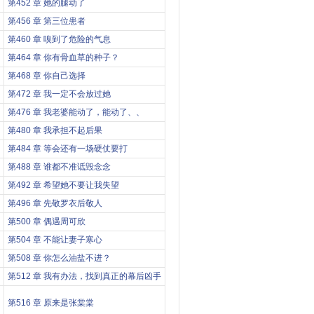
第452 章 她的腿动了
第456 章 第三位患者
第460 章 嗅到了危险的气息
第464 章 你有骨血草的种子？
第468 章 你自己选择
第472 章 我一定不会放过她
第476 章 我老婆能动了，能动了、、
第480 章 我承担不起后果
第484 章 等会还有一场硬仗要打
第488 章 谁都不准诋毁念念
第492 章 希望她不要让我失望
第496 章 先敬罗衣后敬人
第500 章 偶遇周可欣
第504 章 不能让妻子寒心
第508 章 你怎么油盐不进？
第512 章 我有办法，找到真正的幕后凶手
第516 章 原来是张棠棠