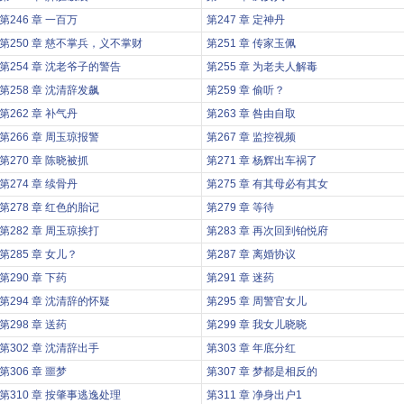
第246 章 一百万
第247 章 定神丹
第250 章 慈不掌兵，义不掌财
第251 章 传家玉佩
第254 章 沈老爷子的警告
第255 章 为老夫人解毒
第258 章 沈清辞发飙
第259 章 偷听？
第262 章 补气丹
第263 章 咎由自取
第266 章 周玉琼报警
第267 章 监控视频
第270 章 陈晓被抓
第271 章 杨辉出车祸了
第274 章 续骨丹
第275 章 有其母必有其女
第278 章 红色的胎记
第279 章 等待
第282 章 周玉琼挨打
第283 章 再次回到铂悦府
第285 章 女儿？
第287 章 离婚协议
第290 章 下药
第291 章 迷药
第294 章 沈清辞的怀疑
第295 章 周警官女儿
第298 章 送药
第299 章 我女儿晓晓
第302 章 沈清辞出手
第303 章 年底分红
第306 章 噩梦
第307 章 梦都是相反的
第310 章 按肇事逃逸处理
第311 章 净身出户1