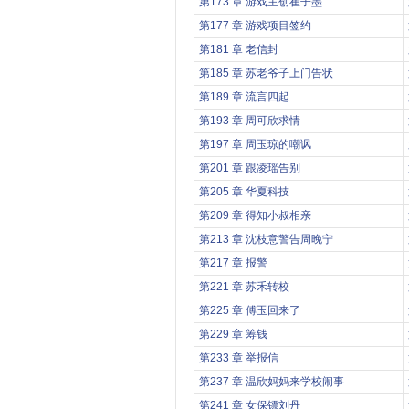
第173 章 游戏主创崔子墨
第177 章 游戏项目签约
第181 章 老信封
第185 章 苏老爷子上门告状
第189 章 流言四起
第193 章 周可欣求情
第197 章 周玉琼的嘲讽
第201 章 跟凌瑶告别
第205 章 华夏科技
第209 章 得知小叔相亲
第213 章 沈枝意警告周晚宁
第217 章 报警
第221 章 苏禾转校
第225 章 傅玉回来了
第229 章 筹钱
第233 章 举报信
第237 章 温欣妈妈来学校闹事
第241 章 女保镖刘丹