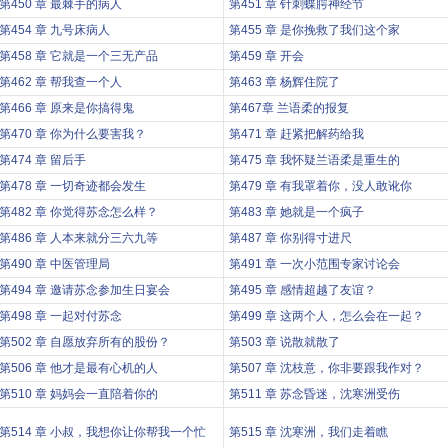
第450 章 最棘手的病人
第451 章 针刺蝶腭神经节
第454 章 九号床病人
第455 章 是你挽救了我们这个家
第458 章 它就是一个三无产品
第459 章 开会
第462 章 帮我查一个人
第463 章 杨辉住院了
第466 章 原来是你搞得鬼
第467章 兰语柔的报复
第470 章 你为什么要害我？
第471 章 赶紧把解药给我
第474 章 留后手
第475 章 我怀疑兰语柔是重生的
第478 章 一切奇迹都会发生
第479 章 有我罩着你，没人敢讹你
第482 章 你觉得苏念怎么样？
第483 章 她就是一个疯子
第486 章 人本来就分三六九等
第487 章 你别得寸进尺
第490 章 中医管理局
第491 章 一次小范围专家讨论会
第494 章 邀请苏念参加生日宴会
第495 章 感情超越了友谊？
第498 章 一起对付苏念
第499 章 这两个人，怎么会在一起？
第502 章 自愿放弃所有的股份？
第503 章 说散就散了
第506 章 他才是最有心机的人
第507 章 沈枝意，你非要跟我作对？
第510 章 妈妈会一直陪着你的
第511 章 苏念昏迷，沈寒洲受伤
第514 章 小叔，我想你让你帮我一个忙
第515 章 沈寒洲，我们走着瞧