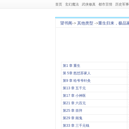
首页
玄幻魔法
武侠修真
都市言情
历史军事
望书阁
->
其他类型
->
重生归来，极品
第1 章 重生
第 5章 怒怼苏家人
第9 章 给爷爷针灸
第13 章 五千元
第17 章 小神医
第21 章 六百元
第25 章 崇拜
第29 章 闹鬼
第33 章 三千元钱