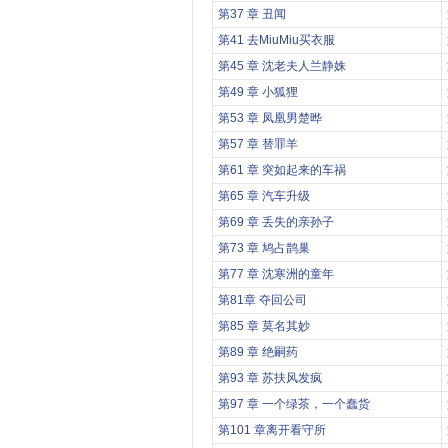
第37 章 丑闻
第41 去MiuMiu买衣服
第45 章 沈老夫人兰静姝
第49 章 小狐狸
第53 章 凤凰男楚晔
第57 章 替罪羊
第61 章 突如起来的车祸
第65 章 汽车升级
第69 章 丢失的亲孙子
第73 章 鸠占鹊巢
第77 章 沈寒洲的童年
第81章 夺回公司
第85 章 莫名其妙
第89 章 绝嗣药
第93 章 苏扶风发疯
第97 章 一个绿茶，一个蠢货
第101 章离开看守所