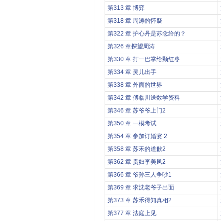
第313 章 博弈
第318 章 周涛的怀疑
第322 章 护心丹是苏念给的？
第326 章探望周涛
第330 章 打一巴掌给颗红枣
第334 章 灵儿出手
第338 章 外面的世界
第342 章 傅临川送数学资料
第346 章 苏爷爷上门2
第350 章 一模考试
第354 章 参加订婚宴 2
第358 章 苏禾的道歉2
第362 章 贵妇李美凤2
第366 章 爷孙三人争吵1
第369 章 求沈老爷子出面
第373 章 苏禾得知真相2
第377 章 法庭上见