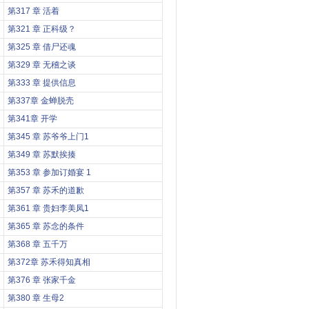
第317 章 活着
第321 章 正科级？
第325 章 借尸还魂
第329 章 无稽之谈
第333 章 提供信息
第337章 金蝉脱壳
第341章 开学
第345 章 苏爷爷上门1
第349 章 苏默挨揍
第353 章 参加订婚宴 1
第357 章 苏禾的道歉
第361 章 贵妇李美凤1
第365 章 苏念的条件
第368 章 五千万
第372章 苏禾得知真相
第376 章 张家千金
第380 章 生母2