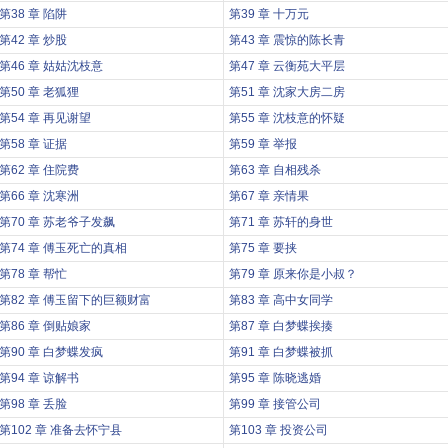
第38 章 陷阱
第39 章 十万元
第42 章 炒股
第43 章 震惊的陈长青
第46 章 姑姑沈枝意
第47 章 云衡苑大平层
第50 章 老狐狸
第51 章 沈家大房二房
第54 章 再见谢望
第55 章 沈枝意的怀疑
第58 章 证据
第59 章 举报
第62 章 住院费
第63 章 自相残杀
第66 章 沈寒洲
第67 章 亲情果
第70 章 苏老爷子发飙
第71 章 苏轩的身世
第74 章 傅玉死亡的真相
第75 章 要挟
第78 章 帮忙
第79 章 原来你是小叔？
第82 章 傅玉留下的巨额财富
第83 章 高中女同学
第86 章 倒贴娘家
第87 章 白梦蝶挨揍
第90 章 白梦蝶发疯
第91 章 白梦蝶被抓
第94 章 谅解书
第95 章 陈晓逃婚
第98 章 丢脸
第99 章 接管公司
第102 章 准备去怀宁县
第103 章 投资公司