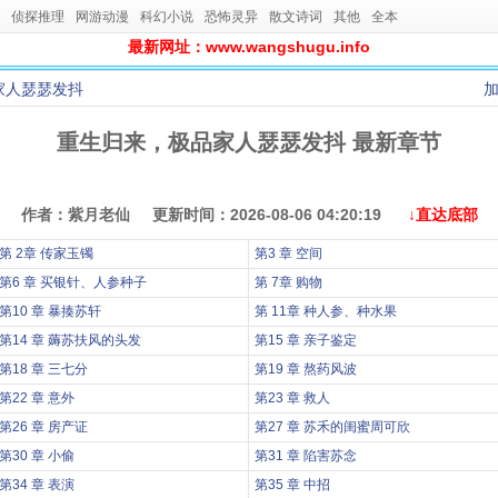
侦探推理
网游动漫
科幻小说
恐怖灵异
散文诗词
其他
全本
最新网址：www.wangshugu.info
家人瑟瑟发抖
重生归来，极品家人瑟瑟发抖 最新章节
作者：紫月老仙 更新时间：2026-08-06 04:20:19
↓直达底部
第 2章 传家玉镯
第3 章 空间
第6 章 买银针、人参种子
第 7章 购物
第10 章 暴揍苏轩
第 11章 种人参、种水果
第14 章 薅苏扶风的头发
第15 章 亲子鉴定
第18 章 三七分
第19 章 熬药风波
第22 章 意外
第23 章 救人
第26 章 房产证
第27 章 苏禾的闺蜜周可欣
第30 章 小偷
第31 章 陷害苏念
第34 章 表演
第35 章 中招