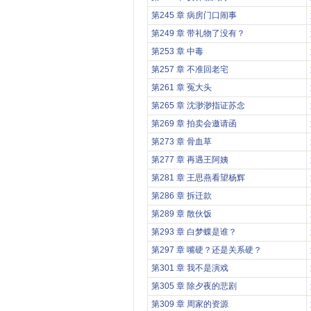
第245 章 病房门口闹事
第249 章 带礼物了没有？
第253 章 中毒
第257 章 不准回老宅
第261 章 冤大头
第265 章 沈渺渺指证苏念
第269 章 拍卖会邀请函
第273 章 骨血草
第277 章 再遇王阿姨
第281 章 王思燕看望杨辉
第286 章 拆迁款
第289 章 散伙饭
第293 章 白梦蝶是谁？
第297 章 嘴硬？还是关系硬？
第301 章 我不是演戏
第305 章 除夕夜的悲剧
第309 章 周家的资源