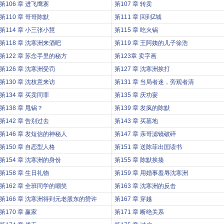
第106 章 进飞鹰寨
第107 章 转卖
第110 章 哥哥陈默
第111 章 回到Z城
第114 章 小三张小慧
第115 章 吃火锅
第118 章 沈寒洲来酒吧
第119 章 王阿姨的儿子徐浩
第122 章 苏念手里的秘方
第123章 卖字画
第126 章 沈寒洲受罚
第127 章 沈寒洲挨打
第130 章 沈枝意来访
第131 章 当局者迷，旁观者清
第134 章 买卖同罪
第135 章 庆功宴
第138 章 甩锅？
第139 章 发疯的陈默
第142 章 告别过去
第143 章 买墓地
第146 章 发短信的神秘人
第147 章 亲哥滤镜破碎
第150 章 自恋型人格
第151 章 送陈菲出国读书
第154 章 沈寒洲的身份
第155 章 陈默挨揍
第158 章 生日礼物
第159 章 用婚事羞辱沈寒洲
第162 章 全班同学的嘲笑
第163 章 沈寒洲的反击
第166 章 沈寒洲得到元老股东的赞许
第167 章 穿越
第170 章 赢家
第171 章 断绝关系