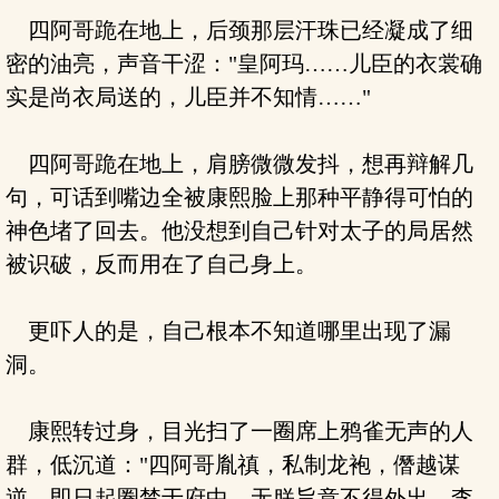
四阿哥跪在地上，后颈那层汗珠已经凝成了细
密的油亮，声音干涩："皇阿玛……儿臣的衣裳确
实是尚衣局送的，儿臣并不知情……"
四阿哥跪在地上，肩膀微微发抖，想再辩解几
句，可话到嘴边全被康熙脸上那种平静得可怕的
神色堵了回去。他没想到自己针对太子的局居然
被识破，反而用在了自己身上。
更吓人的是，自己根本不知道哪里出现了漏
洞。
康熙转过身，目光扫了一圈席上鸦雀无声的人
群，低沉道："四阿哥胤禛，私制龙袍，僭越谋
逆，即日起圈禁于府中，无朕旨意不得外出。李