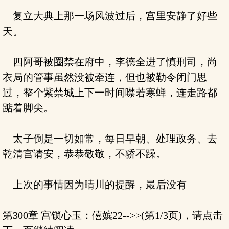
复立大典上那一场风波过后，宫里安静了好些
天。
四阿哥被圈禁在府中，李德全进了慎刑司，尚
衣局的管事虽然没被牵连，但也被勒令闭门思
过，整个紫禁城上下一时间噤若寒蝉，连走路都
踮着脚尖。
太子倒是一切如常，每日早朝、处理政务、去
乾清宫请安，恭恭敬敬，不骄不躁。
上次的事情因为晴川的提醒，最后没有
第300章 宫锁心玉：僖嫔22-->>(第1/3页)，请点击