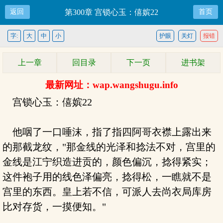
返回
第300章 宫锁心玉：僖嫔22
首页
字:
大
中
小
护眼
关灯
报错
上一章
回目录
下一页
进书架
最新网址：wap.wangshugu.info
宫锁心玉：僖嫔22
他咽了一口唾沫，指了指四阿哥衣襟上露出来
的那截龙纹，"那金线的光泽和捻法不对，宫里的
金线是江宁织造进贡的，颜色偏沉，捻得紧实；
这件袍子用的线色泽偏亮，捻得松，一瞧就不是
宫里的东西。皇上若不信，可派人去尚衣局库房
比对存货，一摸便知。"