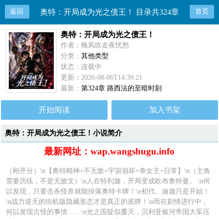
返回
奥特：开局成为光之债王！ 目录共324章
首页
奥特：开局成为光之债王！
作者：晚风吹走夜忧愁
分类：
其他类型
状态：连载中
更新：2026-08-06T14:39:21
最新：
第324章 路西法的至暗时刻
开始阅读
加入书架
奥特：开局成为光之债王！小说简介
最新网址：wap.wangshugu.info
（刚开分）\n【奥特精神+不无敌+宇宙崩坏+单女主+日常】\n（主角
需要历练，不是无敌文）\n人在特利迦，开局变成欧布奥特曼。 \n何
以发现，只要击杀怪兽就能掉落奥特卡牌！\n初代、迪迦只是开始！
\n战力逆天的街机版隐藏形态才是真正的底牌！\n而在剧情进行中，
何以发现古怪的事情……\n光之国疑似覆灭，贝利亚银河帝国大军压