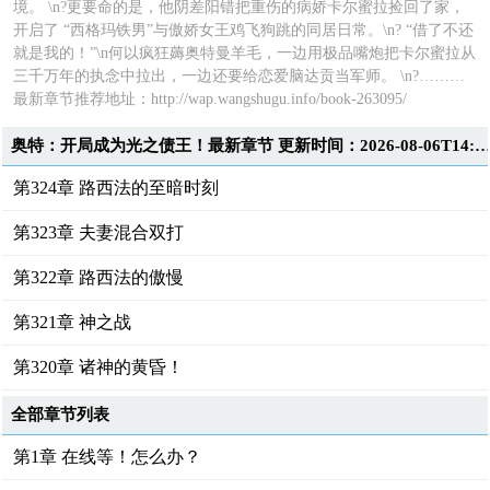
境。 \n?更要命的是，他阴差阳错把重伤的病娇卡尔蜜拉捡回了家，
开启了 “西格玛铁男”与傲娇女王鸡飞狗跳的同居日常。\n? “借了不还
就是我的！”\n何以疯狂薅奥特曼羊毛，一边用极品嘴炮把卡尔蜜拉从
三千万年的执念中拉出，一边还要给恋爱脑达贡当军师。 \n?………
最新章节推荐地址：
http://wap.wangshugu.info/book-263095/
奥特：开局成为光之债王！最新章节 更新时间：2026-08-06T14:3
第324章 路西法的至暗时刻
第323章 夫妻混合双打
第322章 路西法的傲慢
第321章 神之战
第320章 诸神的黄昏！
全部章节列表
第1章 在线等！怎么办？