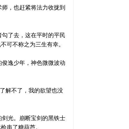
术师，也赶紧将法力收拢到
者勾了去，这在平时的平民
说不可不称之为三生有幸。
的俊逸少年，神色微微波动
了解不了，我的欲望也没
的剑光。崩断宝剑的黑铁士
标枪串了糖葫芦。