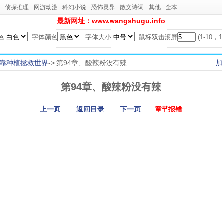
侦探推理
网游动漫
科幻小说
恐怖灵异
散文诗词
其他
全本
最新网址：www.wangshugu.info
色
字体颜色
字体大小
鼠标双击滚屏
(1-10
靠种植拯救世界
-> 第94章、酸辣粉没有辣
第94章、酸辣粉没有辣
上一页
返回目录
下一页
章节报错