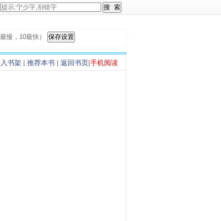
，1最慢，10最快）
加入书架
|
推荐本书
|
返回书页
|
手机阅读