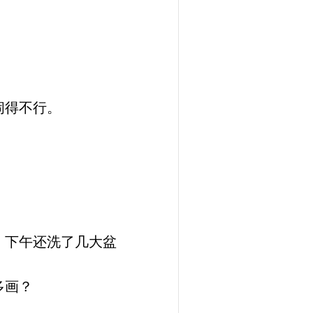
闹得不行。
，下午还洗了几大盆
多画？