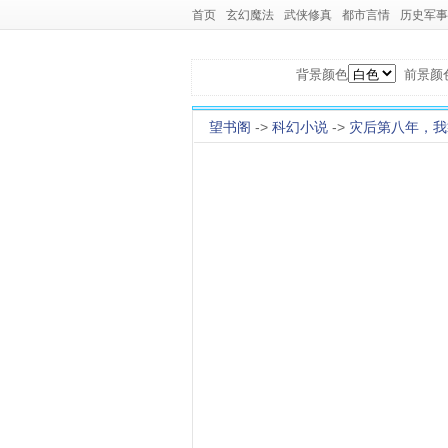
首页
玄幻魔法
武侠修真
都市言情
历史军事
背景颜色
前景颜
望书阁
->
科幻小说
->
灾后第八年，我