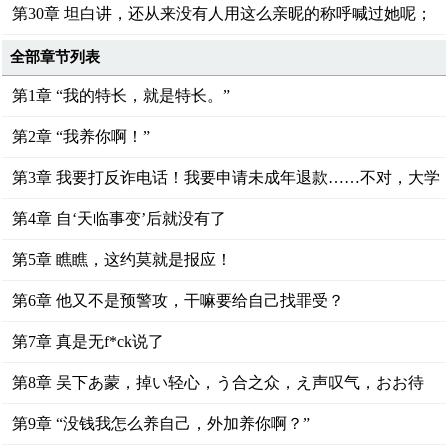
第30章 坦白讲，还从来没有人用这么亲昵的称呼喊过她呢；
全部章节列表
第1章 “我的特长，就是特长。”
第2章 “我养你啊！”
第3章 我要打反诈电话！我要申请未成年退款……不对，大学
生折扣……
第4章 自‘天临事变’后就没有了
第5章 瞧瞧，这约莫就是报应！
第6章 他又不是预警攻，干嘛要给自己找罪受？
第7章 真是无f*ck说了
第8章 吴下あ蒙，掉い轻心，う合之众，え声叹气，おお待
哺；
第9章 “没钱我怎么养自己，外加养你啊？”