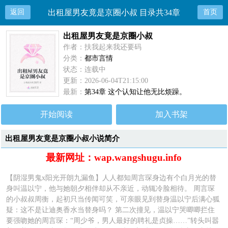
返回
出租屋男友竟是京圈小叔 目录共34章
首页
出租屋男友竟是京圈小叔
作者：扶我起来我还要码
分类：
都市言情
状态：连载中
更新：2026-06-04T21:15:00
最新：
第34章 这个认知让他无比烦躁。
开始阅读
加入书架
出租屋男友竟是京圈小叔小说简介
最新网址：wap.wangshugu.info
【阴湿男鬼x阳光开朗九漏鱼】人人都知周言琛身边有个白月光的替
身叫温以宁，他与她朝夕相伴却从不亲近，动辄冷脸相待。 周言琛
的小叔叔周衡，起初只当传闻可笑，可亲眼见到替身温以宁后满心狐
疑：这不是让迪奥香水当替身吗？ 第二次撞见，温以宁哭唧唧拦住
要强吻她的周言琛：“周少爷，男人最好的聘礼是贞操……”转头叫嚣