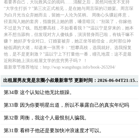
着要养自己，大玩救风尘的戏码……清醒之后，居然问他支不支持
“大学生打折？”第三次正式相见，是在她与周言琛的订婚宴。周言琛
为白月光当众弃她而去，留她一人沦为笑柄。 周衡心头骤起疼意，
径直闯入她的套房，指腹抚上她的唇，嗓音暗沉：“别装了，你嫁他
不过是为了钱。既想攀高枝，不如看看我？”*温以宁是穿来的，她本
来不想当舔狗，但发现对方人傻钱多，演演替身而已啦，有钱干嘛不
赚？ 她好歹专业对口。订婚宴被弃，她正坐等赔偿金，此时那位神
秘低调的大佬，却递来一张黑卡：“想攀高枝，选我就好。选我报复
他，是不是更刺激？”温以宁上下打量他一番，瞳孔地震：这不是最
近刚和她上演出租屋文学的贫穷男子吗？ ！
最新章节推荐地址：
http://wap.wangshugu.info/book-263204/
出租屋男友竟是京圈小叔最新章节 更新时间：2026-06-04T21
第34章 这个认知让他无比烦躁。
第33章 因为你要明星出道，所以不暴露自己的真实年纪吗
第32章 周衡，我这个人最恨别人骗我。
第31章 看样子他还是要加快冲浪速度才可以。