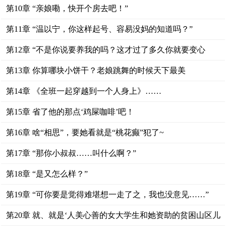
第10章 “亲娘嘞，快开个房去吧！”
第11章 “温以宁，你这样起号、容易没妈的知道吗？”
第12章 “不是你说要养我的吗？这才过了多久你就要变心
了？”
第13章 你算哪块小饼干？老娘跳舞的时候天下最美
第14章 《全班一起穿越到一个人身上》……
第15章 省了他的那点‘鸡屎咖啡’吧！
第16章 啥“相思”，要她看就是“桃花癫”犯了~
第17章 “那你小叔叔……叫什么啊？”
第18章 “是又怎么样？”
第19章 “可你要是觉得难堪想一走了之，我也没意见……”
第20章 就、就是‘人美心善的女大学生和她资助的贫困山区儿