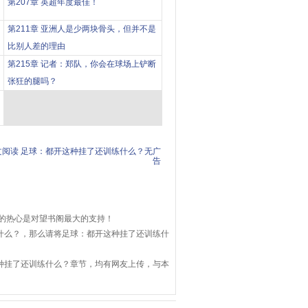
第207章 英超年度最佳！
第211章 亚洲人是少两块骨头，但并不是
比别人差的理由
第215章 记者：郑队，你会在球场上铲断
张狂的腿吗？
文阅读
足球：都开这种挂了还训练什么？无广
告
的热心是对望书阁最大的支持！
什么？，那么请将足球：都开这种挂了还训练什
种挂了还训练什么？章节，均有网友上传，与本