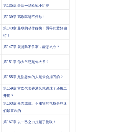
第135章 最后一场欧冠小组赛
第139章 高歌猛进不停歇！
第143章 曼联的动作好快！爵爷的爱好独
特！
第147章 就是防不住啊，能怎么办？
第151章 你大爷还是你大爷？
第155章 是熟悉你的人是最会捅刀的？
第159章 首次代表香港队就进球？还梅二
开度？
第163章 众志成诚、不服输的气质是球迷
们最喜欢的
第167章 以一己之力扛起了曼联！