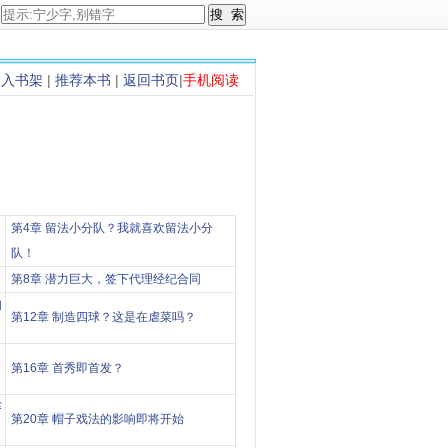
加入书架
|
推荐本书
|
返回书页
|
手机阅读
第4章 留法小分队？我就喜欢留法小分
队！
第8章 潜力巨大，签下代理经纪合同
们
第12章 制造四球？这是在虐菜吗？
第16章 首秀即首发？
赛
第20章 帽子戏法的影响即将开始