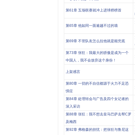
第61章 五场联赛就冲上进球榜榜首
第65章 他如同一面逾越不过的墙
第69章 不管队友怎么拉他就是能兜底
第73章 张狂：我最大的骄傲是成为一个
中国人，我不会放弃这个身份！
上架感言
第80章 一切的不自信都源于火力不足恐
惧症
第84章 处理转会与广告及四个女记者的
深入采访
第88章 张狂：我不想去皇马巴萨去帮C罗
及梅西
第92章 弗格森的担忧：把张狂与鲁尼这