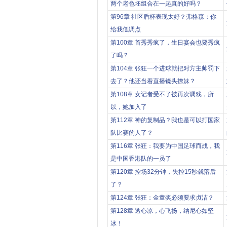
两个老色坯组合在一起真的好吗？
第96章 社区盾杯表现太好？弗格森：你
给我低调点
第100章 首秀秀疯了，生日宴会也要秀疯
了吗？
第104章 张狂一个进球就把对方主帅罚下
去了？他还当着直播镜头撩妹？
第108章 女记者受不了被再次调戏，所
以，她加入了
第112章 神的复制品？我也是可以打国家
队比赛的人了？
第116章 张狂：我要为中国足球而战，我
是中国香港队的一员了
第120章 控场32分钟，失控15秒就落后
了？
第124章 张狂：金童奖必须要求贞洁？
第128章 透心凉，心飞扬，纳尼心如坚
冰！