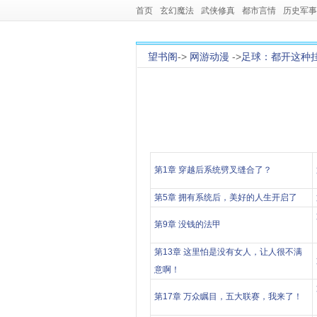
首页
玄幻魔法
武侠修真
都市言情
历史军事
望书阁
->
网游动漫
->
足球：都开这种
第1章 穿越后系统劈叉缝合了？
第5章 拥有系统后，美好的人生开启了
第9章 没钱的法甲
第13章 这里怕是没有女人，让人很不满
意啊！
第17章 万众瞩目，五大联赛，我来了！