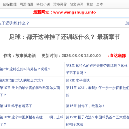
侦探推理
网游动漫
科幻小说
恐怖灵异
散文诗词
其他
全本
最新网址：www.wangshugu.info
挂了还训练什么？
足球：都开这种挂了还训练什么？ 最新章节
作者：故事就老酒 更新时间：2026-08-08 12:00:00
↓直达底部
第3章 这特么的谁还去勤劳训练啊？这样
第2章 这特么的叫有外挂？玩呢？
子它不香吗？
第6章 如此坑人的加点方式？
第7章 水平测试
第10章 天上的馅饼真的砸到欧塞尔头顶
第11章 试训，看我如何一步一步征服他
了？
的
第14章 终于有着落了
第15章 就你了，欧塞尔！
第18章 这个中国新援有点猛……啊，进球
第19章 帽子戏法？中国球员首个五大联
了？
的帽子戏法