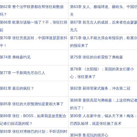
第62章 整个法甲联赛都在帮张狂刷数据
第63章 女人、极端球迷、砸砖头、中国
吗？
夫
第66章 欧塞尔该输一场了？不，张狂扛得
第67章 前无古人的成就，后来者也会寥
起
无几
第70章 张狂兜底反转，中国球迷瑟瑟发抖
第71章 做人不能太浪会有报应的，欧塞
中！
的报应来了
第74章 弗格森约见
第75章 张狂的分析震惊了弗格森
第78章 《太阳报》：英国的美女们要小
第77章 一手新闻先尽自己人
心，张狂要来了
第81章 最后的疯狂？
第82章 获得管家式服务，冲击第二冠
第86章 曼联高层与弗格森：上这些狗记
第85章 张狂的大胆预测怕是要闹大事了
的当了！
第89章 张狂：BOSS，如果我是故意配合
第90章 人在家中坐，锅从天下来！梅洛
记者们搞话题的呢？
巴西队输球，就是张狂施了巫术
第93章 张狂对博格巴的计划：不听话到时
第94章 鲁尼玩的很开心