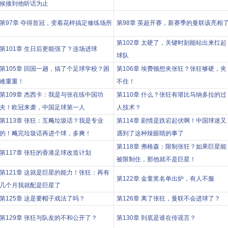
候揍到他听话为止
第97章 夺得首冠，变着花样搞定修练场所
第98章 英超开赛，新赛季的曼联该亮相
第102章 太硬了，关键时刻能站出来扛起
第101章 生日后更能强了？连场进球
球队
第105章 回国一趟，搞了个足球学校？困
第106章 埃费顿想夹张狂？张狂够硬，夹
难重重！
不住！
第109章 杰西卡：我是与张在练中国功
第110章 什么？张狂有堪比马纳多拉的过
夫！欧冠来袭，中国足球第一人
人技术？
第113章 张狂：互飚垃圾话？我是专业
第114章 剧情是跌宕起伏啊！中国球迷又
的！飚完垃圾话再进个球，多爽！
遇到了这种辣眼睛的事了
第118章 弗格森：限制张狂？如果巨星能
第117章 张狂的香港足球改造计划
被限制住，那他就不是巨星！
第121章 这就是巨星的能力！张狂：再有
第122章 金童奖名单出炉，有人不服
几个月我就配是巨星了
第125章 这是要帽子戏法了吗？
第126章 离了张狂，曼联不会进球了？
第129章 张狂与队友的不和公开了？
第130章 到底是谁在传谣言？