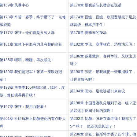
第169章 风暴中心
第170章 曼联前队长替张狂说话
第173章 辛苦一赛季，终于攒下了一点修
第174章 晋级，晋级，欧冠晋级完了足总
练资源
杯晋级，根本挡不住！
第177章 张狂：他们都是反智人群
第178章 赛季末的躁动
第181章 媒体下有血有肉且有趣的张狂
第182章 争论、赛季收官、消息满天飞！
第186章 踢晕裁判、各种争论、又吹出进
第185章 嘿哨，断腿，再次领先！
球？
第189章 我们是冠军！张第一座欧冠冠
第190章 张狂：那我就把一些事捅破了，
军！
让世界毁灭吧！
第193章 单赛季105球创纪录，续约，度
第194章 回港、足校讲话引来热议
假，修仙境界再升级！
第198章 中国香港队分组到了这一组？亚
第197章 张狂：我用白眼看！
足联这手反间计玩的溜啊！
第201章 社区盾杯上切赫进化的有点吓人
第202章 切赫：张狂在羞辱我！我都丢了
啊
5个球了，他还说我长进了！
第206章 张狂：福斯特才丢了四个球，他