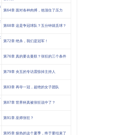
功
第64章 面对各种肉搏，他顶住了压力
寥
第68章 这是争冠球队？五分钟就丢球？
尔
第72章 绝杀，我们是冠军！
第76章 真的要去曼联？张狂的三个条件
第79章 央五的专访震惊掉主持人
第83章 再夺一冠，超绝的女子团队
者
第87章 世界杯真被张狂说中了？
：
第91章 巫师张狂？
第95章 燥热的这个夏季，终于要结束了