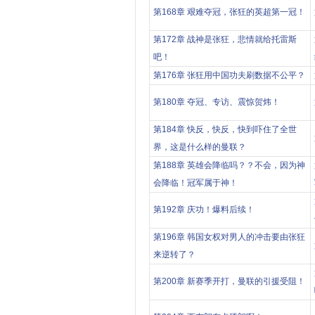
第168章 艰难夺冠，张狂的英超第一冠！
第172章 战神是张狂，悲情就给托雷斯
吧！
第176章 张狂用中国功夫刷数据不公平？
第180章 夺冠、专访、震惊贺炜！
第184章 快反，快反，快到吓住了全世
界，这是什么样的曼联？
第188章 英雄会降临吗？？不会，因为神
会降临！冠军属于神！
第192章 庆功！爆料后续！
第196章 韩国女权对男人的冲击要由张狂
来逆转了？
第200章 新赛季开打，曼联的引援受阻！