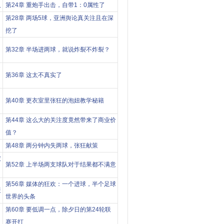
人
第24章 重炮手出击，自带1：0属性了
第28章 两场5球，亚洲舆论真关注且在深
挖了
自
第32章 半场进两球，就说炸裂不炸裂？
第36章 这太不真实了
第40章 更衣室里张狂的泡妞教学秘籍
第44章 这么大的关注度竟然带来了商业价
值？
？
第48章 两分钟内失两球，张狂献策
破
第52章 上半场两支球队对于结果都不满意
第56章 媒体的狂欢：一个进球，半个足球
援
世界的头条
第60章 要低调一点，除夕日的第24轮联
赛开打