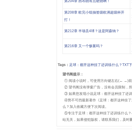
第204章 西布朗有点硬朗啊！
第208章 欧完小组抽签级欧洲超级杯开
打！
第212章 半场丢4球？这是阿森纳？
第216章 又一个惨案吗？
Tags：
足球：都开这种挂了还训练什么？TXT
望书阁提示：
① 阅读小说时，可使用方向键左右(← →)
② 望书阁没有弹窗广告，没有会员限制，所
③ 如果您发现小说足球：都开这种挂了还
④势不可挡最新著作《足球：都开这种挂了
么？加入收藏方便下次阅读。
⑤专注于足球：都开这种挂了还训练什么？
站无关，如果侵犯版权，请联系我们，及时