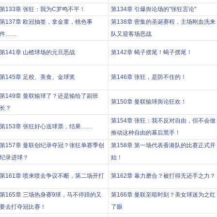
第133章 张狂：我为C罗鸣不平！
第134章 引爆舆论场的"张狂言论"
第137章 欧冠抽签，拿金童，桃色事
第138章 密集的圣诞赛程，主场刚血洗来
件……
队又迎客场恶战
第141章 山楂球场的元旦恶战
第142章 蝎子摆尾！蝎子摆尾！
第145章 足校、美食、金球奖
第146章 张狂，是防不住的！
第149章 曼联输球了？还是输给了副班
第150章 曼联输球舆论狂欢！
长？
第154章 张狂：我不反对自由，但不会做
第153章 张狂好心送球票，结果……
推动这种自由的幕后黑手！
第157章 曼联创纪录夺冠？张狂单赛季创
第158章 第一场代表香港队的比赛正式开
纪录进球？
始！
第161章 喷来喷去争议不断，第二场开打
第162章 暴力磨合？被打得无还手之力？
第165章 三场热身赛9球，马不停蹄的又
第166章 曼联至暗时刻？美女球迷为之红
要去打夺冠比赛！
了眼