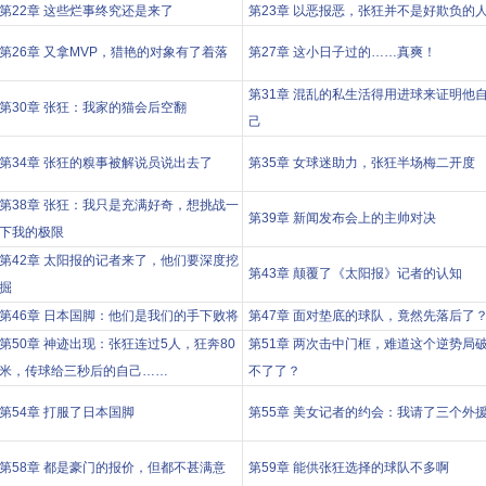
第22章 这些烂事终究还是来了
第23章 以恶报恶，张狂并不是好欺负的
第26章 又拿MVP，猎艳的对象有了着落
第27章 这小日子过的……真爽！
第31章 混乱的私生活得用进球来证明他
第30章 张狂：我家的猫会后空翻
己
第34章 张狂的糗事被解说员说出去了
第35章 女球迷助力，张狂半场梅二开度
第38章 张狂：我只是充满好奇，想挑战一
第39章 新闻发布会上的主帅对决
下我的极限
第42章 太阳报的记者来了，他们要深度挖
第43章 颠覆了《太阳报》记者的认知
掘
第46章 日本国脚：他们是我们的手下败将
第47章 面对垫底的球队，竟然先落后了
第50章 神迹出现：张狂连过5人，狂奔80
第51章 两次击中门框，难道这个逆势局
米，传球给三秒后的自己……
不了了？
第54章 打服了日本国脚
第55章 美女记者的约会：我请了三个外
第58章 都是豪门的报价，但都不甚满意
第59章 能供张狂选择的球队不多啊