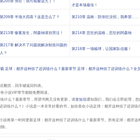
第205章 张狂：我可能被诅咒了！
才是本场最佳！
第209章 半场大四喜？这是怎么了？
第210章 温格：防张狂没招，我希望……
第213章 惨案发生，阿森纳请别哭泣！
第214章 悲壮的温格，悲壮的阿森纳
第217章 解决不了问题就解决制造问题的
第218章 一场输球，让国家队信服！
人？
下载
足球：都开这种挂了还训练什么？最新章节
足球：都开这种挂了还训练什么？全
前后翻页，回车键返回列表。
有小说VIP章节都能免费阅读。
训练什么？最新章节，而望书阁又没有更新，请
发短信
通知我们，我们会立即处理，您
还训练什么？》小说是一本非常好看的书，如你喜欢小说足球：都开这种挂了还训练
小说将第一时间更新足球：都开这种挂了还训练什么？最新章节。所有足球：都开这
删除。