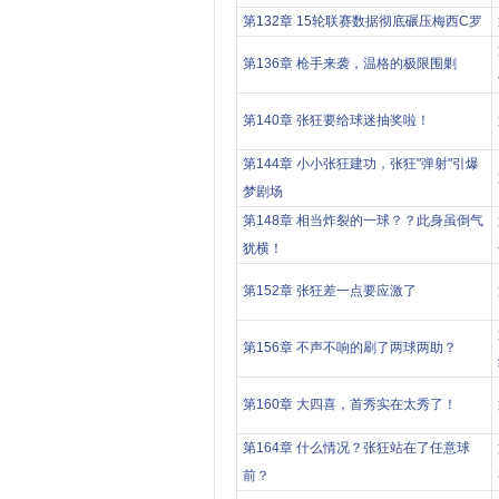
第132章 15轮联赛数据彻底碾压梅西C罗
第136章 枪手来袭，温格的极限围剿
第140章 张狂要给球迷抽奖啦！
第144章 小小张狂建功，张狂"弹射"引爆
梦剧场
第148章 相当炸裂的一球？？此身虽倒气
犹横！
第152章 张狂差一点要应激了
第156章 不声不响的刷了两球两助？
第160章 大四喜，首秀实在太秀了！
第164章 什么情况？张狂站在了任意球
前？