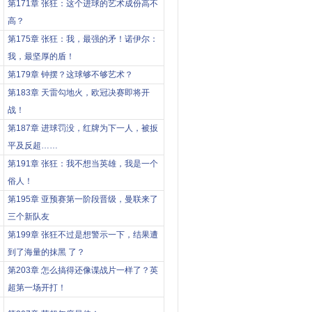
第171章 张狂：这个进球的艺术成份高不
高？
第175章 张狂：我，最强的矛！诺伊尔：
我，最坚厚的盾！
第179章 钟摆？这球够不够艺术？
第183章 天雷勾地火，欧冠决赛即将开
战！
第187章 进球罚没，红牌为下一人，被扳
平及反超……
第191章 张狂：我不想当英雄，我是一个
俗人！
第195章 亚预赛第一阶段晋级，曼联来了
三个新队友
第199章 张狂不过是想警示一下，结果遭
到了海量的抹黑 了？
第203章 怎么搞得还像谍战片一样了？英
超第一场开打！