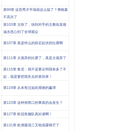
第99章 这首秀才半场就这么猛了？弗格森
了
不高兴了
第103章 太快了，快到对手的主教练直接
滋水恶心到了全球观众
第107章 真是特么的跌宕起伏的比赛啊
第111章 太诡异的比赛了，真是太诡异了
第115章 鲁尼：我不是要证明我有多了不
起，就是要把我失去的拿回来！
第119章 从未有过如此艰难的赢球
第123章 这种倒胃口的事真的会发生？
第127章 欧冠鱼腩队真好虐啊！
第131章 欧洲最强三叉戟渐露锋芒了